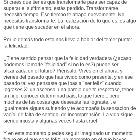
Si crees que tienes que transformarte para ser capaz de
superar el sufrimiento, estás perdido. Transformarse
necesita tiempo. Ese tiempo te atrapa nuevamente. No
necesitas transformarte. La realización de lo que es, es algo
que tiene que suceder en el ahora.
Por lo demás todo esto nos lleva a hablar del tercer punto:
la felicidad.
¿Tiene sentido pensar que la felicidad verdadera (¿acaso
podemos llamarle "felicidad" si no lo es?) puede ser
alcanzada en el futuro? Piénsalo. Vives en el ahora, y
vienes del pasado que has vivido como presente, y en ese
pasado tal vez pensaste que ibas a "ser feliz" cuando
lograses X: un ascenso, una pareja que te respetase, tener
un hijo, conocer determinad país, lo que fuere... pero
muchas de las cosas que deseaste las lograste... e
igualmente sigues sufriendo y te acompaña la sensación de
vacío, de falta de sentido, de incomprensión. La vida sigue
siendo injusta y algunas veces hasta cruel.
Y en este momento puedes seguir imaginado un momento
futuro en el que seas feliz, un momento en el que hayas