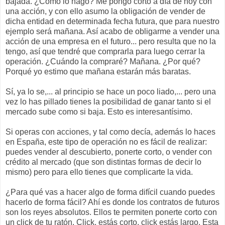
bajada. ¿Cómo lo hago? Me pongo corto a día de hoy con
una acción, y con ello asumo la obligación de vender de
dicha entidad en determinada fecha futura, que para nuestro
ejemplo será mañana. Así acabo de obligarme a vender una
acción de una empresa en el futuro... pero resulta que no la
tengo, así que tendré que comprarla para luego cerrar la
operación. ¿Cuándo la compraré? Mañana. ¿Por qué?
Porqué yo estimo que mañana estarán más baratas.
Sí, ya lo se,... al principio se hace un poco liado,... pero una
vez lo has pillado tienes la posibilidad de ganar tanto si el
mercado sube como si baja. Esto es interesantísimo.
Si operas con acciones, y tal como decía, además lo haces
en España, este tipo de operación no es fácil de realizar:
puedes vender al descubierto, ponerte corto, o vender con
crédito al mercado (que son distintas formas de decir lo
mismo) pero para ello tienes que complicarte la vida.
¿Para qué vas a hacer algo de forma difícil cuando puedes
hacerlo de forma fácil? Ahí es donde los contratos de futuros
son los reyes absolutos. Ellos te permiten ponerte corto con
un click de tu ratón. Click, estás corto, click estás largo. Esta