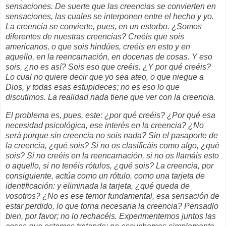
sensaciones. De suerte que las creencias se convierten en
sensaciones, las cuales se interponen entre el hecho y yo.
La creencia se convierte, pues, en un estorbo. ¿Somos
diferentes de nuestras creencias? Creéis que sois
americanos, o que sois hindúes, creéis en esto y en
aquello, en la reencarnación, en docenas de cosas. Y eso
sois, ¿no es así? Sois eso que creéis. ¿Y por qué creéis?
Lo cual no quiere decir que yo sea ateo, o que niegue a
Dios, y todas esas estupideces; no es eso lo que
discutimos. La realidad nada tiene que ver con la creencia.
El problema es, pues, este: ¿por qué creéis? ¿Por qué esa
necesidad psicológica, ese interés en la creencia? ¿No
será porque sin creencia no sois nada? Sin el pasaporte de
la creencia, ¿qué sois? Si no os clasificáis como algo, ¿qué
sois? Si no creéis en la reencarnación, si no os llamáis esto
o aquello, si no tenéis rótulos, ¿qué sois? La creencia, por
consiguiente, actúa como un rótulo, como una tarjeta de
identificación: y eliminada la tarjeta, ¿qué queda de
vosotros? ¿No es ese temor fundamental, esa sensación de
estar perdido, lo que torna necesaria la creencia? Pensadlo
bien, por favor; no lo rechacéis. Experimentemos juntos las