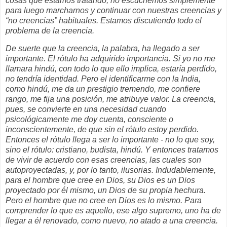
cosas que estamos tratando; no escuchemos simplemente
para luego marcharnos y continuar con nuestras creencias y
“no creencias” habituales. Estamos discutiendo todo el
problema de la creencia.
De suerte que la creencia, la palabra, ha llegado a ser
importante. El rótulo ha adquirido importancia. Si yo no me
llamara hindú, con todo lo que ello implica, estaría perdido,
no tendría identidad. Pero el identificarme con la India,
como hindú, me da un prestigio tremendo, me confiere
rango, me fija una posición, me atribuye valor. La creencia,
pues, se convierte en una necesidad cuando
psicológicamente me doy cuenta, consciente o
inconscientemente, de que sin el rótulo estoy perdido.
Entonces el rótulo llega a ser lo importante - no lo que soy,
sino el rótulo: cristiano, budista, hindú. Y entonces tratamos
de vivir de acuerdo con esas creencias, las cuales son
autoproyectadas, y, por lo tanto, ilusorias. Indudablemente,
para el hombre que cree en Dios, su Dios es un Dios
proyectado por él mismo, un Dios de su propia hechura.
Pero el hombre que no cree en Dios es lo mismo. Para
comprender lo que es aquello, ese algo supremo, uno ha de
llegar a él renovado, como nuevo, no atado a una creencia.