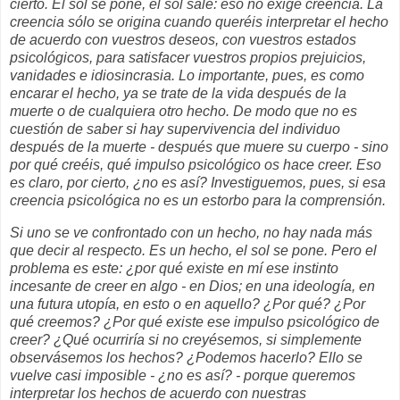
cierto. El sol se pone, el sol sale: eso no exige creencia. La
creencia sólo se origina cuando queréis interpretar el hecho
de acuerdo con vuestros deseos, con vuestros estados
psicológicos, para satisfacer vuestros propios prejuicios,
vanidades e idiosincrasia. Lo importante, pues, es como
encarar el hecho, ya se trate de la vida después de la
muerte o de cualquiera otro hecho. De modo que no es
cuestión de saber si hay supervivencia del individuo
después de la muerte - después que muere su cuerpo - sino
por qué creéis, qué impulso psicológico os hace creer. Eso
es claro, por cierto, ¿no es así? Investiguemos, pues, si esa
creencia psicológica no es un estorbo para la comprensión.
Si uno se ve confrontado con un hecho, no hay nada más
que decir al respecto. Es un hecho, el sol se pone. Pero el
problema es este: ¿por qué existe en mí ese instinto
incesante de creer en algo - en Dios; en una ideología, en
una futura utopía, en esto o en aquello? ¿Por qué? ¿Por
qué creemos? ¿Por qué existe ese impulso psicológico de
creer? ¿Qué ocurriría si no creyésemos, si simplemente
observásemos los hechos? ¿Podemos hacerlo? Ello se
vuelve casi imposible - ¿no es así? - porque queremos
interpretar los hechos de acuerdo con nuestras