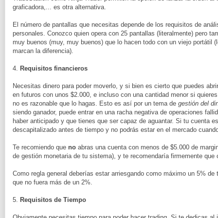
graficadora,... es otra alternativa.
El número de pantallas que necesitas depende de los requisitos de análi
personales. Conozco quien opera con 25 pantallas (literalmente) pero ta
muy buenos (muy, muy buenos) que lo hacen todo con un viejo portátil (
marcan la diferencia).
4.
Requisitos financieros
Necesitas dinero para poder moverlo, y si bien es cierto que puedes abri
en futuros con unos $2.000, e incluso con una cantidad menor si quieres
no es razonable que lo hagas. Esto es así por un tema de
gestión del di
siendo ganador, puede entrar en una racha negativa de operaciones fall
haber anticipado y que tienes que ser capaz de aguantar. Si tu cuenta
descapitalizado antes de tiempo y no podrás estar en el mercado cuando 
Te recomiendo que
no
abras una cuenta con menos de $5.000 de margin 
de gestión monetaria de tu sistema), y te recomendaría firmemente qu
Como regla general deberías estar arriesgando como máximo un 5% de 
que no fuera más de un 2%.
5.
Requisitos de Tiempo
Obviamente necesitas tiempo para poder hacer trading. Si te dedicas al i