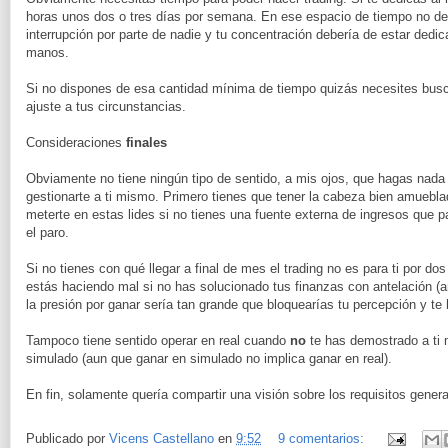
horas unos dos o tres días por semana. En ese espacio de tiempo no deb
interrupción por parte de nadie y tu concentración debería de estar dedi
manos.
Si no dispones de esa cantidad mínima de tiempo quizás necesites busc
ajuste a tus circunstancias.
Consideraciones
finales
Obviamente no tiene ningún tipo de sentido, a mis ojos, que hagas nada
gestionarte a ti mismo. Primero tienes que tener la cabeza bien amuebla
meterte en estas lides si no tienes una fuente externa de ingresos que p
el paro.
Si no tienes con qué llegar a final de mes el trading no es para ti por d
estás haciendo mal si no has solucionado tus finanzas con antelación (a
la presión por ganar sería tan grande que bloquearías tu percepción y te 
Tampoco tiene sentido operar en real cuando
no
te has demostrado a ti
simulado (aun que ganar en simulado no implica ganar en real).
En fin, solamente quería compartir una visión sobre los requisitos genera
Publicado por
Vicens Castellano
en
9:52
9 comentarios: