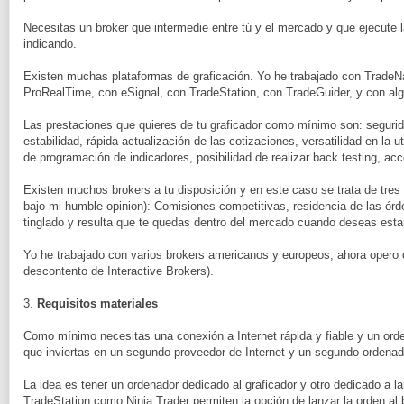
Necesitas un broker que intermedie entre tú y el mercado y que ejecute 
indicando.
Existen muchas plataformas de graficación. Yo he trabajado con TradeNa
ProRealTime, con eSignal, con TradeStation, con TradeGuider, y con alg
Las prestaciones que quieres de tu graficador como mínimo son: segurida
estabilidad, rápida actualización de las cotizaciones, versatilidad en la ut
de programación de indicadores, posibilidad de realizar back testing, acc
Existen muchos brokers a tu disposición y en este caso se trata de tres
bajo mi humble opinion): Comisiones competitivas, residencia de las órde
tinglado y resulta que te quedas dentro del mercado cuando deseas estar
Yo he trabajado con varios brokers americanos y europeos, ahora opero
descontento de Interactive Brokers).
3.
Requisitos materiales
Como mínimo necesitas una conexión a Internet rápida y fiable y un ord
que inviertas en un segundo proveedor de Internet y un segundo ordenad
La idea es tener un ordenador dedicado al graficador y otro dedicado a l
TradeStation como Ninja Trader permiten la opción de lanzar la orden al