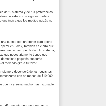
sis de tu sistema y de tus preferencias
mbién he estado con algunos traders
lo que indica que los medios quizás no
r una cuenta con un broker para operar
 operar en Forex, también es cierto que
nero
que no hay que olvidar: Tu sistema,
idas que necesariamente tienes que
 es demasiado pequeña quedarás
el mercado gire a tu favor.
(siempre dependerá de los requisitos
e comenzaras con no menos de $10.000.
tu cuenta y sería mucho más razonable
ntradía tendrás que tener un par de