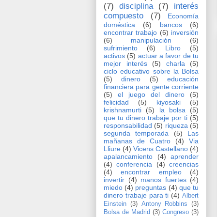
(7)
disciplina
(7)
interés
compuesto
(7)
Economía
doméstica
(6)
bancos
(6)
encontrar trabajo
(6)
inversión
(6)
manipulación
(6)
sufrimiento
(6)
Libro
(5)
activos
(5)
actuar a favor de tu
mejor interés
(5)
charla
(5)
ciclo educativo sobre la Bolsa
(5)
dinero
(5)
educación
financiera para gente corriente
(5)
el juego del dinero
(5)
felicidad
(5)
kiyosaki
(5)
krishnamurti
(5)
la bolsa
(5)
que tu dinero trabaje por ti
(5)
responsabilidad
(5)
riqueza
(5)
segunda temporada
(5)
Las
mañanas de Cuatro
(4)
Via
Lliure
(4)
Vicens Castellano
(4)
apalancamiento
(4)
aprender
(4)
conferencia
(4)
creencias
(4)
encontrar empleo
(4)
invertir
(4)
manos fuertes
(4)
miedo
(4)
preguntas
(4)
que tu
dinero trabaje para ti
(4)
Albert
Einstein
(3)
Antony Robbins
(3)
Bolsa de Madrid
(3)
Congreso
(3)