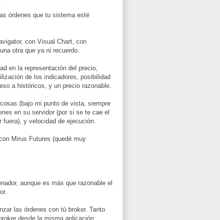
las órdenes que tu sistema esté
vigator, con Visual Chart, con
una otra que ya ni recuerdo.
d en la representación del precio,
ilización de los indicadores, posibilidad
eso a históricos, y un precio razonable.
 cosas (bajo mi punto de vista, siempre
nes en su servidor (por si se te cae el
 fuera), y velocidad de ejecución.
 con Mirus Futures (quedé muy
enador, aunque es más que razonable el
or.
anzar las órdenes con tú broker. Tanto
 broker desde la misma aplicación