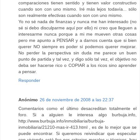
comparaciones tienen sentido y tienen valor constructivo
cuando son con uno mismo. Iré más lejos todavía... sólo
son realmente efectivas cuando son con uno mismo.
Yo no sé nada de finanzas y nunca me han interesado (no
sé si debo disculparme aquí por ello) ni creo que lleguen a
interesarme nunca porque a mi me mueven otras cosas
pero me apunto a PENSAR y a darnos cuenta que si bien
querer NO siempre es poder sí podemos querer mejorar.
No perder la perspectiva sin duda me parece un buen
punto de partida y tal vez, y digo sólo tal vez, el objetivo no
deba ser hacerse rico o COPIAR a los ricos sino aprender
a pensar.
Responder
Anónimo
26 de noviembre de 2008 a las 22:37
Comentarios como el último desacreditan totalmente el
foro. Si a alguien le interesa algo burbuja.info,
http://www.burbuja.info/inmobiliaria/burbuja-
inmobiliaria/21210-mas-ir-413.html , es de lo mejor que se
puede encontrar. Si queremos reivindicar que especular
con vivienda está feo por criterios morales y técnicos, hay