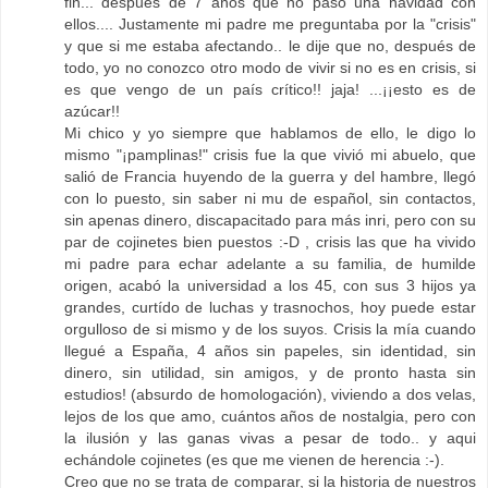
fin... después de 7 años que no paso una navidad con
ellos.... Justamente mi padre me preguntaba por la "crisis"
y que si me estaba afectando.. le dije que no, después de
todo, yo no conozco otro modo de vivir si no es en crisis, si
es que vengo de un país crítico!! jaja! ...¡¡esto es de
azúcar!!
Mi chico y yo siempre que hablamos de ello, le digo lo
mismo "¡pamplinas!" crisis fue la que vivió mi abuelo, que
salió de Francia huyendo de la guerra y del hambre, llegó
con lo puesto, sin saber ni mu de español, sin contactos,
sin apenas dinero, discapacitado para más inri, pero con su
par de cojinetes bien puestos :-D , crisis las que ha vivido
mi padre para echar adelante a su familia, de humilde
origen, acabó la universidad a los 45, con sus 3 hijos ya
grandes, curtído de luchas y trasnochos, hoy puede estar
orgulloso de si mismo y de los suyos. Crisis la mía cuando
llegué a España, 4 años sin papeles, sin identidad, sin
dinero, sin utilidad, sin amigos, y de pronto hasta sin
estudios! (absurdo de homologación), viviendo a dos velas,
lejos de los que amo, cuántos años de nostalgia, pero con
la ilusión y las ganas vivas a pesar de todo.. y aqui
echándole cojinetes (es que me vienen de herencia :-).
Creo que no se trata de comparar, si la historia de nuestros