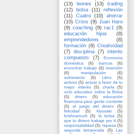
(13)
leones
(13)
trading
(12)
bolsa
(11)
reflexión
(11)
Cuatro
(10)
ahorrar
(10)
Crisis
(9)
Juan Haro
(9)
coaching
(9)
rac1
(9)
educación hijos
(8)
emprendedores
(8)
formación
(8)
Creatividad
(7)
disciplina
(7)
interés
compuesto
(7)
Economía
doméstica
(6)
bancos
(6)
encontrar trabajo
(6)
inversión
(6)
manipulación
(6)
sufrimiento
(6)
Libro
(5)
activos
(5)
actuar a favor de tu
mejor interés
(5)
charla
(5)
ciclo educativo sobre la Bolsa
(5)
dinero
(5)
educación
financiera para gente corriente
(5)
el juego del dinero
(5)
felicidad
(5)
kiyosaki
(5)
krishnamurti
(5)
la bolsa
(5)
que tu dinero trabaje por ti
(5)
responsabilidad
(5)
riqueza
(5)
segunda temporada
(5)
Las