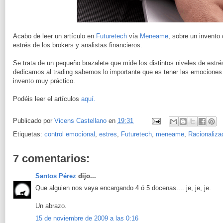
Acabo de leer un artículo en
Futuretech
vía
Meneame
, sobre un invento 
estrés de los brokers y analistas financieros.
Se trata de un pequeño brazalete que mide los distintos niveles de estr
dedicamos al trading sabemos lo importante que es tener las emociones ba
invento muy práctico.
Podéis leer el artículos
aquí.
Publicado por
Vicens Castellano
en
19:31
Etiquetas:
control emocional
,
estres
,
Futuretech
,
meneame
,
Racionaliza
7 comentarios:
Santos Pérez
dijo...
Que alguien nos vaya encargando 4 ó 5 docenas.... je, je, je.
Un abrazo.
15 de noviembre de 2009 a las 0:16