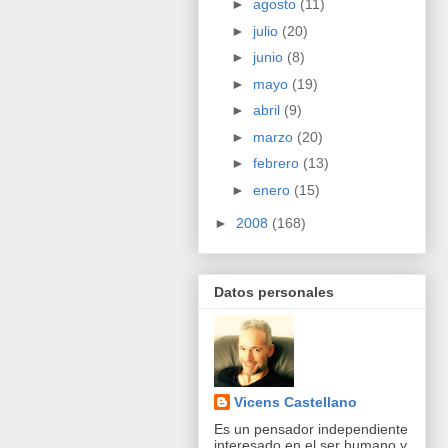
►
agosto
(11)
►
julio
(20)
►
junio
(8)
►
mayo
(19)
►
abril
(9)
►
marzo
(20)
►
febrero
(13)
►
enero
(15)
►
2008
(168)
Datos personales
Vicens Castellano
Es un pensador independiente
interesado en el ser humano y