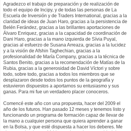
Agradezco el trabajo de preparación y de realización de
todo el equipo de
Incipy
, y de todas las personas de La
Escuela de Inversión y de
Traders
International
, gracias a la
claridad de ideas de Juan
Haro
, gracias a la persistencia de
Belén
Ferández
, gracias a las brillantes aportaciones de
Álvaro
Enriquez
, gracias a la capacidad de coordinación de
Dani
Haro
, gracias a la mano izquierda de
Sívia
Puyal
,
gracias al esfuerzo de Susana
Arreaza
, gracias a la lucidez
y a la visión de
Afshin
Taghechian
, gracias a la
profesionalidad de María
Company
, gracias a la técnica de
Santos Benito, gracias a la recomendación de
Matías
de la
Rubia, gracias a la generosidad de David Víctori y sobre
todo, sobre todo, gracias a todos los miembros que se
desplazaron desde todos los puntos de la geografía y
estuvieron dispuestos a aportarnos su entusiasmo y sus
ganas. Para mi fue un
verdadero
placer conoceros.
Comencé este año con una propuesta, hacer del 2009 el
año de los futuros. Han pasado 12 meses y tenemos listo y
funcionando un programa de formación capaz de llevar de
la mano a cualquier persona que quiera aprender a ganar
en la Bolsa, y que esté dispuesta a hacer los deberes. Me