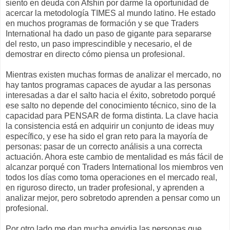
siento en deuda con
Afshin
por darme la oportunidad de
acercar la metodología TIMES al mundo latino. He estado
en muchos programas de formación y se que
Traders
International
ha dado un paso de gigante para separarse
del resto, un paso imprescindible y necesario, el de
demostrar en directo cómo piensa un profesional.
Mientras existen muchas formas de analizar el mercado, no
hay tantos programas capaces de ayudar a las personas
interesadas a dar el salto hacia el éxito, sobretodo porqué
ese salto no depende del conocimiento técnico, sino de la
capacidad para PENSAR de forma distinta. La clave hacia
la
consistencia
está en adquirir un conjunto de ideas muy
específico, y ese ha sido el gran reto para la mayoría de
personas: pasar de un correcto análisis a una correcta
actuación. Ahora este cambio de mentalidad es más fácil de
alcanzar porqué con
Traders
International
los miembros ven
todos los días como toma operaciones en el mercado real,
en riguroso directo, un
trader
profesional, y aprenden a
analizar mejor, pero sobretodo aprenden a pensar como un
profesional.
Por otro lado me dan mucha envidia las personas que