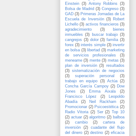
Einstein
(3)
Antony Robbins
(3)
Bolsa de Madrid
(3)
Congreso
(3)
GAD
(3)
Primeras Jornadas de La
Escuela de Inversión
(3)
Robert
Lichello
(3)
activos financieros
(3)
agradecimiento
(3)
bienes
inmuebles
(3)
buscar trabajo
(3)
cangrejos
(3)
dolor
(3)
familia
(3)
forex
(3)
interés simple
(3)
invertir
en bolsa
(3)
libertad
(3)
marketing
de servicios profesionales
(3)
meneame
(3)
mente
(3)
metas
(3)
plan de inversión
(3)
resultados
(3)
sistematización de negocios
(3)
superación personal
(3)
trabajo en equipo
(3)
Actúa
(2)
Concha García Campoy
(2)
Dow
Jones
(2)
Emma Aixala
(2)
Francisco López
(2)
Leopoldo
Abadía
(2)
Neil Rackham
(2)
Promocionar
(2)
Psicoestética
(2)
Radio Vitoria
(2)
Ser
(2)
Top 10
(2)
actuar
(2)
algoritmo
(2)
balboa
(2)
cambio
(2)
cartera de
inversión
(2)
cuadante del flujo
del dinero
(2)
destino
(2)
eficacia