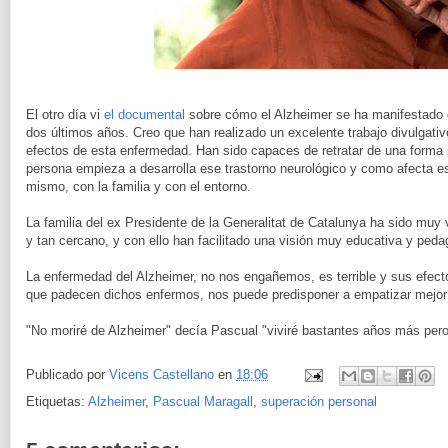
El otro día vi
el documental
sobre cómo el Alzheimer se ha manifestado e
dos últimos años. Creo que han realizado un excelente trabajo divulgativo
efectos de esta enfermedad. Han sido capaces de retratar de una for
persona empieza a desarrolla ese trastorno neurológico y como afecta es
mismo, con la familia y con el entorno.
La familia del ex Presidente de la Generalitat de Catalunya ha sido muy va
y tan cercano, y con ello han facilitado una visión muy educativa y peda
La enfermedad del Alzheimer, no nos engañemos, es terrible y sus efec
que padecen dichos enfermos, nos puede predisponer a empatizar mejor
"No moriré de Alzheimer" decía Pascual "viviré bastantes años más pero
Publicado por
Vicens Castellano
en
18:06
Etiquetas:
Alzheimer
,
Pascual Maragall
,
superación personal