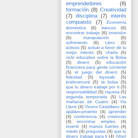
emprendedores
(8)
formación
(8)
Creatividad
(7)
disciplina
(7)
interés
compuesto
(7)
Economía
doméstica
(6)
bancos
(6)
encontrar trabajo
(6)
inversión
(6)
manipulación
(6)
sufrimiento
(6)
Libro
(5)
activos
(5)
actuar a favor de tu
mejor interés
(5)
charla
(5)
ciclo educativo sobre la Bolsa
(5)
dinero
(5)
educación
financiera para gente corriente
(5)
el juego del dinero
(5)
felicidad
(5)
kiyosaki
(5)
krishnamurti
(5)
la bolsa
(5)
que tu dinero trabaje por ti
(5)
responsabilidad
(5)
riqueza
(5)
segunda temporada
(5)
Las
mañanas de Cuatro
(4)
Via
Lliure
(4)
Vicens Castellano
(4)
apalancamiento
(4)
aprender
(4)
conferencia
(4)
creencias
(4)
encontrar empleo
(4)
invertir
(4)
manos fuertes
(4)
miedo
(4)
preguntas
(4)
que tu
dinero trabaje para ti
(4)
Albert