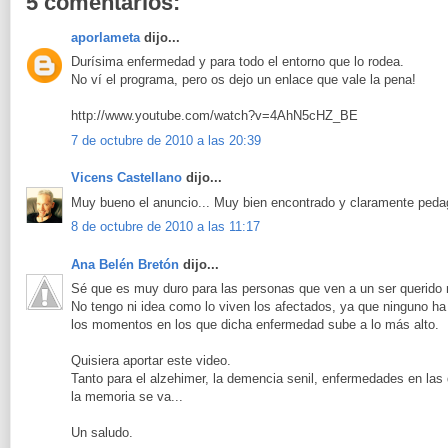
5 comentarios:
aporlameta
dijo...
Durísima enfermedad y para todo el entorno que lo rodea.
No ví el programa, pero os dejo un enlace que vale la pena!
http://www.youtube.com/watch?v=4AhN5cHZ_BE
7 de octubre de 2010 a las 20:39
Vicens Castellano
dijo...
Muy bueno el anuncio... Muy bien encontrado y claramente peda
8 de octubre de 2010 a las 11:17
Ana Belén Bretón
dijo...
Sé que es muy duro para las personas que ven a un ser querido
No tengo ni idea como lo viven los afectados, ya que ninguno ha
los momentos en los que dicha enfermedad sube a lo más alto.
Quisiera aportar este video.
Tanto para el alzehimer, la demencia senil, enfermedades en las 
la memoria se va...
Un saludo.