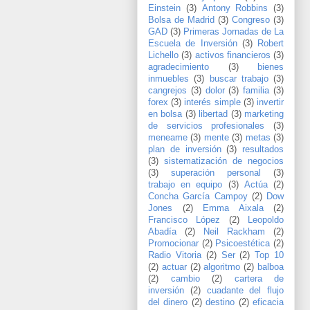
Einstein
(3)
Antony Robbins
(3)
Bolsa de Madrid
(3)
Congreso
(3)
GAD
(3)
Primeras Jornadas de La
Escuela de Inversión
(3)
Robert
Lichello
(3)
activos financieros
(3)
agradecimiento
(3)
bienes
inmuebles
(3)
buscar trabajo
(3)
cangrejos
(3)
dolor
(3)
familia
(3)
forex
(3)
interés simple
(3)
invertir
en bolsa
(3)
libertad
(3)
marketing
de servicios profesionales
(3)
meneame
(3)
mente
(3)
metas
(3)
plan de inversión
(3)
resultados
(3)
sistematización de negocios
(3)
superación personal
(3)
trabajo en equipo
(3)
Actúa
(2)
Concha García Campoy
(2)
Dow
Jones
(2)
Emma Aixala
(2)
Francisco López
(2)
Leopoldo
Abadía
(2)
Neil Rackham
(2)
Promocionar
(2)
Psicoestética
(2)
Radio Vitoria
(2)
Ser
(2)
Top 10
(2)
actuar
(2)
algoritmo
(2)
balboa
(2)
cambio
(2)
cartera de
inversión
(2)
cuadante del flujo
del dinero
(2)
destino
(2)
eficacia