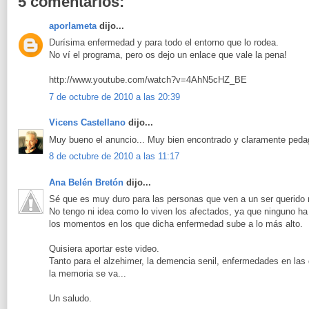
5 comentarios:
aporlameta
dijo...
Durísima enfermedad y para todo el entorno que lo rodea.
No ví el programa, pero os dejo un enlace que vale la pena!
http://www.youtube.com/watch?v=4AhN5cHZ_BE
7 de octubre de 2010 a las 20:39
Vicens Castellano
dijo...
Muy bueno el anuncio... Muy bien encontrado y claramente peda
8 de octubre de 2010 a las 11:17
Ana Belén Bretón
dijo...
Sé que es muy duro para las personas que ven a un ser querido
No tengo ni idea como lo viven los afectados, ya que ninguno ha
los momentos en los que dicha enfermedad sube a lo más alto.
Quisiera aportar este video.
Tanto para el alzehimer, la demencia senil, enfermedades en las 
la memoria se va...
Un saludo.