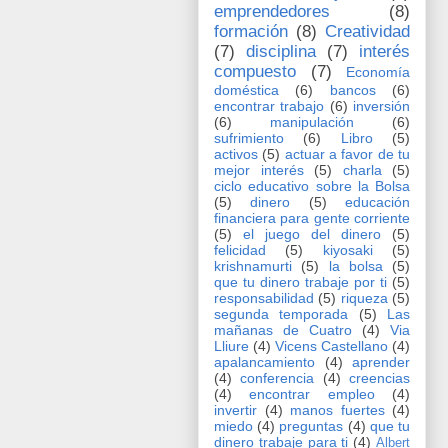
emprendedores
(8)
formación
(8)
Creatividad
(7)
disciplina
(7)
interés
compuesto
(7)
Economía
doméstica
(6)
bancos
(6)
encontrar trabajo
(6)
inversión
(6)
manipulación
(6)
sufrimiento
(6)
Libro
(5)
activos
(5)
actuar a favor de tu
mejor interés
(5)
charla
(5)
ciclo educativo sobre la Bolsa
(5)
dinero
(5)
educación
financiera para gente corriente
(5)
el juego del dinero
(5)
felicidad
(5)
kiyosaki
(5)
krishnamurti
(5)
la bolsa
(5)
que tu dinero trabaje por ti
(5)
responsabilidad
(5)
riqueza
(5)
segunda temporada
(5)
Las
mañanas de Cuatro
(4)
Via
Lliure
(4)
Vicens Castellano
(4)
apalancamiento
(4)
aprender
(4)
conferencia
(4)
creencias
(4)
encontrar empleo
(4)
invertir
(4)
manos fuertes
(4)
miedo
(4)
preguntas
(4)
que tu
dinero trabaje para ti
(4)
Albert