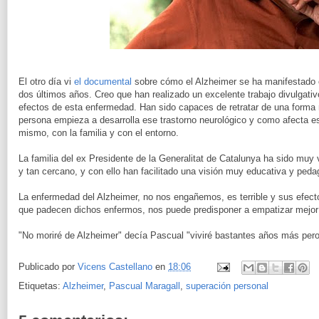
El otro día vi
el documental
sobre cómo el Alzheimer se ha manifestado e
dos últimos años. Creo que han realizado un excelente trabajo divulgativo
efectos de esta enfermedad. Han sido capaces de retratar de una for
persona empieza a desarrolla ese trastorno neurológico y como afecta es
mismo, con la familia y con el entorno.
La familia del ex Presidente de la Generalitat de Catalunya ha sido muy va
y tan cercano, y con ello han facilitado una visión muy educativa y peda
La enfermedad del Alzheimer, no nos engañemos, es terrible y sus efec
que padecen dichos enfermos, nos puede predisponer a empatizar mejor
"No moriré de Alzheimer" decía Pascual "viviré bastantes años más pero
Publicado por
Vicens Castellano
en
18:06
Etiquetas:
Alzheimer
,
Pascual Maragall
,
superación personal