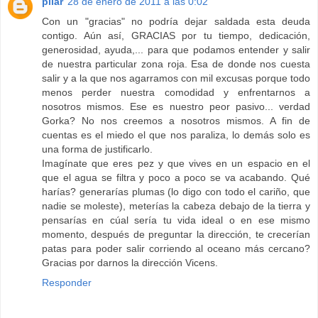
pilar
28 de enero de 2011 a las 0:02
Con un "gracias" no podría dejar saldada esta deuda
contigo. Aún así, GRACIAS por tu tiempo, dedicación,
generosidad, ayuda,... para que podamos entender y salir
de nuestra particular zona roja. Esa de donde nos cuesta
salir y a la que nos agarramos con mil excusas porque todo
menos perder nuestra comodidad y enfrentarnos a
nosotros mismos. Ese es nuestro peor pasivo... verdad
Gorka? No nos creemos a nosotros mismos. A fin de
cuentas es el miedo el que nos paraliza, lo demás solo es
una forma de justificarlo.
Imagínate que eres pez y que vives en un espacio en el
que el agua se filtra y poco a poco se va acabando. Qué
harías? generarías plumas (lo digo con todo el cariño, que
nadie se moleste), meterías la cabeza debajo de la tierra y
pensarías en cúal sería tu vida ideal o en ese mismo
momento, después de preguntar la dirección, te crecerían
patas para poder salir corriendo al oceano más cercano?
Gracias por darnos la dirección Vicens.
Responder