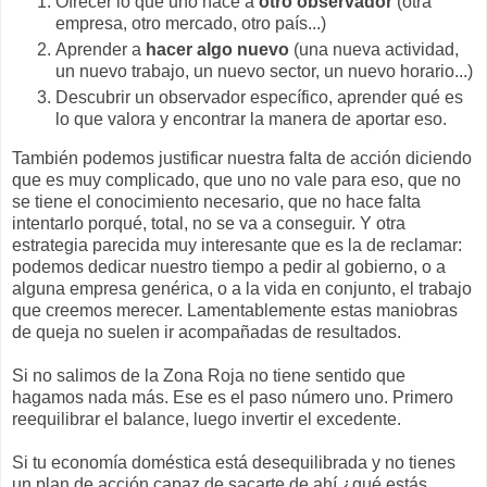
Ofrecer lo que uno hace a
otro observador
(otra
empresa, otro mercado, otro país...)
Aprender a
hacer algo nuevo
(una nueva actividad,
un nuevo trabajo, un nuevo sector, un nuevo horario...)
Descubrir un observador específico, aprender qué es
lo que valora y encontrar la manera de aportar eso.
También podemos justificar nuestra falta de acción diciendo
que es muy complicado, que uno no vale para eso, que no
se tiene el conocimiento necesario, que no hace falta
intentarlo porqué, total, no se va a conseguir. Y otra
estrategia parecida muy interesante que es la de reclamar:
podemos dedicar nuestro tiempo a pedir al gobierno, o a
alguna empresa genérica, o a la vida en conjunto, el trabajo
que creemos merecer. Lamentablemente estas maniobras
de queja no suelen ir acompañadas de resultados.
Si no salimos de la Zona Roja no tiene sentido que
hagamos nada más. Ese es el paso número uno. Primero
reequilibrar el balance, luego invertir el excedente.
Si tu economía doméstica está desequilibrada y no tienes
un plan de acción capaz de sacarte de ahí ¿qué estás