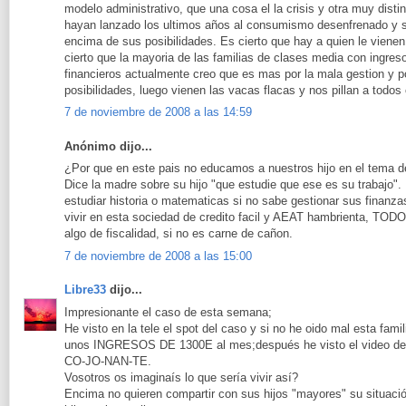
modelo administrativo, que una cosa el la crisis y otra muy disti
hayan lanzado los ultimos años al consumismo desenfrenado y
encima de sus posibilidades. Es cierto que hay a quien le viene
cierto que la mayoria de las familias de clases media con ingr
financieros actualmente creo que es mas por la mala gestion y p
posibilidades, luego vienen las vacas flacas y nos pillan a todos 
7 de noviembre de 2008 a las 14:59
Anónimo dijo...
¿Por que en este pais no educamos a nuestros hijo en el tema de
Dice la madre sobre su hijo "que estudie que ese es su trabajo". 
estudiar historia o matematicas si no sabe gestionar sus finanza
vivir en esta sociedad de credito facil y AEAT hambrienta, TOD
algo de fiscalidad, si no es carne de cañon.
7 de noviembre de 2008 a las 15:00
Libre33
dijo...
Impresionante el caso de esta semana;
He visto en la tele el spot del caso y si no he oido mal esta f
unos INGRESOS DE 1300E al mes;después he visto el video del p
CO-JO-NAN-TE.
Vosotros os imaginaís lo que sería vivir así?
Encima no quieren compartir con sus hijos "mayores" su situació