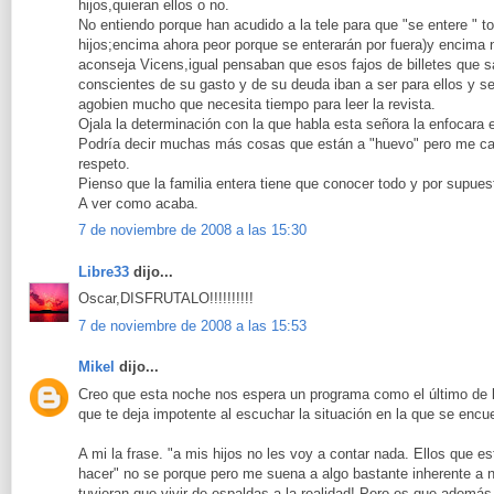
hijos,quieran ellos o no.
No entiendo porque han acudido a la tele para que "se entere " to
hijos;encima ahora peor porque se enterarán por fuera)y encima 
aconseja Vicens,igual pensaban que esos fajos de billetes que 
conscientes de su gasto y de su deuda iban a ser para ellos y s
agobien mucho que necesita tiempo para leer la revista.
Ojala la determinación con la que habla esta señora la enfocara e
Podría decir muchas más cosas que están a "huevo" pero me ca
respeto.
Pienso que la familia entera tiene que conocer todo y por supue
A ver como acaba.
7 de noviembre de 2008 a las 15:30
Libre33
dijo...
Oscar,DISFRUTALO!!!!!!!!!!
7 de noviembre de 2008 a las 15:53
Mikel
dijo...
Creo que esta noche nos espera un programa como el último de
que te deja impotente al escuchar la situación en la que se encuen
A mi la frase. "a mis hijos no les voy a contar nada. Ellos que e
hacer" no se porque pero me suena a algo bastante inherente a n
tuvieran que vivir de espaldas a la realidad! Pero es que ademá