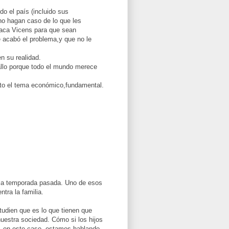
do el país (incluido sus
no hagan caso de lo que les
saca Vicens para que sean
e acabó el problema,y que no le
n su realidad.
llo porque todo el mundo merece
sto el tema económico,fundamental.
 la temporada pasada. Uno de esos
tra la familia.
studien que es lo que tienen que
uestra sociedad. Cómo si los hijos
s, en este caso, estamos hablando