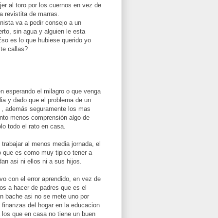
jer al toro por los cuernos en vez de
a revistita de marras.
onista va a pedir consejo a un
rto, sin agua y alguien le esta
Eso es lo que hubiese querido yo
te callas?
en esperando el milagro o que venga
ilia y dado que el problema de un
dos , además seguramente los mas
uanto menos comprensión algo de
o todo el rato en casa.
 trabajar al menos media jornada, el
o que es como muy tipico tener a
n asi ni ellos ni a sus hijos.
o con el error aprendido, en vez de
los a hacer de padres que es el
un bache asi no se mete uno por
n finanzas del hogar en la educacion
a los que en casa no tiene un buen