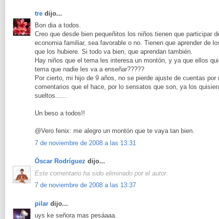
tre
dijo...
Bon dia a todos.
Creo que desde bien pequeñitos los niños tienen que participar d
economia familiar, sea favorable o no. Tienen que aprender de lo
que los hubiere. Si todo va bien, que aprendan también.
Hay niños que el tema les interesa un montón, y ya que ellos qui
tema que nadie les va a enseñar?????
Por cierto, mi hijo de 9 años, no se pierde ajuste de cuentas po
comentarios que el hace, por lo sensatos que son, ya los quisie
sueltos......
Un beso a todos!!
@Vero fenix: me alegro un montón que te vaya tan bien.
7 de noviembre de 2008 a las 13:31
Óscar Rodríguez
dijo...
Este comentario ha sido eliminado por el autor.
7 de noviembre de 2008 a las 13:37
pilar
dijo...
uys ke señora mas pesáaaa.