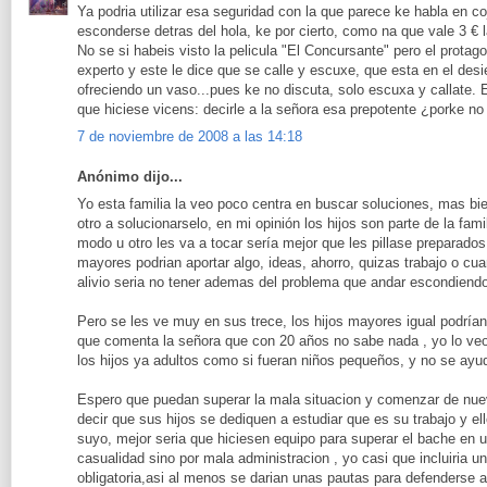
Ya podria utilizar esa seguridad con la que parece ke habla en co
esconderse detras del hola, ke por cierto, como na que vale 3 € l
No se si habeis visto la pelicula "El Concursante" pero el protag
experto y este le dice que se calle y escuxe, que esta en el desie
ofreciendo un vaso...pues ke no discuta, solo escuxa y callate. 
que hiciese vicens: decirle a la señora esa prepotente ¿porke no 
7 de noviembre de 2008 a las 14:18
Anónimo dijo...
Yo esta familia la veo poco centra en buscar soluciones, mas bi
otro a solucionarselo, en mi opinión los hijos son parte de la fam
modo u otro les va a tocar sería mejor que les pillase prepara
mayores podrian aportar algo, ideas, ahorro, quizas trabajo o c
alivio seria no tener ademas del problema que andar escondiendol
Pero se les ve muy en sus trece, los hijos mayores igual podrían
que comenta la señora que con 20 años no sabe nada , yo lo ve
los hijos ya adultos como si fueran niños pequeños, y no se ayuda
Espero que puedan superar la mala situacion y comenzar de nuev
decir que sus hijos se dediquen a estudiar que es su trabajo y el
suyo, mejor seria que hiciesen equipo para superar el bache en 
casualidad sino por mala administracion , yo casi que incluiria u
obligatoria,asi al menos se darian unas pautas para defenderse 