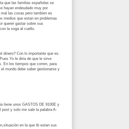
nta que las familias españolas se
 se hayan endeudado muy por
n mal las cosas pero tambien es
esos medios que estan en problemas
or querer gastar sobre sus
con la soga al cuello.
l dinero? Con lo importante que es.
Pues Yo le diria de que le sirve
s. En los tiempos que corren, para
O el mundo debe saber gestionarse y
amilia tiene unos GASTOS DE 9100E y
ost y solo me sale la palabra A-
n,situación en la que tb estan sus