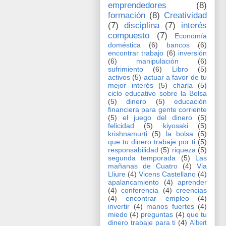
emprendedores
(8)
formación
(8)
Creatividad
(7)
disciplina
(7)
interés
compuesto
(7)
Economía
doméstica
(6)
bancos
(6)
encontrar trabajo
(6)
inversión
(6)
manipulación
(6)
sufrimiento
(6)
Libro
(5)
activos
(5)
actuar a favor de tu
mejor interés
(5)
charla
(5)
ciclo educativo sobre la Bolsa
(5)
dinero
(5)
educación
financiera para gente corriente
(5)
el juego del dinero
(5)
felicidad
(5)
kiyosaki
(5)
krishnamurti
(5)
la bolsa
(5)
que tu dinero trabaje por ti
(5)
responsabilidad
(5)
riqueza
(5)
segunda temporada
(5)
Las
mañanas de Cuatro
(4)
Via
Lliure
(4)
Vicens Castellano
(4)
apalancamiento
(4)
aprender
(4)
conferencia
(4)
creencias
(4)
encontrar empleo
(4)
invertir
(4)
manos fuertes
(4)
miedo
(4)
preguntas
(4)
que tu
dinero trabaje para ti
(4)
Albert