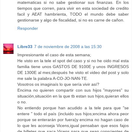
matematicas si no sabe gestionar sus finanzas. En los
tiempos que corren, para vivir en esta sociedad de credito
facil y AEAT hambrienta, TODO el mundo debe saber
gestionarse y algo de fiscalidad, si no es carne de cañon.
Responder
Libre33
7 de noviembre de 2008 a las 15:30
Impresionante el caso de esta semana;
He visto en la tele el spot del caso y si no he oido mal esta
familia tiene unos GASTOS DE 9100E y unos INGRESOS
DE 1300E al mes;después he visto el video del post y solo
me sale la palabra A-CO-JO-NAN-TE.
Vosotros os imaginaís lo que sería vivir así?
Encima no quieren compartir con sus hijos "mayores" su
situación,situación en la que tb estan sus hijos,quieran ellos
o no.
No entiendo porque han acudido a la tele para que "se
entere " todo el país (incluido sus hijos;encima ahora peor
porque se enterarán por fuera)y encima no hagan caso de
lo que les aconseja Vicens,igual pensaban que esos fajos
de billetes que saca Vicens para que sean conscientes de