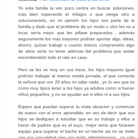
Yo esta familia la veo poco centra en buscar soluciones,
mas bien esperando el milagro o que venga otro a
solucionarselo, en mi opinión los hijos son parte de la
familia y dado que el problema de un modo u otro les va a
tocar sería mejor que les pillase preparados , además
seguramente los mas mayores podrian aportar algo, ideas,
ahorro, quizas trabajo o cuanto menos comprensión algo
de alivio seria no tener ademas del problema que andar
escondiendolo todo el rato en casa.
Pero se les ve muy en sus trece, los hijos mayores igual
podrían trabajar al menos media jornada, el que comenta
la señora que con 20 años no sabe nada , yo lo veo que es
como muy tipico tener a los hijos ya adultos como si fueran
niños pequeños, y no se ayudan asi ni ellos ni a sus hijos.
Espero que puedan superar la mala situacion y comenzar
de nuevo con el error aprendido, en vez de decir que sus
hijos se dediquen a estudiar que es su trabajo y ellos a
hacer de padres que es el suyo, mejor seria que hiciesen
equipo para superar el bache en un bache asi no se mete
uno por casualidad sino por mala administracion , yo casi