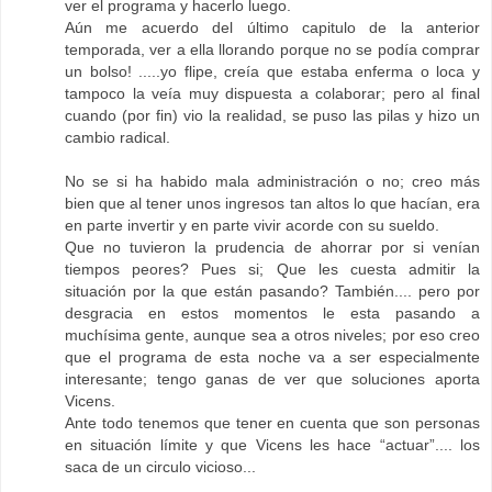
ver el programa y hacerlo luego.
Aún me acuerdo del último capitulo de la anterior
temporada, ver a ella llorando porque no se podía comprar
un bolso! .....yo flipe, creía que estaba enferma o loca y
tampoco la veía muy dispuesta a colaborar; pero al final
cuando (por fin) vio la realidad, se puso las pilas y hizo un
cambio radical.
No se si ha habido mala administración o no; creo más
bien que al tener unos ingresos tan altos lo que hacían, era
en parte invertir y en parte vivir acorde con su sueldo.
Que no tuvieron la prudencia de ahorrar por si venían
tiempos peores? Pues si; Que les cuesta admitir la
situación por la que están pasando? También.... pero por
desgracia en estos momentos le esta pasando a
muchísima gente, aunque sea a otros niveles; por eso creo
que el programa de esta noche va a ser especialmente
interesante; tengo ganas de ver que soluciones aporta
Vicens.
Ante todo tenemos que tener en cuenta que son personas
en situación límite y que Vicens les hace “actuar”.... los
saca de un circulo vicioso...