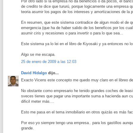
Por otro lado si la empresa no da beneficios o da pocos, el banc
de credito te dice que tururú, porque logicamente una empresa q
teoria asumir los pagos de los intereses y amortizaciones de la po
En resumen, que este sistema contradice de algun modo el de q
emergencia (que ha de haber salido de los beneficos por los cua
asumir ciris y recesiones o para invertir o para lo que sea...
Este sistema ya lo lei en el libro de Kiyosaki y ya entonces no lo
Algo se me escapa.
25 de enero de 2009 a las 12:03
David Hidalgo
dijo...
Exacto Vicens este concepto me quedo muy claro en el libreo de 
No obstante como empresario he tenido grandes coches de leasin
sveces tienes que pagar una importante suma a hacienda aun c
dificil meter más....
Esto me pasa en el tema inmobiliario en otros quizás es más faci
Por eso yo siempre tengo una empresa.. para los gastillos aunq
grande.