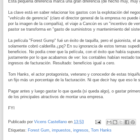
Esta pequeña diferencia marca una gran diferencia (de hecho muy, muy 
La clave está en saber relacionar los gastos con la explotación del negoc
"vehículo de gerencia" (claro el director general de la empresa no puede 
por la imagen de la compañía), el viaje a Cancún es un "incentivo de vent
pastor se transforma en "gasto de suministros y mantenimiento del sist
La película "Forest Gump" fué un éxito de taquilla, pero el guionista, el a
solamente cobró calderilla ¿pq? En su ignorancia de estos temas supedi
beneficios. No podía creer que la película, con el éxito que había supuest
justamente por lo que acabamos de ver: los contables habían restado to
ingresos de facturación. Resultado: beneficios igual a cero.
Tom Hanks, el actor protagonista, veterano y conocedor de estas triquiñ
un fijo más un porcentaje de la facturación. Ni que decir hay que eso le 
Pagar antes y luego gastar lo que queda (si queda algo), o gastar primer
de los principales atractivos de montar una empresa.
FYI
Publicado por
Vicens Castellano
en
13:53
Etiquetas:
Forest Gum
,
impuestos
,
ingresos
,
Tom Hanks