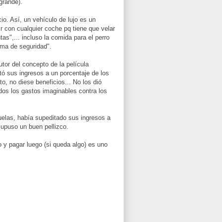
grande).
io. Así, un vehículo de lujo es un
ir con cualquier coche pq tiene que velar
as",... incluso la comida para el perro
ema de seguridad".
utor del concepto de la película
tó sus ingresos a un porcentaje de los
o, no diese beneficios... No los dió
dos los gastos imaginables contra los
uelas, había supeditado sus ingresos a
supuso un buen pellizco.
o y pagar luego (si queda algo) es uno