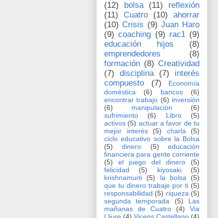
(12)
bolsa
(11)
reflexión
(11)
Cuatro
(10)
ahorrar
(10)
Crisis
(9)
Juan Haro
(9)
coaching
(9)
rac1
(9)
educación hijos
(8)
emprendedores
(8)
formación
(8)
Creatividad
(7)
disciplina
(7)
interés
compuesto
(7)
Economía
doméstica
(6)
bancos
(6)
encontrar trabajo
(6)
inversión
(6)
manipulación
(6)
sufrimiento
(6)
Libro
(5)
activos
(5)
actuar a favor de tu
mejor interés
(5)
charla
(5)
ciclo educativo sobre la Bolsa
(5)
dinero
(5)
educación
financiera para gente corriente
(5)
el juego del dinero
(5)
felicidad
(5)
kiyosaki
(5)
krishnamurti
(5)
la bolsa
(5)
que tu dinero trabaje por ti
(5)
responsabilidad
(5)
riqueza
(5)
segunda temporada
(5)
Las
mañanas de Cuatro
(4)
Via
Lliure
(4)
Vicens Castellano
(4)