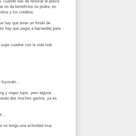
o, cuando has de renovar la poliza
ue no da beneficios no podra, en
liza y los creditos..
ue hay que tener un fondo de
les hay que pagar a hacienda) para
 supe cuadrar con la vida real.
kiyosaki...
g y viajes lujos. pero alguna
uando des muchos gastos, ya es
l...
ue no tenga una actividad muy