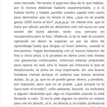
este mercado. No teneis ni pajorera idea de lo que hablais,
por lo menos deberiais haberlo experimentado, y si lo
habeis hecho y habeis perdido vuestro capital más razón
para demostrar que no teneis ni idea, ¿que no se puede
ganar 1500 euros al día?, ja,ja,ja,ja. Un cliente mío, que lo
hace por afición perdió en diciembre cien mil euros en una
sesión del bund alemán, tardo una semana en
recuperarlos pero lo hizo. Malkovis, si se te sale el corazón
operando en demo te esperan un par de años de
aprendizaje hasta que tengas un buen sistema, cuando lo
encuentres, hagas backstesting con al menos historico de
tres a cinco años, y lo pruebes en demo unos seis meses
con ganancias continuadas, entonces estarás preparado
para operar en real, sino lo haces así entonces sí que te
desplumarán, la psico es muy importante, sin una buena
fortaleza mental aunque el sistema sea bueno tendrás
dudas. Ja, ja, ja, que no se puede ganar dinero, y perderlo,
por supuesto, pero que no se puede. ¿que porque no lo
hace todo el mundo?, coño adelante, hacerlo, no molesteis
a alguien diciendole que algo es imposible cuando lo está
llevando a cabo. Si me lo pide alguien os pincho un enlace
para ver en directo, si si, en directo a un trader profesional