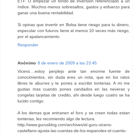
ETF. O empezar un fondo de inversión referenciado a un
índice. Muchos menos sobresaltos, gastos y esfuerzo para
ganar una buena rentabilidad.
Si opinas que invertir en Bolsa tiene riesgo para tu dinero,
especular con futuros tiene al menos 10 veces más riesgo,
por el apalancamiento.
Responder
Anónimo
8 de enero de 2009 a las 23:45
Vicens....estoy perplejo ante tan enorme fuente de
conocimientos, sin duda eres un nota, que en los ratos
libres te aburres y te pones a escribir tonterias. A mi me
gustas mas cuando pones candados en las neveras y
congelas tarjetas de credito, ahi desde luego cuatro se ha
lucido contigo.
A los demas que entranen el foro y se creen todas estan
tonterias, les recomiendo algo de lectura:
http://www.gurusblog.com/archives/el-guru-vicens-
castellano-ajusta-las-cuentas-de-los-espanoles-el-cuento-