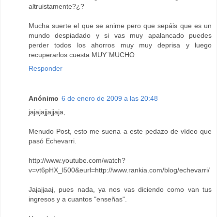
altruistamente?¿?
Mucha suerte el que se anime pero que sepáis que es un
mundo despiadado y si vas muy apalancado puedes
perder todos los ahorros muy muy deprisa y luego
recuperarlos cuesta MUY¨MUCHO
Responder
Anónimo
6 de enero de 2009 a las 20:48
jajajajjajjaja,
Menudo Post, esto me suena a este pedazo de vídeo que
pasó Echevarri.
http://www.youtube.com/watch?
v=vt6pHX_l500&eurl=http://www.rankia.com/blog/echevarri/
Jajajjaaj, pues nada, ya nos vas diciendo como van tus
ingresos y a cuantos "enseñas".