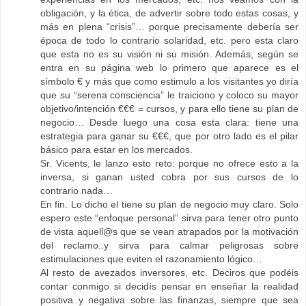
obligación, y la ética, de advertir sobre todo estas cosas, y
más en plena “crisis”… porque precisamente debería ser
época de todo lo contrario solaridad, etc. pero esta claro
que esta no es su visión ni su misión. Además, según se
entra en su página web lo primero que aparece es el
símbolo € y más que como estimulo a los visitantes yo diría
que su “serena consciencia” le traiciono y coloco su mayor
objetivo/intención €€€ = cursos, y para ello tiene su plan de
negocio… Desde luego una cosa esta clara: tiene una
estrategia para ganar su €€€, que por otro lado es el pilar
básico para estar en los mercados.
Sr. Vicents, le lanzo esto reto: porque no ofrece esto a la
inversa, si ganan usted cobra por sus cursos de lo
contrario nada…
En fin. Lo dicho el tiene su plan de negocio muy claro. Solo
espero este “enfoque personal” sirva para tener otro punto
de vista aquell@s que se vean atrapados por la motivación
del reclamo..y sirva para calmar peligrosas sobre
estimulaciones que eviten el razonamiento lógico…
Al resto de avezados inversores, etc. Deciros que podéis
contar conmigo si decidís pensar en enseñar la realidad
positiva y negativa sobre las finanzas, siempre que sea