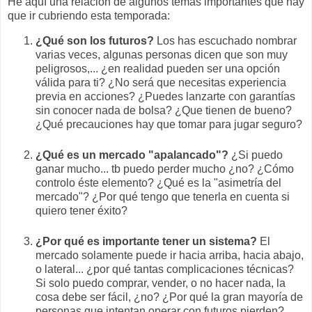
He aquí una relación de algunos temas importantes que hay
que ir cubriendo esta temporada:
¿Qué son los futuros?
Los has escuchado nombrar
varias veces, algunas personas dicen que son muy
peligrosos,... ¿en realidad pueden ser una opción
válida para ti? ¿No será que necesitas experiencia
previa en acciones? ¿Puedes lanzarte con garantías
sin conocer nada de bolsa? ¿Que tienen de bueno?
¿Qué precauciones hay que tomar para jugar seguro?
¿Qué es un mercado "apalancado"?
¿Si puedo
ganar mucho... tb puedo perder mucho ¿no? ¿Cómo
controlo éste elemento? ¿Qué es la "asimetría del
mercado"? ¿Por qué tengo que tenerla en cuenta si
quiero tener éxito?
¿Por qué es importante tener un sistema?
El
mercado solamente puede ir hacia arriba, hacia abajo,
o lateral... ¿por qué tantas complicaciones técnicas?
Si solo puedo comprar, vender, o no hacer nada, la
cosa debe ser fácil, ¿no? ¿Por qué la gran mayoría de
personas que intentan operar con futuros pierden?