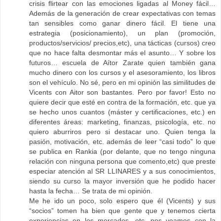
crisis flirtear con las emociones ligadas al Money fácil…
Además de la generación de crear expectativas con temas
tan sensibles como ganar dinero fácil. El tiene una
estrategia (posicionamiento), un plan (promoción,
productos/servicios/ precios,etc), una tácticas (cursos) creo
que no hace falta desmontar más el asunto… Y sobre los
futuros… escuela de Aítor Zarate quien también gana
mucho dinero con los cursos y el asesoramiento, los libros
son el vehículo. No sé, pero en mi opinión las similitudes de
Vicents con Aitor son bastantes. Pero por favor! Esto no
quiere decir que esté en contra de la formación, etc. que ya
se hecho unos cuantos (máster y certificaciones, etc.) en
diferentes áreas: marketing, finanzas, psicología, etc. no
quiero aburriros pero si destacar uno. Quien tenga la
pasión, motivación, etc. además de leer “casi todo” lo que
se publica en Rankia (por delante, que no tengo ninguna
relación con ninguna persona que comento,etc) que preste
especiar atención al SR LLINARES y a sus conocimientos,
siendo su curso la mayor inversión que he podido hacer
hasta la fecha… Se trata de mi opinión.
Me he ido un poco, solo espero que él (Vicents) y sus
“socios” tomen ha bien que gente que y tenemos cierta
experiencias en los mercados, etc. nos veamos con la