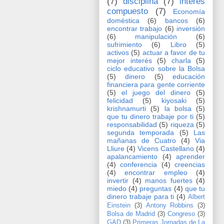
(7)
disciplina
(7)
interés
compuesto
(7)
Economía
doméstica
(6)
bancos
(6)
encontrar trabajo
(6)
inversión
(6)
manipulación
(6)
sufrimiento
(6)
Libro
(5)
activos
(5)
actuar a favor de tu
mejor interés
(5)
charla
(5)
ciclo educativo sobre la Bolsa
(5)
dinero
(5)
educación
financiera para gente corriente
(5)
el juego del dinero
(5)
felicidad
(5)
kiyosaki
(5)
krishnamurti
(5)
la bolsa
(5)
que tu dinero trabaje por ti
(5)
responsabilidad
(5)
riqueza
(5)
segunda temporada
(5)
Las
mañanas de Cuatro
(4)
Via
Lliure
(4)
Vicens Castellano
(4)
apalancamiento
(4)
aprender
(4)
conferencia
(4)
creencias
(4)
encontrar empleo
(4)
invertir
(4)
manos fuertes
(4)
miedo
(4)
preguntas
(4)
que tu
dinero trabaje para ti
(4)
Albert
Einstein
(3)
Antony Robbins
(3)
Bolsa de Madrid
(3)
Congreso
(3)
GAD
(3)
Primeras Jornadas de La