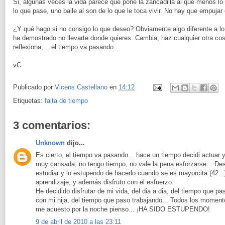
Si, algunas veces la vida parece que pone la zancadilla al que menos lo
lo que pase, uno baile al son de lo que le toca vivir. No hay que empujar e
¿Y qué hago si no consigo lo que deseo? Obviamente algo diferente a l
ha demostrado no llevarte donde quieres. Cambia, haz cualquier otra cos
reflexiona,... el tiempo va pasando...
vC
Publicado por
Vicens Castellano
en
14:12
Etiquetas:
falta de tiempo
3 comentarios:
Unknown
dijo...
Es cierto, el tiempo va pasando... hace un tiempo decidi actuar 
muy cansada, no tengo tiempo, no vale la pena esforzarse... D
estudiar y lo estupendo de hacerlo cuando se es mayorcita (42..
aprendizaje, y además disfruto con el esfuerzo.
He decidido disfrutar de mi vida, del dia a dia, del tiempo que p
con mi hija, del tiempo que paso trabajando... Todos los moment
me acuesto por la noche pienso... ¡HA SIDO ESTUPENDO!
9 de abril de 2010 a las 23:11