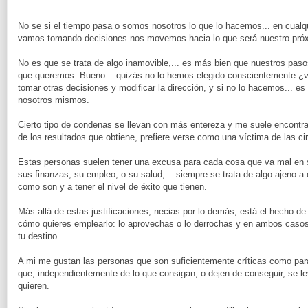
No se si el tiempo pasa o somos nosotros lo que lo hacemos... en cualq
vamos tomando decisiones nos movemos hacia lo que será nuestro próx
No es que se trata de algo inamovible,... es más bien que nuestros pas
que queremos. Bueno... quizás no lo hemos elegido conscientemente ¿ver
tomar otras decisiones y modificar la dirección, y si no lo hacemos...
nosotros mismos.
Cierto tipo de condenas se llevan con más entereza y me suele encontrar
de los resultados que obtiene, prefiere verse como una víctima de las ci
Estas personas suelen tener una excusa para cada cosa que va mal en su
sus finanzas, su empleo, o su salud,... siempre se trata de algo ajeno a e
como son y a tener el nivel de éxito que tienen.
Más allá de estas justificaciones, necias por lo demás, está el hecho de
cómo quieres emplearlo: lo aprovechas o lo derrochas y en ambos casos
tu destino.
A mi me gustan las personas que son suficientemente críticas como para
que, independientemente de lo que consigan, o dejen de conseguir, se le
quieren.