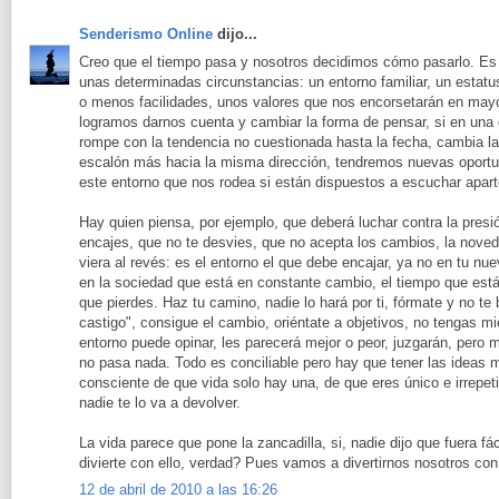
Senderismo Online
dijo...
Creo que el tiempo pasa y nosotros decidimos cómo pasarlo. Es
unas determinadas circunstancias: un entorno familiar, un estatu
o menos facilidades, unos valores que nos encorsetarán en mayo
logramos darnos cuenta y cambiar la forma de pensar, si en una
rompe con la tendencia no cuestionada hasta la fecha, cambia la 
escalón más hacia la misma dirección, tendremos nuevas oport
este entorno que nos rodea si están dispuestos a escuchar aparte
Hay quien piensa, por ejemplo, que deberá luchar contra la presi
encajes, que no te desvies, que no acepta los cambios, la noveda
viera al revés: es el entorno el que debe encajar, ya no en tu nuev
en la sociedad que está en constante cambio, el tiempo que está
que pierdes. Haz tu camino, nadie lo hará por ti, fórmate y no te
castigo", consigue el cambio, oriéntate a objetivos, no tengas mie
entorno puede opinar, les parecerá mejor o peor, juzgarán, pero 
no pasa nada. Todo es conciliable pero hay que tener las ideas 
consciente de que vida solo hay una, de que eres único e irrepet
nadie te lo va a devolver.
La vida parece que pone la zancadilla, si, nadie dijo que fuera f
divierte con ello, verdad? Pues vamos a divertirnos nosotros con 
12 de abril de 2010 a las 16:26