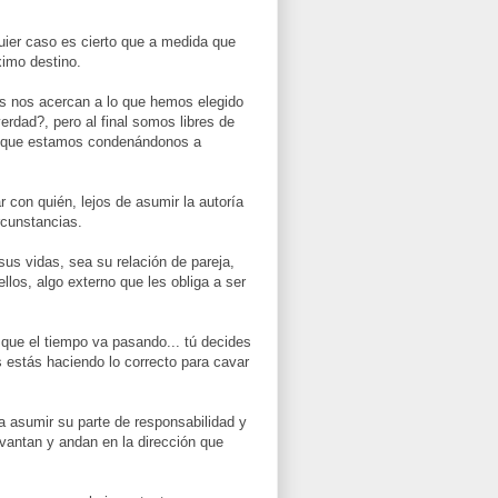
uier caso es cierto que a medida que
imo destino.
os nos acercan a lo que hemos elegido
dad?, pero al final somos libres de
 es que estamos condenándonos a
 con quién, lejos de asumir la autoría
rcunstancias.
s vidas, sea su relación de pareja,
llos, algo externo que les obliga a ser
 que el tiempo va pasando... tú decides
 estás haciendo lo correcto para cavar
 asumir su parte de responsabilidad y
vantan y andan en la dirección que