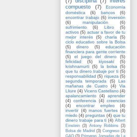
(7)
disciplina
(7)
interés
compuesto
(7)
Economía
doméstica
(6)
bancos
(6)
encontrar trabajo
(6)
inversión
(6)
manipulación
(6)
sufrimiento
(6)
Libro
(5)
activos
(5)
actuar a favor de tu
mejor interés
(5)
charla
(5)
ciclo educativo sobre la Bolsa
(5)
dinero
(5)
educación
financiera para gente corriente
(5)
el juego del dinero
(5)
felicidad
(5)
kiyosaki
(5)
krishnamurti
(5)
la bolsa
(5)
que tu dinero trabaje por ti
(5)
responsabilidad
(5)
riqueza
(5)
segunda temporada
(5)
Las
mañanas de Cuatro
(4)
Via
Lliure
(4)
Vicens Castellano
(4)
apalancamiento
(4)
aprender
(4)
conferencia
(4)
creencias
(4)
encontrar empleo
(4)
invertir
(4)
manos fuertes
(4)
miedo
(4)
preguntas
(4)
que tu
dinero trabaje para ti
(4)
Albert
Einstein
(3)
Antony Robbins
(3)
Bolsa de Madrid
(3)
Congreso
(3)
GAD
(3)
Primeras Jornadas de La