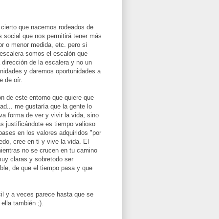
 cierto que nacemos rodeados de
s social que nos permitirá tener más
r o menor medida, etc. pero si
 escalera somos el escalón que
dirección de la escalera y no un
unidades y daremos oportunidades a
 de oír.
ón de este entorno que quiere que
d... me gustaría que la gente lo
a forma de ver y vivir la vida, sino
s justificándote es tiempo valioso
 bases en los valores adquiridos "por
do, cree en ti y vive la vida. El
mientras no se crucen en tu camino
muy claras y sobretodo ser
ible, de que el tiempo pasa y que
ácil y a veces parece hasta que se
ella también ;).