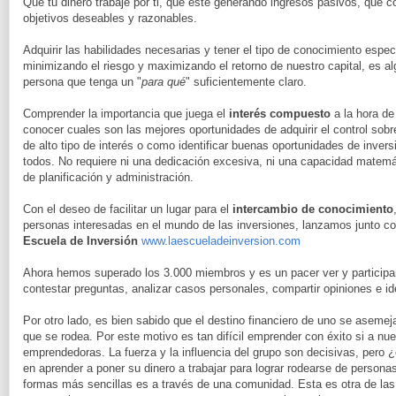
Que tu dinero trabaje por ti, que esté generando ingresos pasivos, que
objetivos deseables y razonables.
Adquirir las habilidades necesarias y tener el tipo de conocimiento espec
minimizando el riesgo y maximizando el retorno de nuestro capital, es al
persona que tenga un "
para qué
" suficientemente claro.
Comprender la importancia que juega el
interés compuesto
a la hora de
conocer cuales son las mejores oportunidades de adquirir el control sob
de alto tipo de interés o como identificar buenas oportunidades de inve
todos. No requiere ni una dedicación excesiva, ni una capacidad matemá
de planificación y administración.
Con el deseo de facilitar un lugar para el
intercambio de conocimiento
personas interesadas en el mundo de las inversiones, lanzamos junto c
Escuela de Inversión
www.laescueladeinversion.com
Ahora hemos superado los 3.000 miembros y es un pacer ver y participar
contestar preguntas, analizar casos personales, compartir opiniones e id
Por otro lado, es bien sabido que el destino financiero de uno se asemej
que se rodea. Por este motivo es tan difícil emprender con éxito si a nu
emprendedoras. La fuerza y la influencia del grupo son decisivas, pero
en aprender a poner su dinero a trabajar para lograr rodearse de persona
formas más sencillas es a través de una comunidad. Esta es otra de las