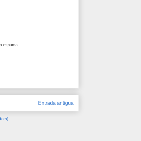
la espuma.
Entrada antigua
Atom)