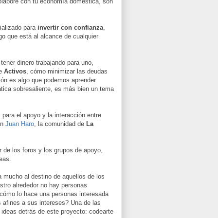
 colabore con tu economía doméstica, son
ializado para
invertir con confianza
,
go que está al alcance de cualquier
 tener dinero trabajando para uno,
re
Activos
, cómo minimizar las deudas
rsión es algo que podemos aprender
tica sobresaliente, es más bien un tema
, para el apoyo y la interacción entre
on
Juan Haro
, la comunidad de
La
 de los foros y los grupos de apoyo,
eas.
a mucho al destino de aquellos de los
estro alrededor no hay personas
 ¿cómo lo hace una personas interesada
s afines a sus intereses? Una de las
 ideas detrás de este proyecto: codearte