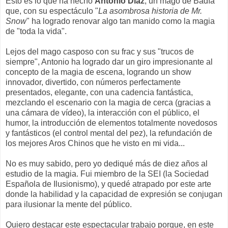
Esto es lo que ha hecho
Antonio Díaz
, un mago de Badía
que, con su espectáculo "
La asombrosa historia de Mr.
Snow
" ha logrado renovar algo tan manido como la magia
de "toda la vida".
Lejos del mago casposo con su frac y sus "trucos de
siempre", Antonio ha logrado dar un giro impresionante al
concepto de la magia de escena, logrando un show
innovador, divertido, con números perfectamente
presentados, elegante, con una cadencia fantástica,
mezclando el escenario con la magia de cerca (gracias a
una cámara de vídeo), la interacción con el público, el
humor, la introducción de elementos totalmente novedosos
y fantásticos (el control mental del pez), la refundación de
los mejores Aros Chinos que he visto en mi vida...
No es muy sabido, pero yo dediqué más de diez años al
estudio de la magia. Fui miembro de la SEI (la Sociedad
Española de Ilusionismo), y quedé atrapado por este arte
donde la habilidad y la capacidad de expresión se conjugan
para ilusionar la mente del público.
Quiero destacar este espectacular trabajo porque, en este