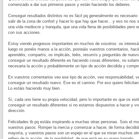
comenzado a dar sus primeros pasos y están haciendo los deberes.
Conseguir resultados distintos no es fácil
pq
generalmente es necesario 
salir de la zona de
confort
y hacer lo que hay que hacer... y eso no nos 
una vida mediocre y tranquila, que una vida llena de posibilidades pero e
con sus acciones.
Estoy viendo progresos importantes en muchos de vosotros: os
interesá
luego os ponéis manos a la acción,
posteáis
vuestros comentarios, hacé
aprendéis, compartís, os implicáis, leéis, resumís y preguntáis de nue
conseguir un resultado diferente es haciendo cosas diferentes, no sola
necesaria la acción y probablemente un tipo de acción
decidida
y compro
En vuestros comentarios veo ese tipo de acción, veo responsabilidad, 
conseguir un resultado nuevo. Ese es el camino. Por eso quiero felicitar
Lo estáis haciendo muy bien.
Sí, cada uno tiene su propia velocidad, pero lo importante es que os est
conseguir un resultado diferentes si no estamos dispuestos a hacer y vo
dirección.
Felicidades
tb
pq
estáis inspirando a muchas otras personas.
Sois
el mo
vuestros pasos. Romper la inercia y comenzar a hacer, de forma decidida
mayoría, y vuestros pasos son un espejo en el que se miran muchos otr
reflejo de la acción, de la posibilidad, de que está en su mano lograrlo.