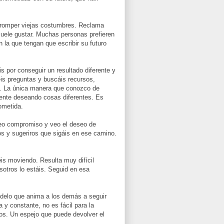
romper viejas costumbres. Reclama
suele gustar. Muchas personas prefieren
n la que tengan que escribir su futuro
is
por conseguir un resultado diferente y
is preguntas y buscáis recursos,
vo. La única manera que conozco de
mente deseando cosas diferentes. Es
metida.
veo compromiso y veo el deseo de
os y sugeriros que sigáis en ese camino.
éis moviendo. Resulta muy difícil
sotros lo estáis. Seguid en esa
delo que anima a los demás a seguir
 y constante, no es fácil para la
os. Un espejo que puede devolver el