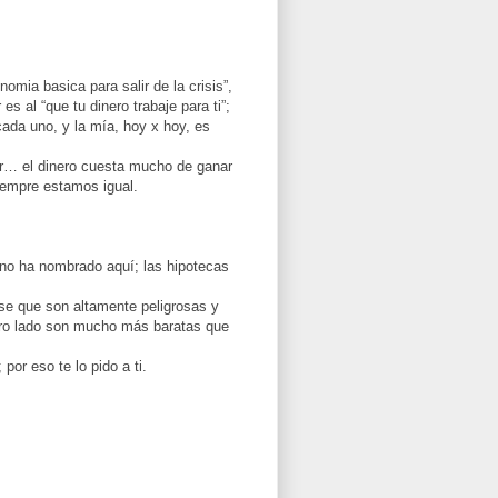
nomia basica para salir de la crisis”,
s al “que tu dinero trabaje para ti”;
cada uno, y la mía, hoy x hoy, es
er… el dinero cuesta mucho de ganar
iempre estamos igual.
o ha nombrado aquí; las hipotecas
se que son altamente peligrosas y
otro lado son mucho más baratas que
r eso te lo pido a ti.