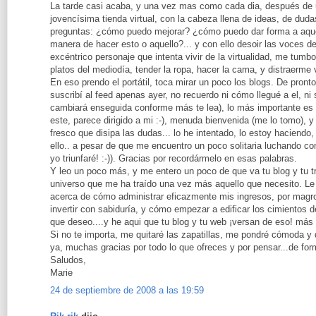
La tarde casi acaba, y una vez mas como cada dia, después de un
jovencísima tienda virtual, con la cabeza llena de ideas, de duda
preguntas: ¿cómo puedo mejorar? ¿cómo puedo dar forma a aque
manera de hacer esto o aquello?... y con ello desoir las voces 
excéntrico personaje que intenta vivir de la virtualidad, me tumb
platos del mediodía, tender la ropa, hacer la cama, y distraerme 
En eso prendo el portátil, toca mirar un poco los blogs. De pron
suscribí al feed apenas ayer, no recuerdo ni cómo llegué a el, ni
cambiará enseguida conforme más te lea), lo más importante es 
este, parece dirigido a mi :-), menuda bienvenida (me lo tomo), 
fresco que disipa las dudas... lo he intentado, lo estoy haciendo
ello.. a pesar de que me encuentro un poco solitaria luchando co
yo triunfaré! :-)). Gracias por recordármelo en esas palabras.
Y leo un poco más, y me entero un poco de que va tu blog y tu 
universo que me ha traído una vez más aquello que necesito. L
acerca de cómo administrar eficazmente mis ingresos, por magro
invertir con sabiduría, y cómo empezar a edificar los cimientos de
que deseo....y he aqui que tu blog y tu web ¡versan de eso! más 
Si no te importa, me quitaré las zapatillas, me pondré cómoda y
ya, muchas gracias por todo lo que ofreces y por pensar...de for
Saludos,
Marie
24 de septiembre de 2008 a las 19:59