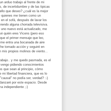
 arduo trabajo al frente de mi
s, de incertidumbre y de las tipicas
llo que deseo? ¿cuál es la mejor
de quienes me tienen como un
o en el sofá, después de lavar los
viendo alguna chorrada televisiva.
to uno nuevo está actualizado, me
 sé quién eres Vicens (pero eso
que el primer mensaje que leo,
y me entra una bocanada de aire
, he tomado acción y seguiré en
n mis propios molinos de viento...
trabajo.. y me quedo pasmada, es el
e vengo pidiendo conocimientos
s que sean al principio, cómo
 mi libertad financiera, que es lo
"causal" no podía ser, verdad? :-)
 danzaré por este espacio. Desde
ma independiente ;-)