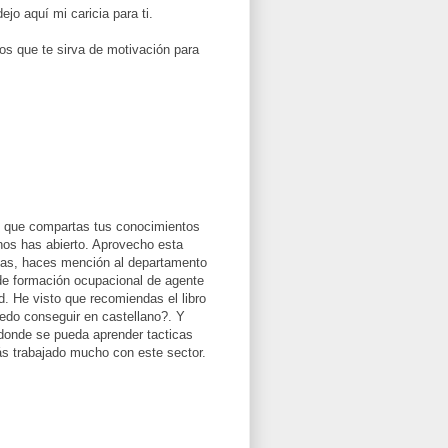
o aquí mi caricia para ti.
os que te sirva de motivación para
so que compartas tus conocimientos
nos has abierto. Aprovecho esta
entas, haces mención al departamento
de formación ocupacional de agente
. He visto que recomiendas el libro
uedo conseguir en castellano?. Y
 donde se pueda aprender tacticas
s trabajado mucho con este sector.