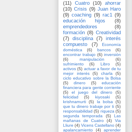
(11)
Cuatro
(10)
ahorrar
(10)
Crisis
(9)
Juan Haro
(9)
coaching
(9)
rac1
(9)
educación hijos
(8)
emprendedores
(8)
formación
(8)
Creatividad
(7)
disciplina
(7)
interés
compuesto
(7)
Economía
doméstica
(6)
bancos
(6)
encontrar trabajo
(6)
inversión
(6)
manipulación
(6)
sufrimiento
(6)
Libro
(5)
activos
(5)
actuar a favor de tu
mejor interés
(5)
charla
(5)
ciclo educativo sobre la Bolsa
(5)
dinero
(5)
educación
financiera para gente corriente
(5)
el juego del dinero
(5)
felicidad
(5)
kiyosaki
(5)
krishnamurti
(5)
la bolsa
(5)
que tu dinero trabaje por ti
(5)
responsabilidad
(5)
riqueza
(5)
segunda temporada
(5)
Las
mañanas de Cuatro
(4)
Via
Lliure
(4)
Vicens Castellano
(4)
apalancamiento
(4)
aprender