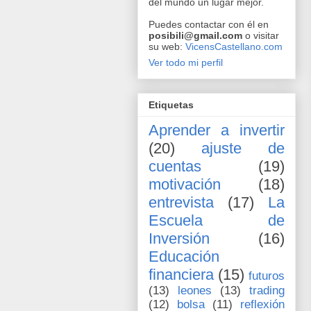
del mundo un lugar mejor.
Puedes contactar con él en
posibili@gmail.com
o visitar
su web:
VicensCastellano.com
Ver todo mi perfil
Etiquetas
Aprender a invertir
(20)
ajuste de
cuentas
(19)
motivación
(18)
entrevista
(17)
La
Escuela de
Inversión
(16)
Educación
financiera
(15)
futuros
(13)
leones
(13)
trading
(12)
bolsa
(11)
reflexión