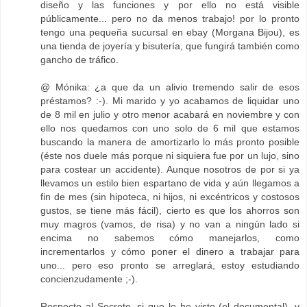
diseño y las funciones y por ello no está visible
públicamente... pero no da menos trabajo! por lo pronto
tengo una pequeña sucursal en ebay (Morgana Bijou), es
una tienda de joyería y bisutería, que fungirá también como
gancho de tráfico.
@ Mónika: ¿a que da un alivio tremendo salir de esos
préstamos? :-). Mi marido y yo acabamos de liquidar uno
de 8 mil en julio y otro menor acabará en noviembre y con
ello nos quedamos con uno solo de 6 mil que estamos
buscando la manera de amortizarlo lo más pronto posible
(éste nos duele más porque ni siquiera fue por un lujo, sino
para costear un accidente). Aunque nosotros de por si ya
llevamos un estilo bien espartano de vida y aún llegamos a
fin de mes (sin hipoteca, ni hijos, ni excéntricos y costosos
gustos, se tiene más fácil), cierto es que los ahorros son
muy magros (vamos, de risa) y no van a ningún lado si
encima no sabemos cómo manejarlos, como
incrementarlos y cómo poner el dinero a trabajar para
uno... pero eso pronto se arreglará, estoy estudiando
concienzudamente ;-).
Respecto al Secreto, si que lo he visto (el documental), y