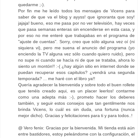
quedarme ;-).
Por fin me he leído todos los mensajes de Vicens para
saber de que va el blog y ayyss! que ignoranta que soy!
jajaja! bueno, eso me pasa por no ver televisión, hay veces
que pasa semanas enteras sin encenderse en esta casa, y
por eso no me enteré que trabajabas en el programa de
"ajuste de cuentas". Sorry, creo que sólo alguna vez oí (ni
siquiera vi), pero me suena el anuncio del programa (yo
enciendo la TV alguna vez sólo cuando quiero ruido), pero
no supe ni cuando se hacía ni de que se trataba, ahora lo
siento un montón!! :-( ¿hay algún sitio en internet donde se
puedan recuperar esos capitulos? ¿vendrá una segunda
temporada? ... me haré con el libro ya!!
Quería agradecer la bienvenida y sobre todo el buen rollete
que tenéis creado aqui, es un placer leerlos! contarme
como una adepta más :-), prometo hacer los deberes
también, y seguir estos consejos que tan gentilmente nos
brinda Vicens, lo cuál es sin duda, una fortuna (nunca
mejor dicho). Gracias y felicitaciones para ti y para todos..!
@ Vero fenix: Gracias por la bienvenida. Mi tienda está aún
entre bastidores, estoy peleándome con la configuración, el