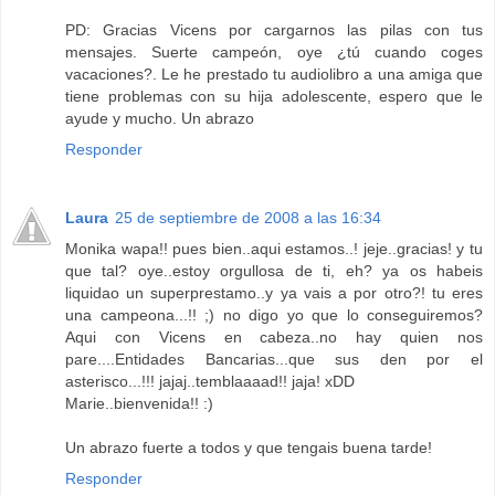
PD: Gracias Vicens por cargarnos las pilas con tus
mensajes. Suerte campeón, oye ¿tú cuando coges
vacaciones?. Le he prestado tu audiolibro a una amiga que
tiene problemas con su hija adolescente, espero que le
ayude y mucho. Un abrazo
Responder
Laura
25 de septiembre de 2008 a las 16:34
Monika wapa!! pues bien..aqui estamos..! jeje..gracias! y tu
que tal? oye..estoy orgullosa de ti, eh? ya os habeis
liquidao un superprestamo..y ya vais a por otro?! tu eres
una campeona...!! ;) no digo yo que lo conseguiremos?
Aqui con Vicens en cabeza..no hay quien nos
pare....Entidades Bancarias...que sus den por el
asterisco...!!! jajaj..temblaaaad!! jaja! xDD
Marie..bienvenida!! :)
Un abrazo fuerte a todos y que tengais buena tarde!
Responder