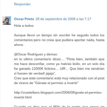
Responder
Oscar Prieto
28 de septiembre de 2008 a las 7:17
Hola a todos:
Aunque llevoi un tiempo sin escribir he seguido todos los
comentarios pero no creia que pudiera aportar nada, hasta
ahora.
@Oscar Rodriguez y demas:
en tu ultimo comentario dices.... "Pinta bien, también que
me hace desconfiar, como ya habrás leído, en un solo día
he ganado 12000€ ficticios… Ufff… Que bien me vendrían
si fuesen de verdad! jajaja",
Creo que este comentario está muy relacionado con el post
de vicens de "Gánate el permiso a invertir"
http://vcastellano.blogspot.com/2008/08/gnate-el-permiso-
invertir.html
Cuando se dice que el 95% de la gente que opera en