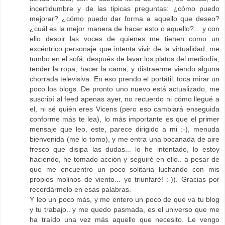
incertidumbre y de las tipicas preguntas: ¿cómo puedo
mejorar? ¿cómo puedo dar forma a aquello que deseo?
¿cuál es la mejor manera de hacer esto o aquello?... y con
ello desoir las voces de quienes me tienen como un
excéntrico personaje que intenta vivir de la virtualidad, me
tumbo en el sofá, después de lavar los platos del mediodía,
tender la ropa, hacer la cama, y distraerme viendo alguna
chorrada televisiva. En eso prendo el portátil, toca mirar un
poco los blogs. De pronto uno nuevo está actualizado, me
suscribí al feed apenas ayer, no recuerdo ni cómo llegué a
el, ni sé quién eres Vicens (pero eso cambiará enseguida
conforme más te lea), lo más importante es que el primer
mensaje que leo, este, parece dirigido a mi :-), menuda
bienvenida (me lo tomo), y me entra una bocanada de aire
fresco que disipa las dudas... lo he intentado, lo estoy
haciendo, he tomado acción y seguiré en ello.. a pesar de
que me encuentro un poco solitaria luchando con mis
propios molinos de viento... yo triunfaré! :-)). Gracias por
recordármelo en esas palabras.
Y leo un poco más, y me entero un poco de que va tu blog
y tu trabajo.. y me quedo pasmada, es el universo que me
ha traído una vez más aquello que necesito. Le vengo