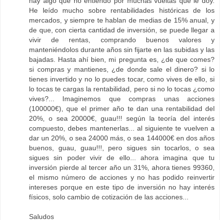
hay algo que no entiendo por muchas vueltas que le doy.
He leído mucho sobre rentabilidades históricas de los
mercados, y siempre te hablan de medias de 15% anual, y
de que, con cierta cantidad de inversión, se puede llegar a
vivir de rentas, comprando buenos valores y
manteniéndolos durante años sin fijarte en las subidas y las
bajadas. Hasta ahí bien, mi pregunta es, ¿de que comes?
si compras y mantienes, ¿de donde sale el dinero? si lo
tienes invertido y no lo puedes tocar, como vives de ello, si
lo tocas te cargas la rentabilidad, pero si no lo tocas ¿como
vives?... Imaginemos que compras unas acciones
(100000€), que el primer año te dan una rentabilidad del
20%, o sea 20000€, guau!!! según la teoría del interés
compuesto, debes mantenerlas... al siguiente te vuelven a
dar un 20%, o sea 24000 más, o sea 144000€ en dos años
buenos, guau, guau!!!, pero sigues sin tocarlos, o sea
sigues sin poder vivir de ello... ahora imagina que tu
inversión pierde al tercer año un 31%, ahora tienes 99360,
el mismo número de acciones y no has podido reinvertir
intereses porque en este tipo de inversión no hay interés
físicos, solo cambio de cotización de las acciones...
Saludos