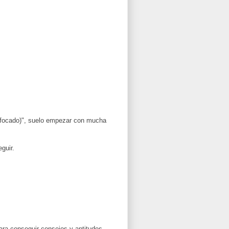
nfocado)", suelo empezar con mucha
guir.
ara conseguir consejos y aptitudes