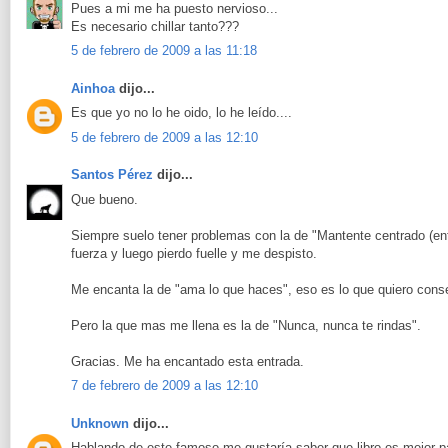
Pues a mi me ha puesto nervioso...
Es necesario chillar tanto???
5 de febrero de 2009 a las 11:18
Ainhoa
dijo...
Es que yo no lo he oido, lo he leído....
5 de febrero de 2009 a las 12:10
Santos Pérez
dijo...
Que bueno.
Siempre suelo tener problemas con la de "Mantente centrado (e
fuerza y luego pierdo fuelle y me despisto.
Me encanta la de "ama lo que haces", eso es lo que quiero conse
Pero la que mas me llena es la de "Nunca, nunca te rindas".
Gracias. Me ha encantado esta entrada.
7 de febrero de 2009 a las 12:10
Unknown
dijo...
Hablando de este famoso me gustaría saber que libro es mejor p