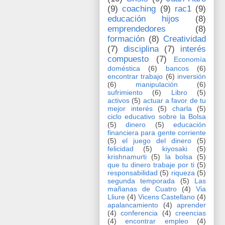
(9)
coaching
(9)
rac1
(9)
educación hijos
(8)
emprendedores
(8)
formación
(8)
Creatividad
(7)
disciplina
(7)
interés
compuesto
(7)
Economía
doméstica
(6)
bancos
(6)
encontrar trabajo
(6)
inversión
(6)
manipulación
(6)
sufrimiento
(6)
Libro
(5)
activos
(5)
actuar a favor de tu
mejor interés
(5)
charla
(5)
ciclo educativo sobre la Bolsa
(5)
dinero
(5)
educación
financiera para gente corriente
(5)
el juego del dinero
(5)
felicidad
(5)
kiyosaki
(5)
krishnamurti
(5)
la bolsa
(5)
que tu dinero trabaje por ti
(5)
responsabilidad
(5)
riqueza
(5)
segunda temporada
(5)
Las
mañanas de Cuatro
(4)
Via
Lliure
(4)
Vicens Castellano
(4)
apalancamiento
(4)
aprender
(4)
conferencia
(4)
creencias
(4)
encontrar empleo
(4)