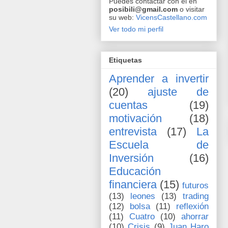
Puedes contactar con él en
posibili@gmail.com
o visitar
su web:
VicensCastellano.com
Ver todo mi perfil
Etiquetas
Aprender a invertir
(20)
ajuste de
cuentas
(19)
motivación
(18)
entrevista
(17)
La
Escuela de
Inversión
(16)
Educación
financiera
(15)
futuros
(13)
leones
(13)
trading
(12)
bolsa
(11)
reflexión
(11)
Cuatro
(10)
ahorrar
(10)
Crisis
(9)
Juan Haro