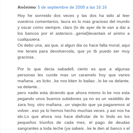
Anónimo
5 de septiembre de 2008 a las 16:16
Hoy he sonreido dos veces y las dos ha sido al leer
vuestros comentarios, laura es lo mas gracioso del mundo
y oscar como siempre, claro (lo de ayer de le van a dar a
los bancos por el asterisco...genial)levantais el animo a
cualquuiera.
Os debo una, asi que, si algun dia os hace falta moral, aqui
me teneis para devolverosla, que yo tb puedo ser muy
graciosa..
Por lo que decia sabadell, cierto es que a algunas
personas les cunde mas un caramelo hoy que varios
mañana...es licito...ke nos kiten lo bailao...lo ke va delante,
va delante...
pero nadie esta diciendo que ahora mismo lo ke nos esta
pegando unos buenos subidones ya no es un vestidito de
zara hoy, otro mañana...un viajecito que ya pagaremos al
volver...eso ya lo hemos hecho muchas veces..y asi nos ha
ido.Lo que ahora nos hace disfrutar de lo lindo es los
pequeños triunfos de cada mes, el pago de deudas
sangrantes a toda leche (ya sabeis...ke le den al banco x el