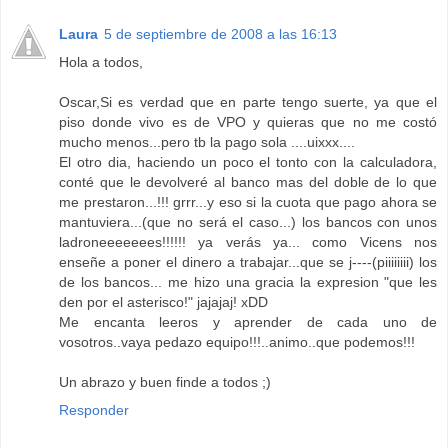
Laura
5 de septiembre de 2008 a las 16:13
Hola a todos,
Oscar,Si es verdad que en parte tengo suerte, ya que el
piso donde vivo es de VPO y quieras que no me costó
mucho menos...pero tb la pago sola ....uixxx....
El otro dia, haciendo un poco el tonto con la calculadora,
conté que le devolveré al banco mas del doble de lo que
me prestaron...!!! grrr...y eso si la cuota que pago ahora se
mantuviera...(que no será el caso...) los bancos con unos
ladroneeeeeees!!!!!! ya verás ya... como Vicens nos
enseñe a poner el dinero a trabajar...que se j----(piiiiiiii) los
de los bancos... me hizo una gracia la expresion "que les
den por el asterisco!" jajajaj! xDD
Me encanta leeros y aprender de cada uno de
vosotros..vaya pedazo equipo!!!..animo..que podemos!!!
Un abrazo y buen finde a todos ;)
Responder