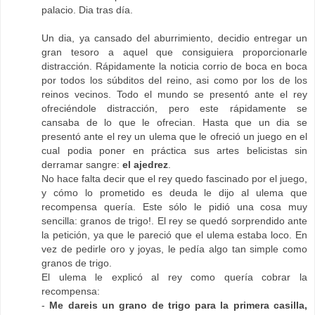
palacio. Dia tras día.
Un dia, ya cansado del aburrimiento, decidio entregar un
gran tesoro a aquel que consiguiera proporcionarle
distracción. Rápidamente la noticia corrio de boca en boca
por todos los súbditos del reino, asi como por los de los
reinos vecinos. Todo el mundo se presentó ante el rey
ofreciéndole distracción, pero este rápidamente se
cansaba de lo que le ofrecian. Hasta que un dia se
presentó ante el rey un ulema que le ofreció un juego en el
cual podia poner en práctica sus artes belicistas sin
derramar sangre:
el ajedrez
.
No hace falta decir que el rey quedo fascinado por el juego,
y cómo lo prometido es deuda le dijo al ulema que
recompensa quería. Este sólo le pidió una cosa muy
sencilla: granos de trigo!. El rey se quedó sorprendido ante
la petición, ya que le pareció que el ulema estaba loco. En
vez de pedirle oro y joyas, le pedía algo tan simple como
granos de trigo.
El ulema le explicó al rey como quería cobrar la
recompensa:
-
Me dareis un grano de trigo para la primera casilla,