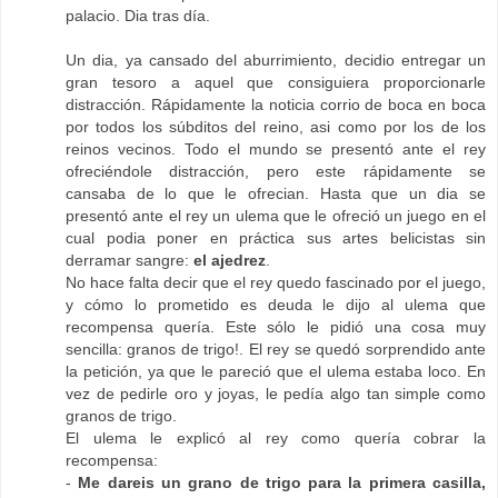
palacio. Dia tras día.
Un dia, ya cansado del aburrimiento, decidio entregar un
gran tesoro a aquel que consiguiera proporcionarle
distracción. Rápidamente la noticia corrio de boca en boca
por todos los súbditos del reino, asi como por los de los
reinos vecinos. Todo el mundo se presentó ante el rey
ofreciéndole distracción, pero este rápidamente se
cansaba de lo que le ofrecian. Hasta que un dia se
presentó ante el rey un ulema que le ofreció un juego en el
cual podia poner en práctica sus artes belicistas sin
derramar sangre:
el ajedrez
.
No hace falta decir que el rey quedo fascinado por el juego,
y cómo lo prometido es deuda le dijo al ulema que
recompensa quería. Este sólo le pidió una cosa muy
sencilla: granos de trigo!. El rey se quedó sorprendido ante
la petición, ya que le pareció que el ulema estaba loco. En
vez de pedirle oro y joyas, le pedía algo tan simple como
granos de trigo.
El ulema le explicó al rey como quería cobrar la
recompensa:
-
Me dareis un grano de trigo para la primera casilla,