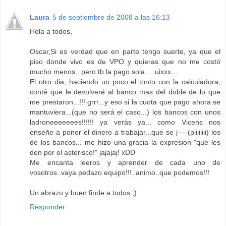
Laura
5 de septiembre de 2008 a las 16:13
Hola a todos,
Oscar,Si es verdad que en parte tengo suerte, ya que el
piso donde vivo es de VPO y quieras que no me costó
mucho menos...pero tb la pago sola ....uixxx....
El otro dia, haciendo un poco el tonto con la calculadora,
conté que le devolveré al banco mas del doble de lo que
me prestaron...!!! grrr...y eso si la cuota que pago ahora se
mantuviera...(que no será el caso...) los bancos con unos
ladroneeeeeees!!!!!! ya verás ya... como Vicens nos
enseñe a poner el dinero a trabajar...que se j----(piiiiiiii) los
de los bancos... me hizo una gracia la expresion "que les
den por el asterisco!" jajajaj! xDD
Me encanta leeros y aprender de cada uno de
vosotros..vaya pedazo equipo!!!..animo..que podemos!!!
Un abrazo y buen finde a todos ;)
Responder