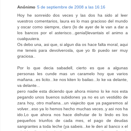
Anónimo
5 de septiembre de 2008 a las 16:16
Hoy he sonreido dos veces y las dos ha sido al leer
vuestros comentarios, laura es lo mas gracioso del mundo
y oscar como siempre, claro (lo de ayer de le van a dar a
los bancos por el asterisco...genial)levantais el animo a
cualquuiera.
Os debo una, asi que, si algun dia os hace falta moral, aqui
me teneis para devolverosla, que yo tb puedo ser muy
graciosa..
Por lo que decia sabadell, cierto es que a algunas
personas les cunde mas un caramelo hoy que varios
mañana...es licito...ke nos kiten lo bailao...lo ke va delante,
va delante...
pero nadie esta diciendo que ahora mismo lo ke nos esta
pegando unos buenos subidones ya no es un vestidito de
zara hoy, otro mañana...un viajecito que ya pagaremos al
volver...eso ya lo hemos hecho muchas veces..y asi nos ha
ido.Lo que ahora nos hace disfrutar de lo lindo es los
pequeños triunfos de cada mes, el pago de deudas
sangrantes a toda leche (ya sabeis...ke le den al banco x el