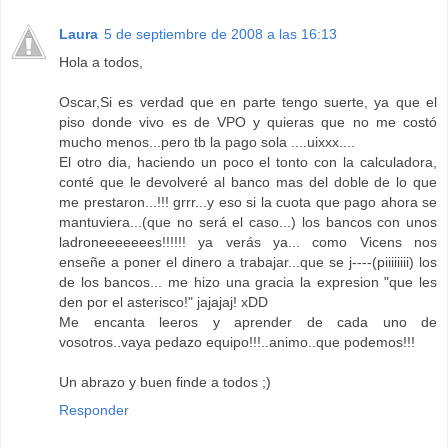
Laura
5 de septiembre de 2008 a las 16:13
Hola a todos,
Oscar,Si es verdad que en parte tengo suerte, ya que el
piso donde vivo es de VPO y quieras que no me costó
mucho menos...pero tb la pago sola ....uixxx....
El otro dia, haciendo un poco el tonto con la calculadora,
conté que le devolveré al banco mas del doble de lo que
me prestaron...!!! grrr...y eso si la cuota que pago ahora se
mantuviera...(que no será el caso...) los bancos con unos
ladroneeeeeees!!!!!! ya verás ya... como Vicens nos
enseñe a poner el dinero a trabajar...que se j----(piiiiiiii) los
de los bancos... me hizo una gracia la expresion "que les
den por el asterisco!" jajajaj! xDD
Me encanta leeros y aprender de cada uno de
vosotros..vaya pedazo equipo!!!..animo..que podemos!!!
Un abrazo y buen finde a todos ;)
Responder