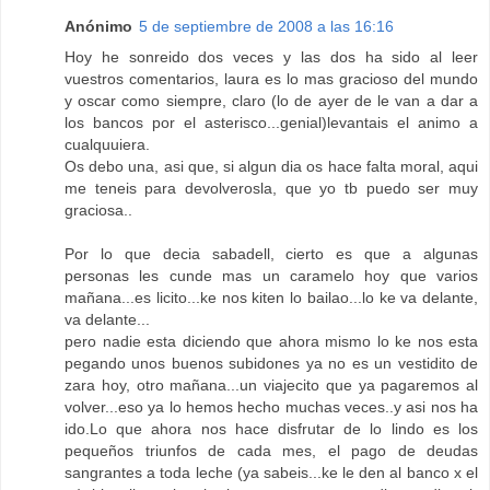
Anónimo
5 de septiembre de 2008 a las 16:16
Hoy he sonreido dos veces y las dos ha sido al leer
vuestros comentarios, laura es lo mas gracioso del mundo
y oscar como siempre, claro (lo de ayer de le van a dar a
los bancos por el asterisco...genial)levantais el animo a
cualquuiera.
Os debo una, asi que, si algun dia os hace falta moral, aqui
me teneis para devolverosla, que yo tb puedo ser muy
graciosa..
Por lo que decia sabadell, cierto es que a algunas
personas les cunde mas un caramelo hoy que varios
mañana...es licito...ke nos kiten lo bailao...lo ke va delante,
va delante...
pero nadie esta diciendo que ahora mismo lo ke nos esta
pegando unos buenos subidones ya no es un vestidito de
zara hoy, otro mañana...un viajecito que ya pagaremos al
volver...eso ya lo hemos hecho muchas veces..y asi nos ha
ido.Lo que ahora nos hace disfrutar de lo lindo es los
pequeños triunfos de cada mes, el pago de deudas
sangrantes a toda leche (ya sabeis...ke le den al banco x el