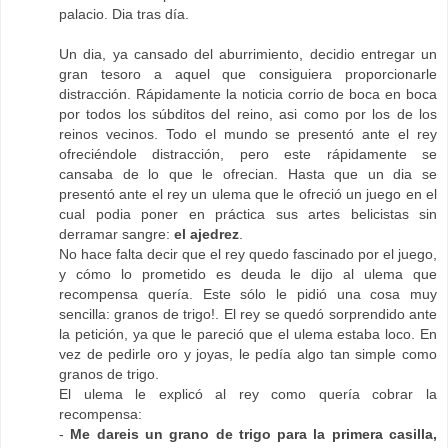
palacio. Dia tras día.
Un dia, ya cansado del aburrimiento, decidio entregar un
gran tesoro a aquel que consiguiera proporcionarle
distracción. Rápidamente la noticia corrio de boca en boca
por todos los súbditos del reino, asi como por los de los
reinos vecinos. Todo el mundo se presentó ante el rey
ofreciéndole distracción, pero este rápidamente se
cansaba de lo que le ofrecian. Hasta que un dia se
presentó ante el rey un ulema que le ofreció un juego en el
cual podia poner en práctica sus artes belicistas sin
derramar sangre:
el ajedrez
.
No hace falta decir que el rey quedo fascinado por el juego,
y cómo lo prometido es deuda le dijo al ulema que
recompensa quería. Este sólo le pidió una cosa muy
sencilla: granos de trigo!. El rey se quedó sorprendido ante
la petición, ya que le pareció que el ulema estaba loco. En
vez de pedirle oro y joyas, le pedía algo tan simple como
granos de trigo.
El ulema le explicó al rey como quería cobrar la
recompensa:
-
Me dareis un grano de trigo para la primera casilla,