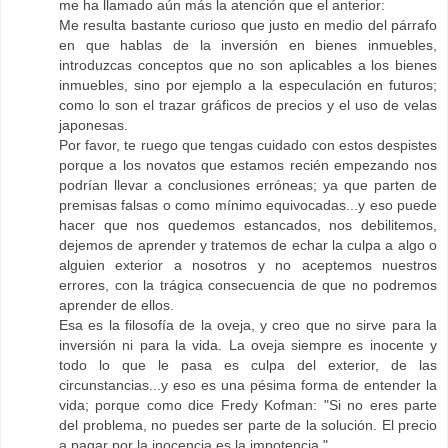
me ha llamado aún más la atención que el anterior:
Me resulta bastante curioso que justo en medio del párrafo
en que hablas de la inversión en bienes inmuebles,
introduzcas conceptos que no son aplicables a los bienes
inmuebles, sino por ejemplo a la especulación en futuros;
como lo son el trazar gráficos de precios y el uso de velas
japonesas.
Por favor, te ruego que tengas cuidado con estos despistes
porque a los novatos que estamos recién empezando nos
podrían llevar a conclusiones erróneas; ya que parten de
premisas falsas o como mínimo equivocadas...y eso puede
hacer que nos quedemos estancados, nos debilitemos,
dejemos de aprender y tratemos de echar la culpa a algo o
alguien exterior a nosotros y no aceptemos nuestros
errores, con la trágica consecuencia de que no podremos
aprender de ellos.
Esa es la filosofía de la oveja, y creo que no sirve para la
inversión ni para la vida. La oveja siempre es inocente y
todo lo que le pasa es culpa del exterior, de las
circunstancias...y eso es una pésima forma de entender la
vida; porque como dice Fredy Kofman: "Si no eres parte
del problema, no puedes ser parte de la solución. El precio
a pagar por la inocencia es la impotencia."