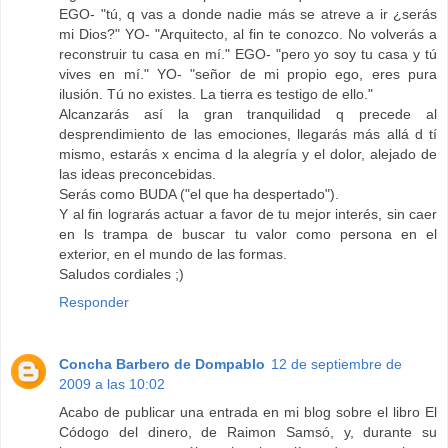
EGO- "tú, q vas a donde nadie más se atreve a ir ¿serás
mi Dios?" YO- "Arquitecto, al fin te conozco. No volverás a
reconstruir tu casa en mí." EGO- "pero yo soy tu casa y tú
vives en mí." YO- "señor de mi propio ego, eres pura
ilusión. Tú no existes. La tierra es testigo de ello."
Alcanzarás así la gran tranquilidad q precede al
desprendimiento de las emociones, llegarás más allá d tí
mismo, estarás x encima d la alegría y el dolor, alejado de
las ideas preconcebidas.
Serás como BUDA ("el que ha despertado").
Y al fin lograrás actuar a favor de tu mejor interés, sin caer
en ls trampa de buscar tu valor como persona en el
exterior, en el mundo de las formas.
Saludos cordiales ;)
Responder
Concha Barbero de Dompablo
12 de septiembre de
2009 a las 10:02
Acabo de publicar una entrada en mi blog sobre el libro El
Códogo del dinero, de Raimon Samsó, y, durante su