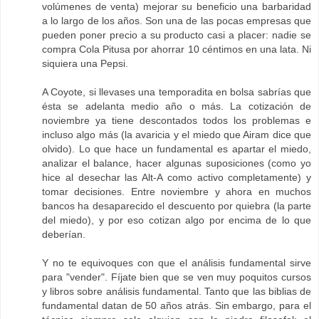
volúmenes de venta) mejorar su beneficio una barbaridad
a lo largo de los años. Son una de las pocas empresas que
pueden poner precio a su producto casi a placer: nadie se
compra Cola Pitusa por ahorrar 10 céntimos en una lata. Ni
siquiera una Pepsi.
A Coyote, si llevases una temporadita en bolsa sabrías que
ésta se adelanta medio año o más. La cotización de
noviembre ya tiene descontados todos los problemas e
incluso algo más (la avaricia y el miedo que Airam dice que
olvido). Lo que hace un fundamental es apartar el miedo,
analizar el balance, hacer algunas suposiciones (como yo
hice al desechar las Alt-A como activo completamente) y
tomar decisiones. Entre noviembre y ahora en muchos
bancos ha desaparecido el descuento por quiebra (la parte
del miedo), y por eso cotizan algo por encima de lo que
deberían.
Y no te equivoques con que el análisis fundamental sirve
para "vender". Fíjate bien que se ven muy poquitos cursos
y libros sobre análisis fundamental. Tanto que las biblias de
fundamental datan de 50 años atrás. Sin embargo, para el