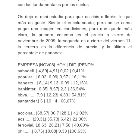
con los fundamentales por los suelos...
Os dejo el mini-estudio para que os riáis o lloréis, lo que
más os guste. Siento el encolumnado, pero no se como
pegar una imagen en condiciones, para que quede más
claro, la primera columna es el precio a cierre de
noviembre de 2009, la segunda es a cierre del viernes 11,
la tercera es la diferencia de precio, y la última el
porcentaje de ganancia.
EMPRESA |NOV08| HOY | DIF. |RENT%
sabadell..| 4,89| 4,91| 0,02 | 0,41%
popular.. | 6,02| 6,99| 0,97 | 16,11%
banesto.. | 8,14| 9,13| 0,99 | 12,16%
bankinter.| 6,35| 8,67| 2,3 | 36,54%
bbva......| 7,9 | 12,23| 4,33 | 54,81%
santander.| 6 | 10 | 4 | 66,67%
acciona.. |68,57| 96,7 |28,1 | 41,02%
acs...... |29,31| 35,73| 6,42 | 21,90%
ferrovial.|18,63| 26,21| 7,58 | 40,69%
ohl...... | 8,75| 18,08| 9,33 |106,63%