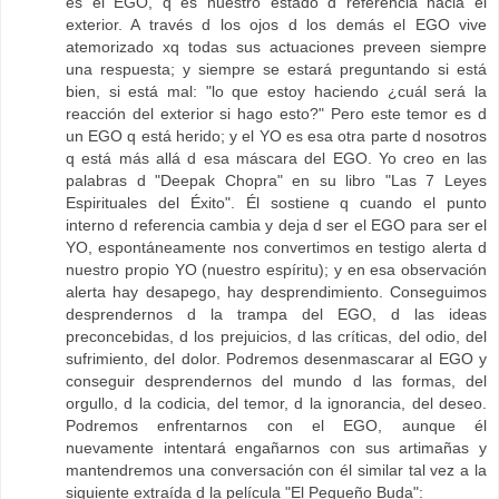
es el EGO, q es nuestro estado d referencia hacia el
exterior. A través d los ojos d los demás el EGO vive
atemorizado xq todas sus actuaciones preveen siempre
una respuesta; y siempre se estará preguntando si está
bien, si está mal: "lo que estoy haciendo ¿cuál será la
reacción del exterior si hago esto?" Pero este temor es d
un EGO q está herido; y el YO es esa otra parte d nosotros
q está más allá d esa máscara del EGO. Yo creo en las
palabras d "Deepak Chopra" en su libro "Las 7 Leyes
Espirituales del Éxito". Él sostiene q cuando el punto
interno d referencia cambia y deja d ser el EGO para ser el
YO, espontáneamente nos convertimos en testigo alerta d
nuestro propio YO (nuestro espíritu); y en esa observación
alerta hay desapego, hay desprendimiento. Conseguimos
desprendernos d la trampa del EGO, d las ideas
preconcebidas, d los prejuicios, d las críticas, del odio, del
sufrimiento, del dolor. Podremos desenmascarar al EGO y
conseguir desprendernos del mundo d las formas, del
orgullo, d la codicia, del temor, d la ignorancia, del deseo.
Podremos enfrentarnos con el EGO, aunque él
nuevamente intentará engañarnos con sus artimañas y
mantendremos una conversación con él similar tal vez a la
siguiente extraída d la película "El Pequeño Buda":