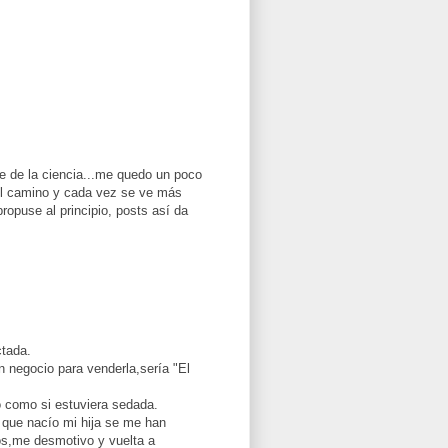
re de la ciencia...me quedo un poco
el camino y cada vez se ve más
opuse al principio, posts así da
ctada.
n negocio para venderla,sería "El
 como si estuviera sedada.
ue nacío mi hija se me han
os,me desmotivo y vuelta a