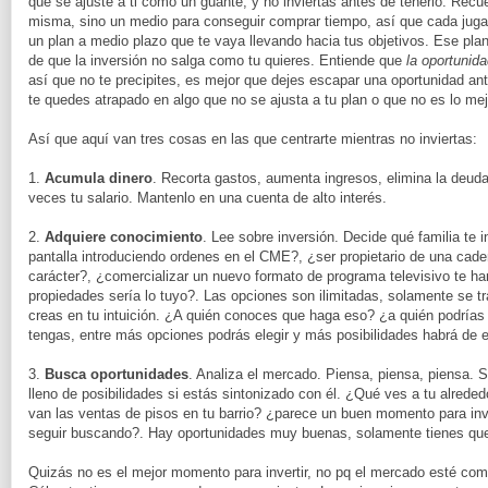
que se ajuste a ti como un guante, y no inviertas antes de tenerlo. Recue
misma, sino un medio para conseguir comprar tiempo, así que cada juga
un plan a medio plazo que te vaya llevando hacia tus objetivos. Ese plan
de que la inversión no salga como tu quieres. Entiende que
la oportunid
así que no te precipites, es mejor que dejes escapar una oportunidad an
te quedes atrapado en algo que no se ajusta a tu plan o que no es lo mej
Así que aquí van tres cosas en las que centrarte mientras no inviertas:
1.
Acumula dinero
. Recorta gastos, aumenta ingresos, elimina la deuda
veces tu salario. Mantenlo en una cuenta de alto interés.
2.
Adquiere conocimiento
. Lee sobre inversión. Decide qué familia te 
pantalla introduciendo ordenes en el CME?, ¿ser propietario de una cade
carácter?, ¿comercializar un nuevo formato de programa televisivo te harí
propiedades sería lo tuyo?. Las opciones son ilimitadas, solamente se t
creas en tu intuición. ¿A quién conoces que haga eso? ¿a quién podrías
tengas, entre más opciones podrás elegir y más posibilidades habrá de es
3.
Busca oportunidades
. Analiza el mercado. Piensa, piensa, piensa. 
lleno de posibilidades si estás sintonizado con él. ¿Qué ves a tu alreded
van las ventas de pisos en tu barrio? ¿parece un buen momento para inve
seguir buscando?. Hay oportunidades muy buenas, solamente tienes que 
Quizás no es el mejor momento para invertir, no pq el mercado esté com