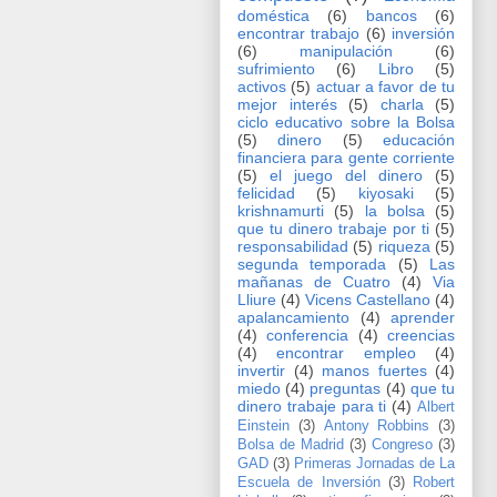
doméstica
(6)
bancos
(6)
encontrar trabajo
(6)
inversión
(6)
manipulación
(6)
sufrimiento
(6)
Libro
(5)
activos
(5)
actuar a favor de tu
mejor interés
(5)
charla
(5)
ciclo educativo sobre la Bolsa
(5)
dinero
(5)
educación
financiera para gente corriente
(5)
el juego del dinero
(5)
felicidad
(5)
kiyosaki
(5)
krishnamurti
(5)
la bolsa
(5)
que tu dinero trabaje por ti
(5)
responsabilidad
(5)
riqueza
(5)
segunda temporada
(5)
Las
mañanas de Cuatro
(4)
Via
Lliure
(4)
Vicens Castellano
(4)
apalancamiento
(4)
aprender
(4)
conferencia
(4)
creencias
(4)
encontrar empleo
(4)
invertir
(4)
manos fuertes
(4)
miedo
(4)
preguntas
(4)
que tu
dinero trabaje para ti
(4)
Albert
Einstein
(3)
Antony Robbins
(3)
Bolsa de Madrid
(3)
Congreso
(3)
GAD
(3)
Primeras Jornadas de La
Escuela de Inversión
(3)
Robert