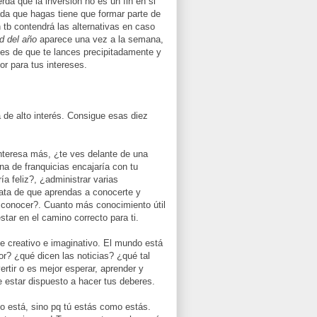
rda que la inversión no es un fin en si
da que hagas tiene que formar parte de
 tb contendrá las alternativas en caso
ad del año
aparece una vez a la semana,
tes de que te lances precipitadamente y
or para tus intereses.
 de alto interés. Consigue esas diez
interesa más, ¿te ves delante de una
na de franquicias encajaría con tu
a feliz?, ¿administrar varias
rata de que aprendas a conocerte y
 conocer?. Cuanto más conocimiento útil
tar en el camino correcto para ti.
Se creativo e imaginativo. El mundo está
or? ¿qué dicen las noticias? ¿qué tal
rtir o es mejor esperar, aprender y
estar dispuesto a hacer tus deberes.
o está, sino pq tú estás como estás.