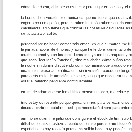
cómo dice óscar, el impreso es mejor para jugar en familia y el e-
lo bueno de la versión electrónica es que no tienes que estar calc
coger o no una opción, pero es mitad intuición-mitad sentido com
calculadora, sólo tienes que colocar las cosas ya calculadas en l
se actualiza el solito.
perdonad por no haber contestado antes, es que el martes me fui 
la jornada laboral de 4 horas, y aunque he leído el comentario 
mucho internet y con los otros libros que ya me he zampado y ap
que sean "locuras" y "sueños", sino realidades cómo puños total
la noche sin dormir discutiendo conmigo misma qué producto el
una miniempresa automática er... sin inversión, porque no tengo 
para atrás es lo de atención al cliente, tengo que encontrar una
estar al teléfono pendiente continuamente)
en fin, dejadme que me lea el libro, piense un poco, me relaje y.
(me estoy estresando porque queda un mes para los exámenes d
deuda a partir de octubre... así que necesitaré dinero para en
am, no se quién me pidió que consiguiera el ebook de tim, sólo lo
difícil de localizar, estuve a punto de bajarlo pero se me bloqueó 
español no lo hay todavía porque ha salido hace muy poco(el ing