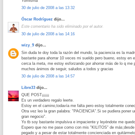
Yomisma
30 de julio de 2008 a las 13:32
Óscar Rodríguez
dijo...
Este comentario ha sido eliminado por el autor.
30 de julio de 2008 a las 14:16
wizy_9
dijo...
Sin duda te doy toda la razón del mundo, la paciencia es la mad
bastante para ahorrar 10 veces mi sueldo pero bueno, estoy en 
cerca la meta, me estoy esforzando por ahorrar más de lo q me pr
muchos ánimos de seguir, saludos a todos y gracias
30 de julio de 2008 a las 14:57
Libre33
dijo...
QUE POST¡¡¡¡¡¡
Es un verdadero regalo leerte.
Estoy en el camino,todavía me falta pero estoy totalmente cone
Otra vez leo la gran palabra: "PACIENCIA".Si se pudiera poner u
gran negocio".
Yo tb soy bastante impulsiva e impaciente y leyéndote me quedo
Espero que no me pase como con mis "KILITOS" de más;desde q
pegado y a pesar de estar totalmente concienciada en quitármel