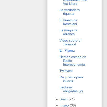
Vía Lliure
La verdadera
riqueza
El huevo de
Kostolani
La máquina
arranca
Video sobre el
Twinvest
En Pijama
Hemos estado en
Radio
Intereconomía
Twinvest
Requisitos para
invertir
Lecturas
obligadas (2)
►
junio
(24)
►
mayo
(38)