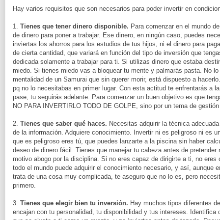
Hay varios requisitos que son necesarios para poder invertir en condicio
1.
Tienes que tener dinero disponible.
Para comenzar en el mundo de l
de dinero para poner a trabajar. Ese dinero, en ningún caso, puedes nec
inviertas los ahorros para los estudios de tus hijos, ni el dinero para pa
de cierta cantidad, que variará en función del tipo de inversión que teng
dedicada solamente a trabajar para ti. Si utilizas dinero que estaba desti
miedo. Si tienes miedo vas a bloquear tu mente y palmarás pasta. No lo 
mentalidad de un Samurai que sin querer morir, está dispuesto a hacerlo.
pq no lo necesitabas en primer lugar. Con esta actitud te enfrentarás a l
pase, tu seguirás adelante. Para comenzar un buen objetivo es que ten
NO PARA INVERTIRLO TODO DE GOLPE, sino por un tema de gestión d
2.
Tienes que saber qué haces.
Necesitas adquirir la técnica adecuada 
de la información. Adquiere conocimiento. Invertir ni es peligroso ni es u
que es peligroso eres tú, que puedes lanzarte a la piscina sin haber calcu
deseo de dinero fácil. Tienes que manejar tu cabeza antes de pretender 
motivo abogo por la disciplina. Si no eres capaz de dirigirte a ti, no ere
todo el mundo puede adquirir el conocimiento necesario, y así, aunque
trata de una cosa muy complicada, te aseguro que no lo es, pero necesit
primero.
3.
Tienes que elegir bien tu inversión.
Hay muchos tipos diferentes de
encajan con tu personalidad, tu disponibilidad y tus intereses. Identifica