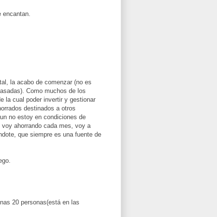
e encantan.
tal, la acabo de comenzar (no es
s pasadas). Como muchos de los
e la cual poder invertir y gestionar
horrados destinados a otros
aun no estoy en condiciones de
as voy ahorrando cada mes, voy a
ndote, que siempre es una fuente de
ego.
unas 20 personas(está en las