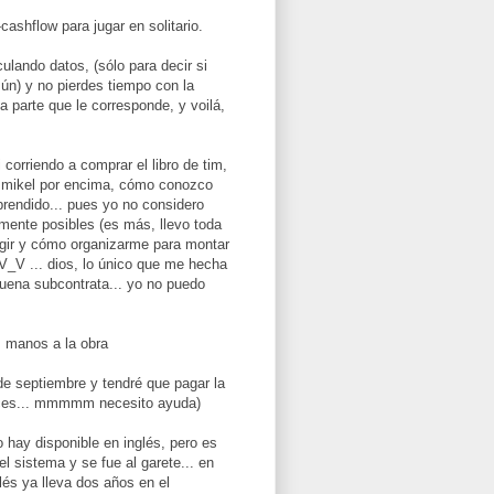
cashflow para jugar en solitario.
ulando datos, (sólo para decir si
ún) y no pierdes tiempo con la
a parte que le corresponde, y voilá,
corriendo a comprar el libro de tim,
de mikel por encima, cómo conozco
rendido... pues yo no considero
mente posibles (es más, llevo toda
egir y cómo organizarme para montar
V_V ... dios, lo único que me hecha
 buena subcontrata... yo no puedo
.. manos a la obra
e septiembre y tendré que pagar la
tonces... mmmmm necesito ayuda)
 hay disponible en inglés, pero es
el sistema y se fue al garete... en
lés ya lleva dos años en el