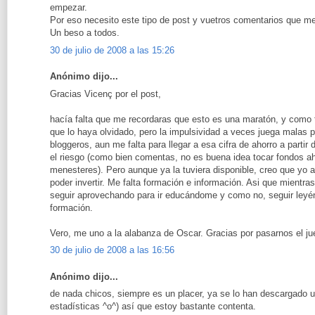
empezar.
Por eso necesito este tipo de post y vuetros comentarios que m
Un beso a todos.
30 de julio de 2008 a las 15:26
Anónimo dijo...
Gracias Vicenç por el post,
hacía falta que me recordaras que esto es una maratón, y como 
que lo haya olvidado, pero la impulsividad a veces juega mala
bloggeros, aun me falta para llegar a esa cifra de ahorro a partir d
el riesgo (como bien comentas, no es buena idea tocar fondos a
menesteres). Pero aunque ya la tuviera disponible, creo que yo 
poder invertir. Me falta formación e información. Asi que mientr
seguir aprovechando para ir educándome y como no, seguir leyé
formación.
Vero, me uno a la alabanza de Oscar. Gracias por pasarnos el ju
30 de julio de 2008 a las 16:56
Anónimo dijo...
de nada chicos, siempre es un placer, ya se lo han descargado 
estadísticas ^o^) así que estoy bastante contenta.