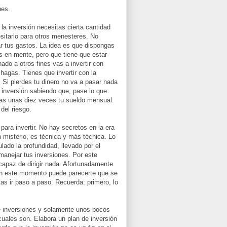
nes.
a inversión necesitas cierta cantidad
esitarlo para otros menesteres. No
gar tus gastos. La idea es que dispongas
as en mente, pero que tiene que estar
nado a otros fines vas a invertir con
hagas. Tienes que invertir con la
 Si pierdes tu dinero no va a pasar nada
a inversión sabiendo que, pase lo que
gas unas diez veces tu sueldo mensual.
el riesgo.
para invertir. No hay secretos en la era
n misterio, es técnica y más técnica. Lo
lado la profundidad, llevado por el
manejar tus inversiones. Por este
s capaz de dirigir nada. Afortunadamente
 en este momento puede parecerte que se
as ir paso a paso. Recuerda: primero, lo
 inversiones y solamente unos pocos
 cuales son. Elabora un plan de inversión