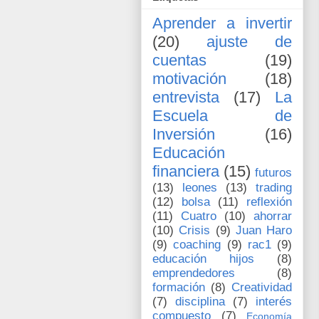
Aprender a invertir
(20)
ajuste de
cuentas
(19)
motivación
(18)
entrevista
(17)
La
Escuela de
Inversión
(16)
Educación
financiera
(15)
futuros
(13)
leones
(13)
trading
(12)
bolsa
(11)
reflexión
(11)
Cuatro
(10)
ahorrar
(10)
Crisis
(9)
Juan Haro
(9)
coaching
(9)
rac1
(9)
educación hijos
(8)
emprendedores
(8)
formación
(8)
Creatividad
(7)
disciplina
(7)
interés
compuesto
(7)
Economía