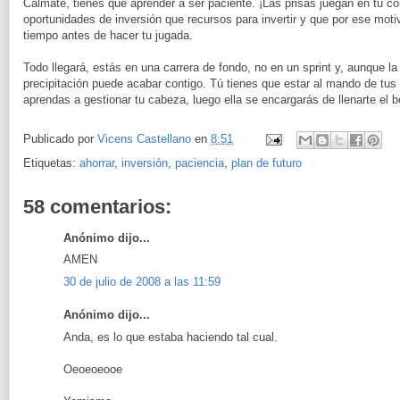
Cálmate, tienes que aprender a ser paciente. ¡Las prisas juegan en tu 
oportunidades de inversión que recursos para invertir y que por ese mot
tiempo antes de hacer tu jugada.
Todo llegará, estás en una carrera de fondo, no en un sprint y, aunque la
precipitación puede acabar contigo. Tú tienes que estar al mando de tu
aprendas a gestionar tu cabeza, luego ella se encargarás de llenarte el bo
Publicado por
Vicens Castellano
en
8:51
Etiquetas:
ahorrar
,
inversión
,
paciencia
,
plan de futuro
58 comentarios:
Anónimo dijo...
AMEN
30 de julio de 2008 a las 11:59
Anónimo dijo...
Anda, es lo que estaba haciendo tal cual.
Oeoeoeooe