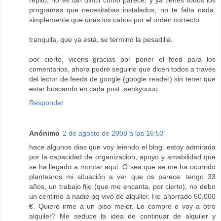
repito, no es tan difícil cómo parece, y ya tienes todos los
programas que necesitabas instalados, no te falta nada,
simplemente que unas los cabos por el orden correcto.
tranquila, que ya está, se terminó la pesadilla.
por cierto, vicens gracias por poner el feed para los
comentarios, ahora podré seguirlo que dicen todos a través
del lector de feeds de google (google reader) sin tener que
estar buscando en cada post. senkyuuuu
Responder
Anónimo
2 de agosto de 2008 a las 16:53
hace algunos dias que voy leiendo el blog: estoy admirada
por la capacidad de organizacion, apoyo y amabilidad que
se ha llegado a montar aqui. O sea que se me ha ocurrido
plantearos mi situación a ver que os parece: tengo 33
años, un trabajo fijo (que me encanta, por cierto), no debo
un centimo a nadie pq vivo de alquiler. He ahorrado 50.000
€. Quiero irme a un piso mejor. Lo compro o voy a otro
alquiler? Me seduce la idea de continuar de alquiler y