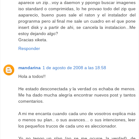
aparece un zip...voy a daemon y ppongo buscar imagenes
iso standard o comprimidas, lo he provao todo del zip que
aaparecio, bueno pues sale el raton y el instalador del
progranma pero al final me sale un cuadro en el que pone
insert disk y a partir de ahi, se cancela la instalacion...Me
estoy dejando algo?
Gracias xiketa.
Responder
mandarina
1 de agosto de 2008 a las 18:58
Hola a todos!!
He estado desconectada y la verdad os echaba de menos.
Me ha dado mucha alegría encontrar nuevos post y tantos
comentarios.
A mi me encanta cuando cada uno de vosotros explica más
o menos su plan.. o sus avances... o sus intenciones, leer
los pequeños trucos de cada uno es aleccionador.
Yo no tengo un plan (no se me ocurre, la verdad), de