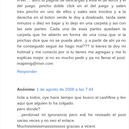
A ver.... abro tu pagina de descargas y esta el de libros y el
del juego. pincho doble click en el del juego y salen
tres..pincho en uno de ellos y sales seis trocitos y a la
derecha en el boton verde le doy a dowloads, tarda siete
minutos o diez en bajar y lo dejo en una carpeta y asi con
las seis partes. Cada una de esas partes quedaen la
carpeta que he abierto en forma de una cosa que si la
pinchas dice que no se puede abrir...y a partir de ahi ya no
he conseguido seguir..ke hago mal??? si kieres te doy mi
hotmail y me conecto por si tu tienes me agregas y me lo
explicas mejor..si no es mucho pedir y pa no llenar el post.
mapimig@msn.com
Responder
Anónimo
1 de agosto de 2008 a las 7:44
hola a todos, oye hace tiempo que busco el cashflow y leo
aquí que alguien lo ha colgado.
pero donde?
....perdonad mi ignorancia pero esk he revisado el post
varias veces y no veo el enlace.
Muchsisisisisimasssssssss gracias a vicent.