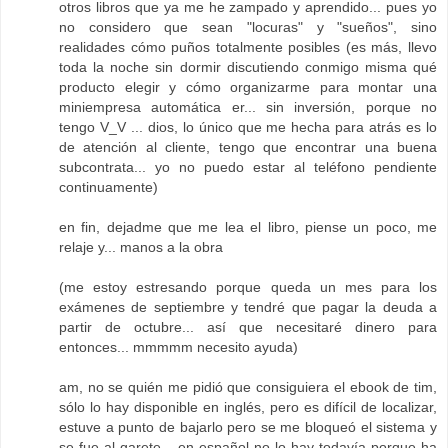
otros libros que ya me he zampado y aprendido... pues yo
no considero que sean "locuras" y "sueños", sino
realidades cómo puños totalmente posibles (es más, llevo
toda la noche sin dormir discutiendo conmigo misma qué
producto elegir y cómo organizarme para montar una
miniempresa automática er... sin inversión, porque no
tengo V_V ... dios, lo único que me hecha para atrás es lo
de atención al cliente, tengo que encontrar una buena
subcontrata... yo no puedo estar al teléfono pendiente
continuamente)
en fin, dejadme que me lea el libro, piense un poco, me
relaje y... manos a la obra
(me estoy estresando porque queda un mes para los
exámenes de septiembre y tendré que pagar la deuda a
partir de octubre... así que necesitaré dinero para
entonces... mmmmm necesito ayuda)
am, no se quién me pidió que consiguiera el ebook de tim,
sólo lo hay disponible en inglés, pero es difícil de localizar,
estuve a punto de bajarlo pero se me bloqueó el sistema y
se fue al garete... en español no lo hay todavía porque ha