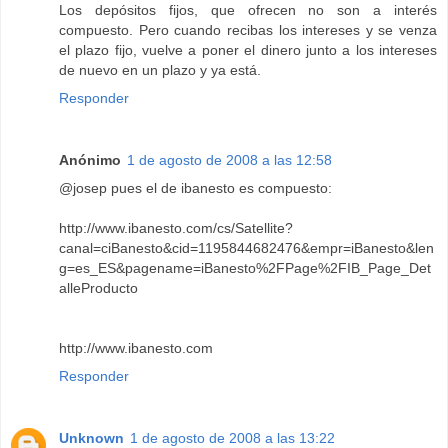
Los depósitos fijos, que ofrecen no son a interés
compuesto. Pero cuando recibas los intereses y se venza
el plazo fijo, vuelve a poner el dinero junto a los intereses
de nuevo en un plazo y ya está.
Responder
Anónimo
1 de agosto de 2008 a las 12:58
@josep pues el de ibanesto es compuesto:
http://www.ibanesto.com/cs/Satellite?
canal=ciBanesto&cid=1195844682476&empr=iBanesto&len
g=es_ES&pagename=iBanesto%2FPage%2FIB_Page_Det
alleProducto
http://www.ibanesto.com
Responder
Unknown
1 de agosto de 2008 a las 13:22