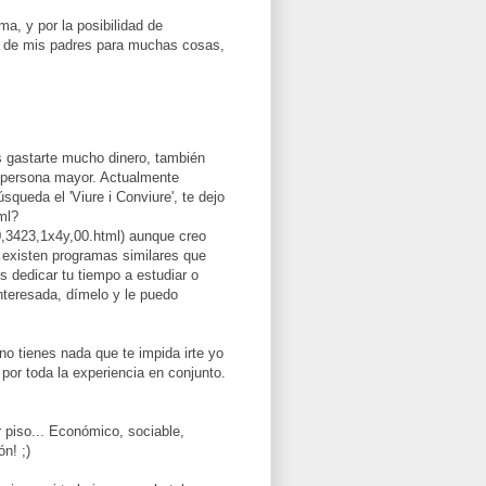
ma, y por la posibilidad de
r de mis padres para muchas cosas,
es gastarte mucho dinero, también
a persona mayor. Actualmente
queda el 'Viure i Conviure', te dejo
ml?
0,3423,1x4y,00.html) aunque creo
 existen programas similares que
s dedicar tu tiempo a estudiar o
interesada, dímelo y le puedo
no tienes nada que te impida irte yo
por toda la experiencia en conjunto.
piso... Económico, sociable,
n! ;)