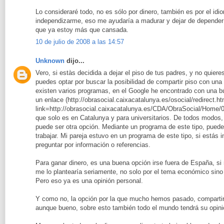
Lo consideraré todo, no es sólo por dinero, también es por el idio
independizarme, eso me ayudaría a madurar y dejar de depende
que ya estoy más que cansada.
10 de julio de 2008 a las 14:57
Unknown
dijo...
Vero, si estàs decidida a dejar el piso de tus padres, y no quier
puedes optar por buscar la posibilidad de compartir piso con un
existen varios programas, en el Google he encontrado con una bús
un enlace (http://obrasocial.caixacatalunya.es/osocial/redirect.ht
link=http://obrasocial.caixacatalunya.es/CDA/ObraSocial/Home/
que solo es en Catalunya y para universitarios. De todos modos,
puede ser otra opción. Mediante un programa de este tipo, puede
trabajar. Mi pareja estuvo en un programa de este tipo, si estás 
preguntar por información o referencias.
Para ganar dinero, es una buena opción irse fuera de España, si 
me lo plantearía seriamente, no solo por el tema económico sino 
Pero eso ya es una opinión personal.
Y como no, la opción por la que mucho hemos pasado, compartir 
aunque bueno, sobre esto también todo el mundo tendrá su opinió