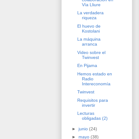
Vía Lliure
La verdadera
riqueza
El huevo de
Kostolani
La máquina
arranca
Video sobre el
Twinvest
En Pijama
Hemos estado en
Radio
Intereconomía
Twinvest
Requisitos para
invertir
Lecturas
obligadas (2)
►
junio
(24)
►
mayo
(38)