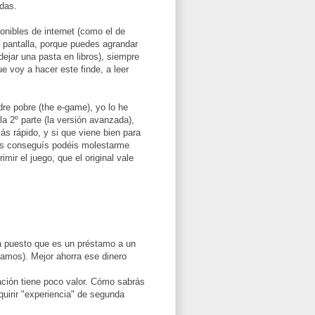
das.
ponibles de internet (como el de
a pantalla, porque puedes agrandar
dejar una pasta en libros), siempre
ue voy a hacer este finde, a leer
adre pobre (the e-game), yo lo he
a 2º parte (la versión avanzada),
ás rápido, y si que viene bien para
 los conseguís podéis molestarme
mir el juego, que el original vale
la puesto que es un préstamo a un
tamos). Mejor ahorra ese dinero
ación tiene poco valor. Cómo sabrás
quirir "experiencia" de segunda