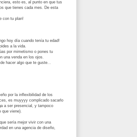
nciera, esto es, al punto en que tus
ijos que tienes cada mes. De esta
e con tu plan!
engo hoy día cuando tenía tu edad!
pides a la vida.
túas por mimetismo o pones tu
on una venda en los ojos.
de hacer algo que te guste...
ño por la inflexibilidad de los
 haces, es muyyyy complicado sacarlo
ga a ser presencial, y tampoco
 que viene).
 que sería mejor vivir con una
 verdad en una agencia de diseño,