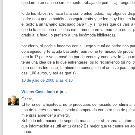
quedarme en españa simplemente trabajando pero... aj, tengo du
lo de los libros, no hace falta comprarlos todos, hay algunos dis
padre rico) que lo podéis conseguir gratis y se lee muy bien en l
el texto a un tamaño adecuado para tí. y si no (es que os vais a 
queda la biblioteca o leerlos directamente en la fnac (eso es lo q
gratis a la fnac, lo prefiero a una incómoda biblioteca).
por cierto, si podéis haceros con el juego virtual de padre rico p
conseguido, y te ayuda bastante, aún no he terminado de probar l
pero la 1º parte ya la pasé un par de veces y cada vez lo hago m
tener una idea de a lo que enfrentarse. os lo recomiendo (si no
para que os los pase, también he conseguido el archivo para impri
casi 100 euros, y así es gratis).
10 de julio de 2008 a las 4:18
Vicens Castellano
dijo...
Óscar,
El tema de la hipoteca: no te preocupes demasiado por eliminar
tipo de interés no muy elevado (comparado con otro tipo de prés
mientras aprender a invertir.
Sobre la información de segunda mano... por sí misma la inform
qué información es útil en tu caso? Es mejor que te centre en ad
mano.