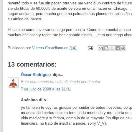
reventó todo y se fue sin pagar, otra vez me venció un contrato de futu
siendo titular de 60.000lb de aceite de soja en un almacén en Chicago..
seguir adelante, pero mucha gente ha palmado sus planes de jubilación
su amigo del banco.
El camino como inversor es largo pero bonito. Como le comentaba hace 
muchas aficiones y todas me han costado dinero,... esta que tengo ahora
Publicado por
Vicens Castellano
en
9:41
13 comentarios:
Óscar Rodríguez
dijo...
Este comentario ha sido eliminado por el autor.
7 de julio de 2008 a las 21:31
Anónimo dijo...
yo también te doy las gracias por cuidar de todos nosotros, porque
mi ansia de libertad hubiera terminado muriendo y me habría con
vida mediocre y sufridora, como la de la mayoría (no digo de cali
financiera, no trato de insultar a nadie, sorry V_V).