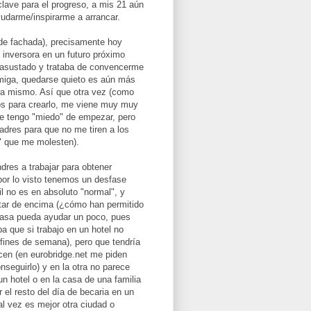
clave para el progreso, a mis 21 aún
udarme/inspirarme a arrancar.
o de fachada), precisamente hoy
inversora en un futuro próximo
e asustado y trataba de convencerme
 amiga, quedarse quieto es aún más
ora mismo. Así que otra vez (como
ejos para crearlo, me viene muy muy
e tengo "miedo" de empezar, pero
adres para que no me tiren a los
s" que me molesten).
dres a trabajar para obtener
 por lo visto tenemos un desfase
il no es en absoluto "normal", y
itar de encima (¿cómo han permitido
casa pueda ayudar un poco, pues
 que si trabajo en un hotel no
 fines de semana), pero que tendría
cen (en eurobridge.net me piden
nseguirlo) y en la otra no parece
 un hotel o en la casa de una familia
r el resto del día de becaria en un
al vez es mejor otra ciudad o