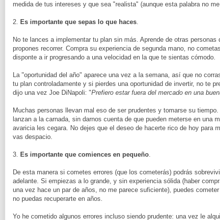
medida de tus intereses y que sea "realista" (aunque esta palabra no m
2.
Es importante que sepas lo que haces
.
No te lances a implementar tu plan sin más. Aprende de otras personas 
propones recorrer. Compra su experiencia de segunda mano, no cometas
disponte a ir progresando a una velocidad en la que te sientas cómodo.
La "oportunidad del año" aparece una vez a la semana, así que no corras
tu plan controladamente y si pierdes una oportunidad de invertir, no te 
dijo una vez Joe DiNapoli: "
Prefiero estar fuera del mercado en una buen
Muchas personas llevan mal eso de ser prudentes y tomarse su tiempo. 
lanzan a la carnada, sin darnos cuenta de que pueden meterse en una m
avaricia les cegara. No dejes que el deseo de hacerte rico de hoy para m
vas despacio.
3.
Es importante que comiences en pequeño
.
De esta manera si cometes errores (que los cometerás) podrás sobrevivi
adelante. Si empiezas a lo grande, y sin experiencia sólida (haber com
una vez hace un par de años, no me parece suficiente), puedes cometer u
no puedas recuperarte en años.
Yo he cometido algunos errores incluso siendo prudente: una vez le alqui