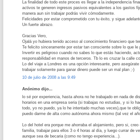
La finalidad de todo este proces es llegar a la independencia fina
activos te generen ingresos pasivos equivalentes a los gastos f
manera aun sin trabajar podrás vivir cómodamente.
Felicidades por estar comprometido con tu éxito, y sigue adelant
Un fuerte abrazo.
Gracias Vero,
Ojalá yo hubiera tenido acceso al conocimiento financiero que t
Te felicito sinceramente por estar tan consciente sobre lo que le 
Invertir es peligroso cuando no sabes lo que estás haciendo, ac
responsabilidad en manos de terceros. Tb lo es cruzar la calle c
Lo del viaje a Londres es una opción interesante, pero asegúrate 
trabajar solamente para ganar dinero puede ser un mal plan ;-)
10 de julio de 2008 a las 9:49
Anónimo dijo...
lo sé por experiencia, hasta ahora no he trabajado en nada de dise
horarios en una empresa seria (si trabajas no estudias, y si lo
todo, yo no puedo, ya lo he intentado muchas veces),que te obli
puedo darme de alta como autónoma ahora mismo (tal vez el año
Lo del hotel era porque me ahorraba el alojamiento, pero si, creo
familia, trabajar para ellos 3 o 4 horas al día, y luego currar de
aunque sea de becaria (como no tengo experiencia...).