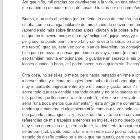
Así que niño, mil gracias por devolverme a la vida, en una edad 
me da tiempo de hacer miles de cosas. Gracias por obligarme/ay
Bueno, a un lado el peloteo (no, en serio, lo digo de corazón, n
estaba con una amiga hablando de mis planes de convertirme en 
(aprendiendo más sobre finanzas antes, claro) y a la pobre la h
de que no lo hiciera porque era muy "peligroso", jajaja, ayyyyy
peligroso,no puedo permitirmelo tal y como está la situación ah
me repito), gracias, ésta vez por el plan de inversión, los cons
bien para empezar a pensar que demonios voy a hacer (realment
eso también resulta emocionante, lo guardaré en secreto a mis p
leones cuando lo haga, así podré hacer lo que quiera sin "bicho
Otra cosa, no sé si es lo mejor, pero había pensado en irme a lon
ingresos altos y mejorar mi inglés (pero sobre todo ahorrar algo,
muy importante, ingresar entre 5 y 6 mil euros y gastar unos 7 m
sobre todo que esa cantida sea todo deuda y no te lo puedas qu
mis padres que lleguemos a este punto?), tal vez si me voy de 
sería "una boca menos que alimentar"), ésta amiga me comentaba
tendría que pagarme el alojamiento ni la comida (tal vez solo los
que pagarle a una agencia. y las dos que he visto no me conven
referencias de mis trabajos anteriores en inglés, eso no puedo co
muy seria (interclass.es), pero no lo sé, la idea sería trabajar en
de au-pair (trabajando para la familia, en este caso podría trabaja
estudio de diseño gráfico, que es lo que me gusta), pero no se, t