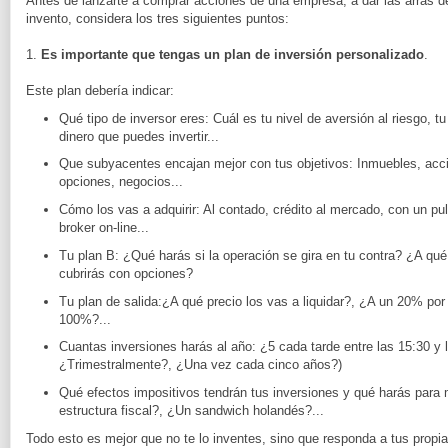
Antes de lanzarte a comprar acciones de una empresa, a dar las arras de
invento, considera los tres siguientes puntos:
1.
Es importante que tengas un plan de inversión personalizado
.
Este plan debería indicar:
Qué tipo de inversor eres: Cuál es tu nivel de aversión al riesgo, tu
dinero que puedes invertir...
Que subyacentes encajan mejor con tus objetivos: Inmuebles, accio
opciones, negocios...
Cómo los vas a adquirir: Al contado, crédito al mercado, con un pul
broker on-line...
Tu plan B: ¿Qué harás si la operación se gira en tu contra? ¿A qu
cubrirás con opciones?
Tu plan de salida:¿A qué precio los vas a liquidar?, ¿A un 20% po
100%?...
Cuantas inversiones harás al año: ¿5 cada tarde entre las 15:30 y
¿Trimestralmente?, ¿Una vez cada cinco años?)
Qué efectos impositivos tendrán tus inversiones y qué harás para 
estructura fiscal?, ¿Un sandwich holandés?...
Todo esto es mejor que no te lo inventes, sino que responda a tus propia