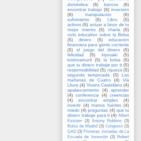
doméstica
(6)
bancos
(6)
encontrar trabajo
(6)
inversión
(6)
manipulación
(6)
sufrimiento
(6)
Libro
(5)
activos
(5)
actuar a favor de tu
mejor interés
(5)
charla
(5)
ciclo educativo sobre la Bolsa
(5)
dinero
(5)
educación
financiera para gente corriente
(5)
el juego del dinero
(5)
felicidad
(5)
kiyosaki
(5)
krishnamurti
(5)
la bolsa
(5)
que tu dinero trabaje por ti
(5)
responsabilidad
(5)
riqueza
(5)
segunda temporada
(5)
Las
mañanas de Cuatro
(4)
Via
Lliure
(4)
Vicens Castellano
(4)
apalancamiento
(4)
aprender
(4)
conferencia
(4)
creencias
(4)
encontrar empleo
(4)
invertir
(4)
manos fuertes
(4)
miedo
(4)
preguntas
(4)
que tu
dinero trabaje para ti
(4)
Albert
Einstein
(3)
Antony Robbins
(3)
Bolsa de Madrid
(3)
Congreso
(3)
GAD
(3)
Primeras Jornadas de La
Escuela de Inversión
(3)
Robert