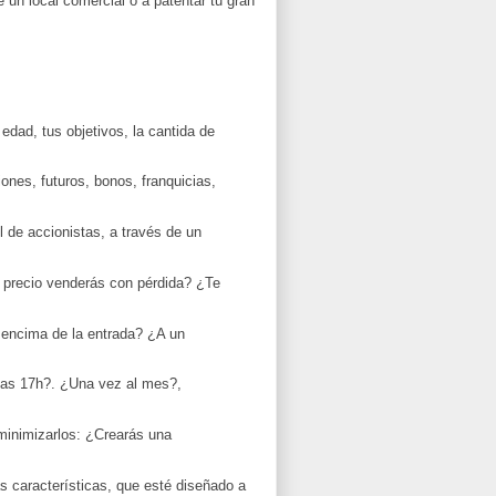
 un local comercial o a patentar tu gran
 edad, tus objetivos, la cantida de
nes, futuros, bonos, franquicias,
l de accionistas, a través de un
é precio venderás con pérdida? ¿Te
r encima de la entrada? ¿A un
 las 17h?. ¿Una vez al mes?,
minimizarlos: ¿Crearás una
s características, que esté diseñado a