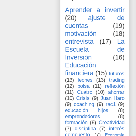
Aprender a invertir
(20)
ajuste de
cuentas
(19)
motivación
(18)
entrevista
(17)
La
Escuela de
Inversión
(16)
Educación
financiera
(15)
futuros
(13)
leones
(13)
trading
(12)
bolsa
(11)
reflexión
(11)
Cuatro
(10)
ahorrar
(10)
Crisis
(9)
Juan Haro
(9)
coaching
(9)
rac1
(9)
educación hijos
(8)
emprendedores
(8)
formación
(8)
Creatividad
(7)
disciplina
(7)
interés
compuesto
(7)
Economía