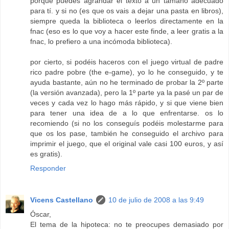
porque puedes agrandar el texto a un tamaño adecuado
para tí. y si no (es que os vais a dejar una pasta en libros),
siempre queda la biblioteca o leerlos directamente en la
fnac (eso es lo que voy a hacer este finde, a leer gratis a la
fnac, lo prefiero a una incómoda biblioteca).
por cierto, si podéis haceros con el juego virtual de padre
rico padre pobre (the e-game), yo lo he conseguido, y te
ayuda bastante, aún no he terminado de probar la 2º parte
(la versión avanzada), pero la 1º parte ya la pasé un par de
veces y cada vez lo hago más rápido, y si que viene bien
para tener una idea de a lo que enfrentarse. os lo
recomiendo (si no los conseguís podéis molestarme para
que os los pase, también he conseguido el archivo para
imprimir el juego, que el original vale casi 100 euros, y así
es gratis).
Responder
Vicens Castellano
10 de julio de 2008 a las 9:49
Óscar,
El tema de la hipoteca: no te preocupes demasiado por