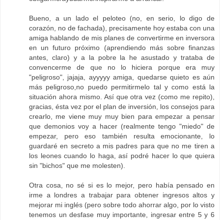
Bueno, a un lado el peloteo (no, en serio, lo digo de
corazón, no de fachada), precisamente hoy estaba con una
amiga hablando de mis planes de convertirme en inversora
en un futuro próximo (aprendiendo más sobre finanzas
antes, claro) y a la pobre la he asustado y trataba de
convencerme de que no lo hiciera porque era muy
"peligroso", jajaja, ayyyyy amiga, quedarse quieto es aún
más peligroso,no puedo permitirmelo tal y como está la
situación ahora mismo. Así que otra vez (como me repito),
gracias, ésta vez por el plan de inversión, los consejos para
crearlo, me viene muy muy bien para empezar a pensar
que demonios voy a hacer (realmente tengo "miedo" de
empezar, pero eso también resulta emocionante, lo
guardaré en secreto a mis padres para que no me tiren a
los leones cuando lo haga, así podré hacer lo que quiera
sin "bichos" que me molesten).
Otra cosa, no sé si es lo mejor, pero había pensado en
irme a londres a trabajar para obtener ingresos altos y
mejorar mi inglés (pero sobre todo ahorrar algo, por lo visto
tenemos un desfase muy importante, ingresar entre 5 y 6