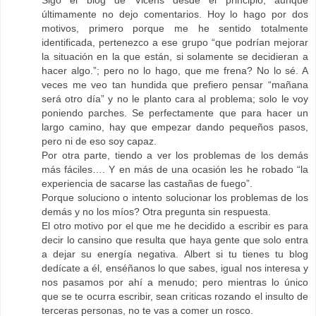
Sigo el blog de Vicens desde el principio, aunque
últimamente no dejo comentarios. Hoy lo hago por dos
motivos, primero porque me he sentido totalmente
identificada, pertenezco a ese grupo “que podrían mejorar
la situación en la que están, si solamente se decidieran a
hacer algo.”; pero no lo hago, que me frena? No lo sé. A
veces me veo tan hundida que prefiero pensar “mañana
será otro día” y no le planto cara al problema; solo le voy
poniendo parches. Se perfectamente que para hacer un
largo camino, hay que empezar dando pequeños pasos,
pero ni de eso soy capaz.
Por otra parte, tiendo a ver los problemas de los demás
más fáciles…. Y en más de una ocasión les he robado “la
experiencia de sacarse las castañas de fuego”.
Porque soluciono o intento solucionar los problemas de los
demás y no los míos? Otra pregunta sin respuesta.
El otro motivo por el que me he decidido a escribir es para
decir lo cansino que resulta que haya gente que solo entra
a dejar su energía negativa. Albert si tu tienes tu blog
dedícate a él, enséñanos lo que sabes, igual nos interesa y
nos pasamos por ahí a menudo; pero mientras lo único
que se te ocurra escribir, sean criticas rozando el insulto de
terceras personas, no te vas a comer un rosco.