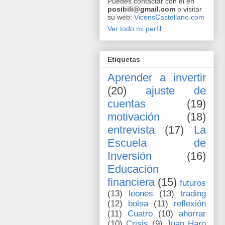
Puedes contactar con él en
posibili@gmail.com
o visitar
su web:
VicensCastellano.com
Ver todo mi perfil
Etiquetas
Aprender a invertir
(20)
ajuste de
cuentas
(19)
motivación
(18)
entrevista
(17)
La
Escuela de
Inversión
(16)
Educación
financiera
(15)
futuros
(13)
leones
(13)
trading
(12)
bolsa
(11)
reflexión
(11)
Cuatro
(10)
ahorrar
(10)
Crisis
(9)
Juan Haro