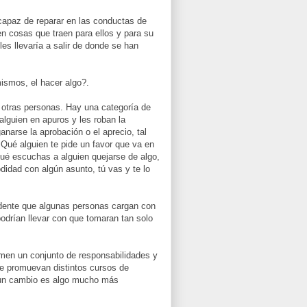
 capaz de reparar en las conductas de
n cosas que traen para ellos y para su
es llevaría a salir de donde se han
ismos, el hacer algo?.
otras personas. Hay una categoría de
lguien en apuros y les roban la
anarse la aprobación o el aprecio, tal
Qué alguien te pide un favor que va en
 Qué escuchas a alguien quejarse de algo,
idad con algún asunto, tú vas y te lo
idente que algunas personas cargan con
podrían llevar con que tomaran tan solo
umen un conjunto de responsabilidades y
 se promuevan distintos cursos de
r un cambio es algo mucho más