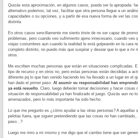
Quizás esta aproximación, en algunos casos, pueda ser la apropiada: fa
alternativo podemos, tal vez, facilitar que otra persona llegue a un anális
capacidades o su opciones, y a partir de esa nueva forma de ver las co
distinta.
En otros casos sencillamente me siento triste de no ser capaz de promo
problemas, pero cuando veo sufrimiento ajeno innecesario, cuando veo q
viejas costumbres aun cuando la realidad le está golpeando en la cara 
completo distinto, no puedo más que suspirar y desear que lo que a mi m
otros.
Me escriben muchas personas que están en situaciones complicadas. E
tipo de recurso y en otros no, pero estas personas están decididas a ac
diferente pq lo que han venido haciendo les ha llevado a un lugar en el 
han dado el primer paso.
Al asumir su responsabilidad han emprendid
ya está resuelto
. Claro, luego deberán tomar decisiones y hacer cosas di
situación de responsabilidad ya han finalizado el juego. Quizás aun no l
amenazados, pero lo más importante ha sido hecho.
Lo que me pregunto es ¿cómo ayudar a las otras personas? A aquellas 
pelotas fuera, que siguen pretendiendo que las cosas no han cambiado,.
paso...?
Luego me miro a mi mismo y me digo que el cambio tiene que ser gener