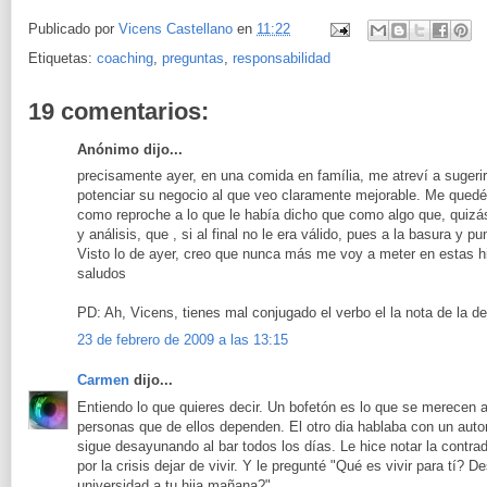
Publicado por
Vicens Castellano
en
11:22
Etiquetas:
coaching
,
preguntas
,
responsabilidad
19 comentarios:
Anónimo dijo...
precisamente ayer, en una comida en família, me atreví a sugerir
potenciar su negocio al que veo claramente mejorable. Me que
como reproche a lo que le había dicho que como algo que, quiz
y análisis, que , si al final no le era válido, pues a la basura y pu
Visto lo de ayer, creo que nunca más me voy a meter en estas hi
saludos
PD: Ah, Vicens, tienes mal conjugado el verbo el la nota de la de
23 de febrero de 2009 a las 13:15
Carmen
dijo...
Entiendo lo que quieres decir. Un bofetón es lo que se merecen a
personas que de ellos dependen. El otro dia hablaba con un aut
sigue desayunando al bar todos los días. Le hice notar la contr
por la crisis dejar de vivir. Y le pregunté "Qué es vivir para tí? 
universidad a tu hija mañana?"