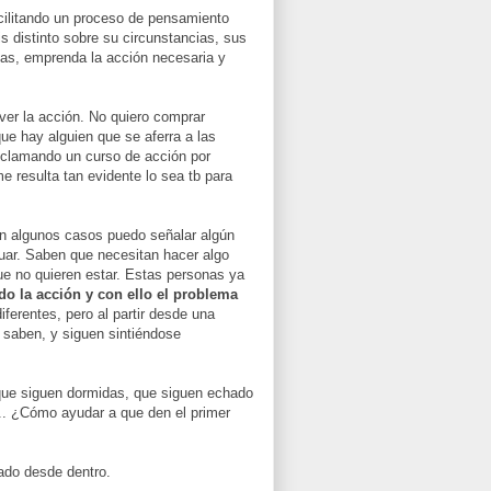
cilitando un proceso de pensamiento
is distinto sobre su circunstancias, sus
sas, emprenda la acción necesaria y
ver la acción. No quiero comprar
ue hay alguien que se aferra a las
reclamando un curso de acción por
e resulta tan evidente lo sea tb para
n algunos casos puedo señalar algún
tuar. Saben que necesitan hacer algo
que no quieren estar. Estas personas ya
o la acción y con ello el problema
ferentes, pero al partir desde una
o saben, y siguen sintiéndose
que siguen dormidas, que siguen echado
.. ¿Cómo ayudar a que den el primer
ado desde dentro.