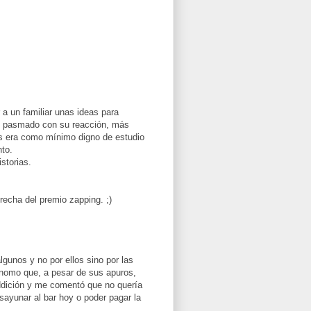
 a un familiar unas ideas para
dé pasmado con su reacción, más
ás era como mínimo digno de estudio
nto.
storias.
recha del premio zapping. ;)
lgunos y no por ellos sino por las
onomo que, a pesar de sus apuros,
addición y me comentó que no quería
Desayunar al bar hoy o poder pagar la