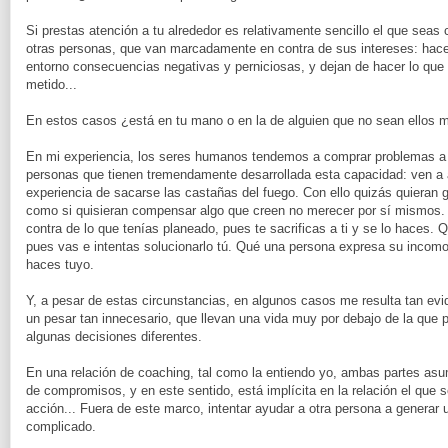
Si prestas atención a tu alrededor es relativamente sencillo el que seas
otras personas, que van marcadamente en contra de sus intereses: hace
entorno consecuencias negativas y perniciosas, y dejan de hacer lo que l
metido...
En estos casos ¿está en tu mano o en la de alguien que no sean ellos m
En mi experiencia, los seres humanos tendemos a comprar problemas a 
personas que tienen tremendamente desarrollada esta capacidad: ven a a
experiencia de sacarse las castañas del fuego. Con ello quizás quieran g
como si quisieran compensar algo que creen no merecer por sí mismos. 
contra de lo que tenías planeado, pues te sacrificas a ti y se lo haces.
pues vas e intentas solucionarlo tú. Qué una persona expresa su incomod
haces tuyo.
Y, a pesar de estas circunstancias, en algunos casos me resulta tan ev
un pesar tan innecesario, que llevan una vida muy por debajo de la que 
algunas decisiones diferentes.
En una relación de coaching, tal como la entiendo yo, ambas partes as
de compromisos, y en este sentido, está implícita en la relación el que
acción... Fuera de este marco, intentar ayudar a otra persona a genera
complicado.