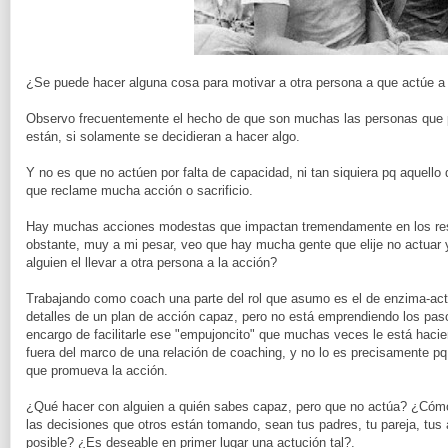
¿Se puede hacer alguna cosa para motivar a otra persona a que actúe a 
Observo frecuentemente el hecho de que son muchas las personas que po
están, si solamente se decidieran a hacer algo.
Y no es que no actúen por falta de capacidad, ni tan siquiera pq aquello 
que reclame mucha acción o sacrificio.
Hay muchas acciones modestas que impactan tremendamente en los res
obstante, muy a mi pesar, veo que hay mucha gente que elije no actuar
alguien el llevar a otra persona a la acción?
Trabajando como coach una parte del rol que asumo es el de enzima-activ
detalles de un plan de acción capaz, pero no está emprendiendo los pa
encargo de facilitarle ese "empujoncito" que muchas veces le está hacien
fuera del marco de una relación de coaching, y no lo es precisamente p
que promueva la acción.
¿Qué hacer con alguien a quién sabes capaz, pero que no actúa? ¿Cóm
las decisiones que otros están tomando, sean tus padres, tu pareja, tus
posible? ¿Es deseable en primer lugar una actución tal?.