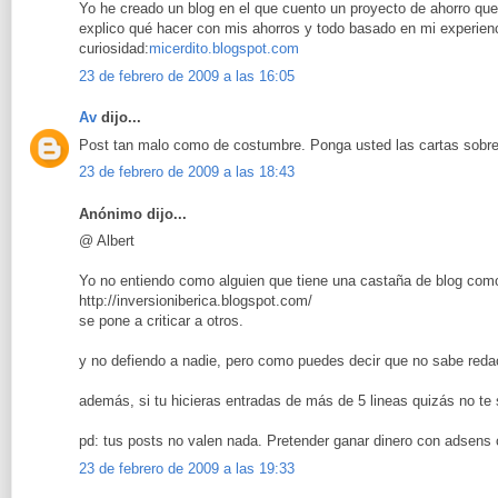
Yo he creado un blog en el que cuento un proyecto de ahorro que
explico qué hacer con mis ahorros y todo basado en mi experienc
curiosidad:
micerdito.blogspot.com
23 de febrero de 2009 a las 16:05
Av
dijo...
Post tan malo como de costumbre. Ponga usted las cartas sobre
23 de febrero de 2009 a las 18:43
Anónimo dijo...
@ Albert
Yo no entiendo como alguien que tiene una castaña de blog como
http://inversioniberica.blogspot.com/
se pone a criticar a otros.
y no defiendo a nadie, pero como puedes decir que no sabe redact
además, si tu hicieras entradas de más de 5 lineas quizás no te s
pd: tus posts no valen nada. Pretender ganar dinero con adsens c
23 de febrero de 2009 a las 19:33