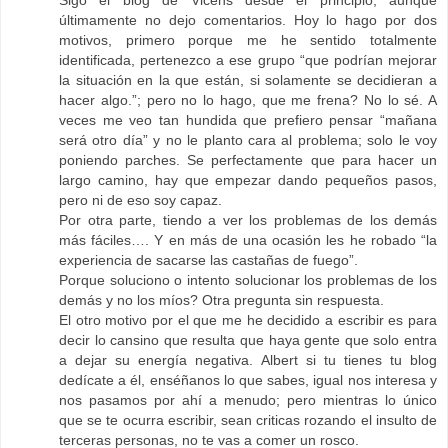
Sigo el blog de Vicens desde el principio, aunque
últimamente no dejo comentarios. Hoy lo hago por dos
motivos, primero porque me he sentido totalmente
identificada, pertenezco a ese grupo “que podrían mejorar
la situación en la que están, si solamente se decidieran a
hacer algo.”; pero no lo hago, que me frena? No lo sé. A
veces me veo tan hundida que prefiero pensar “mañana
será otro día” y no le planto cara al problema; solo le voy
poniendo parches. Se perfectamente que para hacer un
largo camino, hay que empezar dando pequeños pasos,
pero ni de eso soy capaz.
Por otra parte, tiendo a ver los problemas de los demás
más fáciles…. Y en más de una ocasión les he robado “la
experiencia de sacarse las castañas de fuego”.
Porque soluciono o intento solucionar los problemas de los
demás y no los míos? Otra pregunta sin respuesta.
El otro motivo por el que me he decidido a escribir es para
decir lo cansino que resulta que haya gente que solo entra
a dejar su energía negativa. Albert si tu tienes tu blog
dedícate a él, enséñanos lo que sabes, igual nos interesa y
nos pasamos por ahí a menudo; pero mientras lo único
que se te ocurra escribir, sean criticas rozando el insulto de
terceras personas, no te vas a comer un rosco.