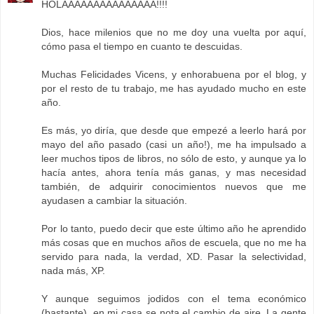
HOLAAAAAAAAAAAAAAA!!!!
Dios, hace milenios que no me doy una vuelta por aquí,
cómo pasa el tiempo en cuanto te descuidas.
Muchas Felicidades Vicens, y enhorabuena por el blog, y
por el resto de tu trabajo, me has ayudado mucho en este
año.
Es más, yo diría, que desde que empezé a leerlo hará por
mayo del año pasado (casi un año!), me ha impulsado a
leer muchos tipos de libros, no sólo de esto, y aunque ya lo
hacía antes, ahora tenía más ganas, y mas necesidad
también, de adquirir conocimientos nuevos que me
ayudasen a cambiar la situación.
Por lo tanto, puedo decir que este último año he aprendido
más cosas que en muchos años de escuela, que no me ha
servido para nada, la verdad, XD. Pasar la selectividad,
nada más, XP.
Y aunque seguimos jodidos con el tema económico
(bastante), en mi casa se nota el cambio de aire. La gente