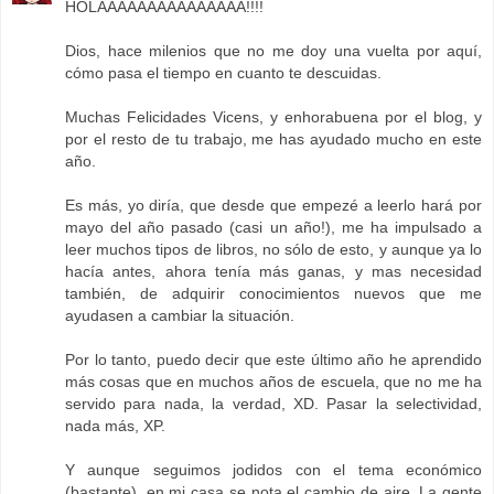
HOLAAAAAAAAAAAAAAA!!!!
Dios, hace milenios que no me doy una vuelta por aquí,
cómo pasa el tiempo en cuanto te descuidas.
Muchas Felicidades Vicens, y enhorabuena por el blog, y
por el resto de tu trabajo, me has ayudado mucho en este
año.
Es más, yo diría, que desde que empezé a leerlo hará por
mayo del año pasado (casi un año!), me ha impulsado a
leer muchos tipos de libros, no sólo de esto, y aunque ya lo
hacía antes, ahora tenía más ganas, y mas necesidad
también, de adquirir conocimientos nuevos que me
ayudasen a cambiar la situación.
Por lo tanto, puedo decir que este último año he aprendido
más cosas que en muchos años de escuela, que no me ha
servido para nada, la verdad, XD. Pasar la selectividad,
nada más, XP.
Y aunque seguimos jodidos con el tema económico
(bastante), en mi casa se nota el cambio de aire. La gente