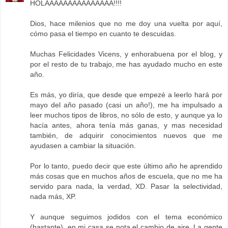
HOLAAAAAAAAAAAAAAA!!!!
Dios, hace milenios que no me doy una vuelta por aquí,
cómo pasa el tiempo en cuanto te descuidas.
Muchas Felicidades Vicens, y enhorabuena por el blog, y
por el resto de tu trabajo, me has ayudado mucho en este
año.
Es más, yo diría, que desde que empezé a leerlo hará por
mayo del año pasado (casi un año!), me ha impulsado a
leer muchos tipos de libros, no sólo de esto, y aunque ya lo
hacía antes, ahora tenía más ganas, y mas necesidad
también, de adquirir conocimientos nuevos que me
ayudasen a cambiar la situación.
Por lo tanto, puedo decir que este último año he aprendido
más cosas que en muchos años de escuela, que no me ha
servido para nada, la verdad, XD. Pasar la selectividad,
nada más, XP.
Y aunque seguimos jodidos con el tema económico
(bastante), en mi casa se nota el cambio de aire. La gente