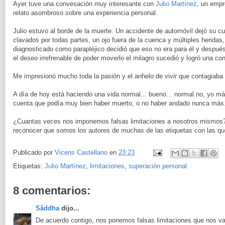
Ayer tuve una convesación muy interesante con
Julio Martínez
, un empr
relato asombroso sobre una experiencia personal.
Julio estuvo al borde de la muerte. Un accidente de automóvil dejó su cu
clavados por todas partes, un ojo fuera de la cuenca y múltiples heridas,
diagnosticado como parapléjico decidió que eso no era para él y despué
el deseo irrefrenable de poder moverlo el milagro sucedió y logró una co
Me impresionó mucho toda la pasión y el anhelo de vivir que contagiaba 
A día de hoy está haciendo una vida normal... bueno... normal no, yo más 
cuenta que podía muy bien haber muerto, o no haber andado nunca más
¿Cuantas veces nos imponemos falsas limitaciones a nosotros mismos
reconocer que somos los autores de muchas de las etiquetas con las q
Publicado por
Vicens Castellano
en
23:23
Etiquetas:
Julio Martínez
,
limitaciones
,
superación personal
8 comentarios:
Sâddha
dijo...
De acuerdo contigo, nos ponemos falsas limitaciones que nos van