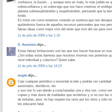
confianza, la ilusión... y aunque esto es malo, lo más jodido es 
sobreconfianza y un sobre-ego que nos hace creernos el ombligo 
planeta sobreexplotándolo y esquilmándolo, pensando que la tier
fondo.
Es triste ver como estamos creando un sistema que nos desajust
quitándonos fuerza de aquellos recursos personales que nos perm
falsas ideas como mejor vivir del tener que vivir del ser para vivi
11 de julio de 2009 a las 1:16
S. Anonimo
dijo...
Estas falsas limitaciones son las que nos hacen fracasar en mu
¿Sin todas estas barreras que nosotros mismos nos ponemos qu
nivel individual y colectivo? Quien sabe.
11 de julio de 2009 a las 14:23
mayte
dijo...
Coje cualquier periódico o enciende la tele y podrás ver cantidad
asesinatos, desfalcos, etc
y eso nos lo van dando a curacharadas una y otra vez, como ven
copian y más dosis de maldades que recibimos y si no son las n
de tertulias, peor, no hay respeto los unos por los otros y sólo 
les educaron fatal.