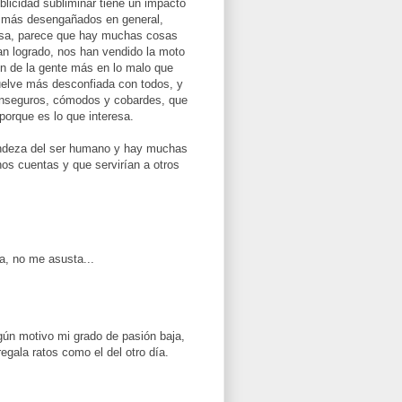
blicidad subliminar tiene un impacto
 más desengañados en general,
ensa, parece que hay muchas cosas
han logrado, nos han vendido la moto
ón de la gente más en lo malo que
vuelve más desconfiada con todos, y
 inseguros, cómodos y cobardes, que
porque es lo que interesa.
randeza del ser humano y hay muchas
os cuentas y que servirían a otros
a, no me asusta...
algún motivo mi grado de pasión baja,
gala ratos como el del otro día.