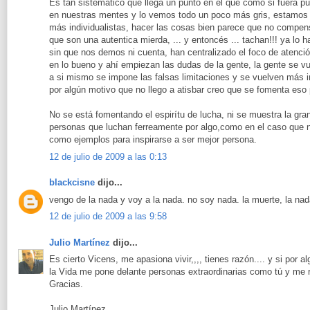
Es tan sistemático que llega un punto en el que como si fuera pu
en nuestras mentes y lo vemos todo un poco más gris, estamos
más individualistas, hacer las cosas bien parece que no comp
que son una autentica mierda, ... y entoncés ... tachan!!! ya lo 
sin que nos demos ni cuenta, han centralizado el foco de atenci
en lo bueno y ahí empiezan las dudas de la gente, la gente se 
a si mismo se impone las falsas limitaciones y se vuelven más
por algún motivo que no llego a atisbar creo que se fomenta eso 
No se está fomentando el espirítu de lucha, ni se muestra la g
personas que luchan ferreamente por algo,como en el caso que n
como ejemplos para inspirarse a ser mejor persona.
12 de julio de 2009 a las 0:13
blackcisne
dijo...
vengo de la nada y voy a la nada. no soy nada. la muerte, la nad
12 de julio de 2009 a las 9:58
Julio Martínez
dijo...
Es cierto Vicens, me apasiona vivir,,,, tienes razón.... y si por 
la Vida me pone delante personas extraordinarias como tú y me re
Gracias.
Julio Martínez