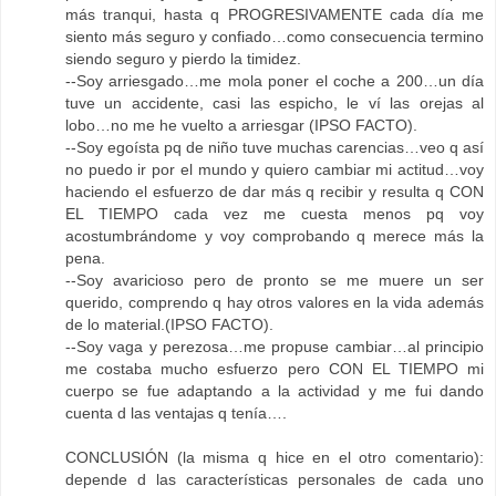
más tranqui, hasta q PROGRESIVAMENTE cada día me
siento más seguro y confiado…como consecuencia termino
siendo seguro y pierdo la timidez.
--Soy arriesgado…me mola poner el coche a 200…un día
tuve un accidente, casi las espicho, le ví las orejas al
lobo…no me he vuelto a arriesgar (IPSO FACTO).
--Soy egoísta pq de niño tuve muchas carencias…veo q así
no puedo ir por el mundo y quiero cambiar mi actitud…voy
haciendo el esfuerzo de dar más q recibir y resulta q CON
EL TIEMPO cada vez me cuesta menos pq voy
acostumbrándome y voy comprobando q merece más la
pena.
--Soy avaricioso pero de pronto se me muere un ser
querido, comprendo q hay otros valores en la vida además
de lo material.(IPSO FACTO).
--Soy vaga y perezosa…me propuse cambiar…al principio
me costaba mucho esfuerzo pero CON EL TIEMPO mi
cuerpo se fue adaptando a la actividad y me fui dando
cuenta d las ventajas q tenía….
CONCLUSIÓN (la misma q hice en el otro comentario):
depende d las características personales de cada uno