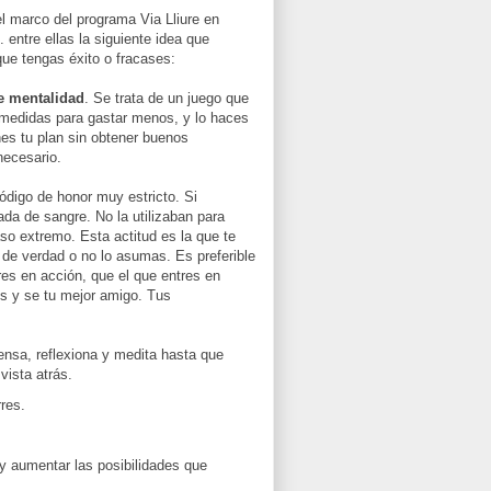
l marco del programa Via Lliure en
ntre ellas la siguiente idea que
que tengas éxito o fracases:
de mentalidad
. Se trata de un juego que
 medidas para gastar menos, y lo haces
nes tu plan sin obtener buenos
necesario.
ódigo de honor muy estricto. Si
da de sangre. No la utilizaban para
so extremo. Esta actitud es la que te
de verdad o no lo asumas. Es preferible
es en acción, que el que entres en
és y se tu mejor amigo. Tus
ensa, reflexiona y medita hasta que
vista atrás.
res.
y aumentar las posibilidades que