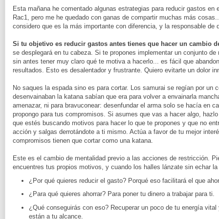
Esta mañana he comentado algunas estrategias para reducir gastos en e
Rac1, pero me he quedado con ganas de compartir muchas más cosas... e
considero que es la más importante con diferencia, y la responsable de 
Si tu objetivo es reducir gastos antes tienes que hacer un cambio 
se desplegará en tu cabeza. Si te propones implementar un conjunto de
sin antes tener muy claro qué te motiva a hacerlo... es fácil que abando
resultados. Esto es desalentador y frustrante. Quiero evitarte un dolor in
No saques la espada sino es para cortar. Los samurai se regían por un c
desenvainaban la katana sabían que era para volver a envainarla mancha
amenazar, ni para bravuconear: desenfundar el arma solo se hacía en ca
propongo para tus compromisos. Si asumes que vas a hacer algo, hazlo 
que estés buscando motivos para hacer lo que te propones y que no entr
acción y salgas derrotándote a ti mismo. Actúa a favor de tu mejor inter
compromisos tienen que cortar como una katana.
Este es el cambio de mentalidad previo a las acciones de restricción. Pi
encuentres tus propios motivos, y cuando los halles lánzate sin echar la 
¿Por qué quieres reducir el gasto? Porqué eso facilitará el que ahor
¿Para qué quieres ahorrar? Para poner tu dinero a trabajar para ti.
¿Qué conseguirás con eso? Recuperar un poco de tu energía vital 
están a tu alcance.