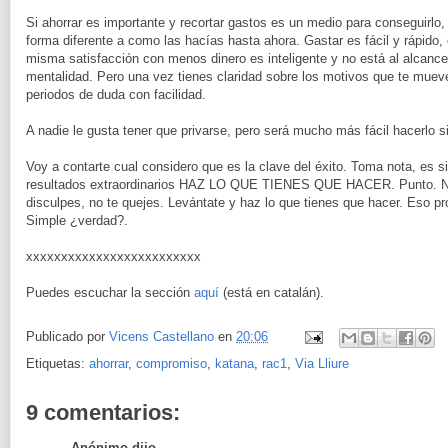
Si ahorrar es importante y recortar gastos es un medio para conseguirlo
forma diferente a como las hacías hasta ahora. Gastar es fácil y rápido, 
misma satisfacción con menos dinero es inteligente y no está al alcanc
mentalidad. Pero una vez tienes claridad sobre los motivos que te muev
periodos de duda con facilidad.
A nadie le gusta tener que privarse, pero será mucho más fácil hacerlo si
Voy a contarte cual considero que es la clave del éxito. Toma nota, es s
resultados extraordinarios HAZ LO QUE TIENES QUE HACER. Punto. No 
disculpes, no te quejes. Levántate y haz lo que tienes que hacer. Eso pr
Simple ¿verdad?.
xxxxxxxxxxxxxxxxxxxxxxxxx
Puedes escuchar la sección
aquí
(está en catalán).
Publicado por
Vicens Castellano
en
20:06
Etiquetas:
ahorrar
,
compromiso
,
katana
,
rac1
,
Via Lliure
9 comentarios:
Anónimo dijo...