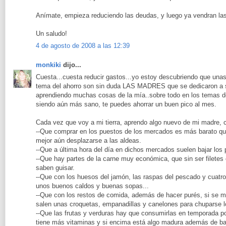
Anímate, empieza reduciendo las deudas, y luego ya vendran las
Un saludo!
4 de agosto de 2008 a las 12:39
monkiki
dijo...
Cuesta...cuesta reducir gastos...yo estoy descubriendo que unas
tema del ahorro son sin duda LAS MADRES que se dedicaron a 
aprendiendo muchas cosas de la mía..sobre todo en los temas de
siendo aún más sano, te puedes ahorrar un buen pico al mes.
Cada vez que voy a mi tierra, aprendo algo nuevo de mi madre, 
--Que comprar en los puestos de los mercados es más barato q
mejor aún desplazarse a las aldeas.
--Que a última hora del día en dichos mercados suelen bajar los 
--Que hay partes de la carne muy económica, que sin ser filetes
saben guisar.
--Que con los huesos del jamón, las raspas del pescado y cuatr
unos buenos caldos y buenas sopas...
--Que con los restos de comida, además de hacer purés, si se 
salen unas croquetas, empanadillas y canelones para chuparse 
--Que las frutas y verduras hay que consumirlas en temporada 
tiene más vitaminas y si encima está algo madura además de ba