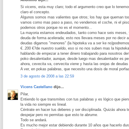
Si vicens, esta muy claro; todo el argumento creo que lo tenem
claro el concepto.
Algunos somos mas valientes que otros; los hay que queman todo
vamos como mas paso a paso, no vendemos el coche, ni el piso,
podemos otros porque no es el momento...
La mayoria estamos endeudados, tanto como hace seis meses, 
deuda de forma acelerada; esto nos llevara meses por no decir a
deudas digamos "menores" (la hipoteka va a ser ke no)podrem
€..200 €?de nuestro sueldo, eso si no nos suben mas la hipoteka
hablando de empezar a tener dinero trabajando para nosotros den
poko desalentador, aunque, desde luego mas desalentador es p
ahora, cevecita va, cervecita viene y hasta las orejas de deudas
A ver, en pokas palabras, que necesito una dosis de moral porfa
3 de agosto de 2008 a las 22:59
Vicens Castellano
dijo...
Pilar,
Entiendo lo que transmites con tus palabras y es lógico que pien
la vida no siempre es lineal.
Céntrate en hacer tus deberes y ser disciplinada. Quizás ahora 
despejar pero no permitas que esto te abrume.
Todo se andará.
Es mucho mejor estar debiendo durante 10 años que hacerlo dur