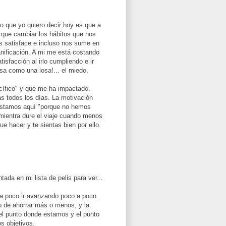
o que yo quiero decir hoy es que a
 que cambiar los hábitos que nos
s satisface e incluso nos sume en
anificación. A mi me está costando
isfacción al irlo cumpliendo e ir
sa como una losa!... el miedo,
acífico" y que me ha impactado.
as todos los días. La motivación
estamos aquí "porque no hemos
mientra dure el viaje cuando menos
e hacer y te sientas bien por ello.
tada en mi lista de pelis para ver...
 a poco ir avanzando poco a poco.
 de ahorrar más o menos, y la
 el punto donde estamos y el punto
s objetivos.