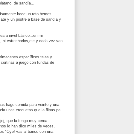
átano, de sandía...
cisamente hace un rato hemos
ate y un postre a base de sandía y
ea a nivel básico...en mi
, ni estrecharlos,etc y cada vez van
almacenes específicos telas y
 cortinas a juego con fundas de
inas hago comida para veinte y una
cia unas croquetas que la flipas pa
jej, que la tengo muy cerca.
nos lo han dixo miles de veces,
eños "Oye! vas al banco con una