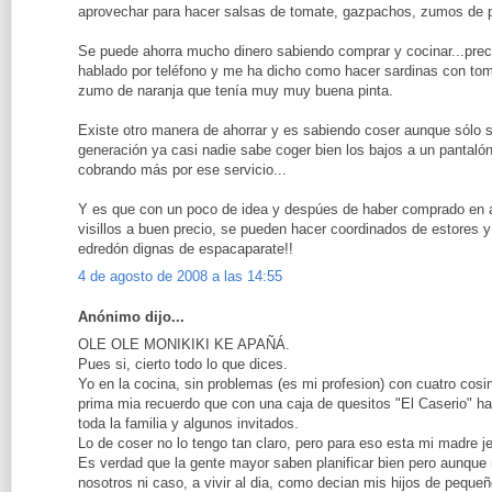
aprovechar para hacer salsas de tomate, gazpachos, zumos de pl
Se puede ahorra mucho dinero sabiendo comprar y cocinar...pre
hablado por teléfono y me ha dicho como hacer sardinas con tom
zumo de naranja que tenía muy muy buena pinta.
Existe otro manera de ahorrar y es sabiendo coser aunque sólo s
generación ya casi nadie sabe coger bien los bajos a un pantalón
cobrando más por ese servicio...
Y es que con un poco de idea y despúes de haber comprado en 
visillos a buen precio, se pueden hacer coordinados de estores y
edredón dignas de espacaparate!!
4 de agosto de 2008 a las 14:55
Anónimo dijo...
OLE OLE MONIKIKI KE APAÑÁ.
Pues si, cierto todo lo que dices.
Yo en la cocina, sin problemas (es mi profesion) con cuatro cos
prima mia recuerdo que con una caja de quesitos "El Caserio" ha
toda la familia y algunos invitados.
Lo de coser no lo tengo tan claro, pero para eso esta mi madre je
Es verdad que la gente mayor saben planificar bien pero aunque 
nosotros ni caso, a vivir al dia, como decian mis hijos de pequ