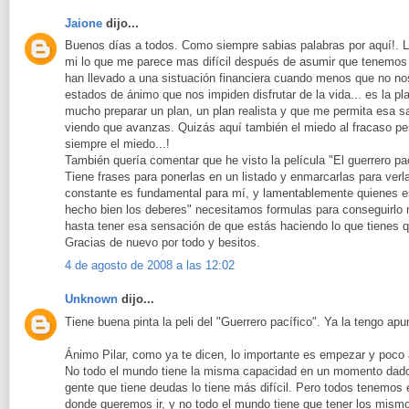
Jaione
dijo...
Buenos días a todos. Como siempre sabias palabras por aquí!. L
mi lo que me parece mas difícil después de asumir que tenemos
han llevado a una sistuación financiera cuando menos que no no
estados de ánimo que nos impiden disfrutar de la vida... es la pl
mucho preparar un plan, un plan realista y que me permita esa sat
viendo que avanzas. Quizás aquí también el miedo al fracaso pe
siempre el miedo...!
También quería comentar que he visto la película "El guerrero p
Tiene frases para ponerlas en un listado y enmarcarlas para verl
constante es fundamental para mí, y lamentablemente quienes 
hecho bien los deberes" necesitamos formulas para conseguirlo 
hasta tener esa sensación de que estás haciendo lo que tienes qu
Gracias de nuevo por todo y besitos.
4 de agosto de 2008 a las 12:02
Unknown
dijo...
Tiene buena pinta la peli del "Guerrero pacífico". Ya la tengo apun
Ánimo Pilar, como ya te dicen, lo importante es empezar y poco
No todo el mundo tiene la misma capacidad en un momento dado
gente que tiene deudas lo tiene más difícil. Pero todos tenemos
donde queremos ir, y no todo el mundo tiene que tener los mismo