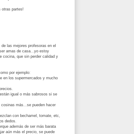
 otras partes!
 de las mejores profesoras en el
ser amas de casa...yo estoy
 cocina, que sin perder calidad y
como por ejemplo:
ue en los supermercados y mucho
precios.
 están igual o más sabrosos si se
o cosinas más...se pueden hacer
mezclan con bechamel, tomate, etc,
los dedos.
porque además de ser más barata
jar aún más el precio, se puede