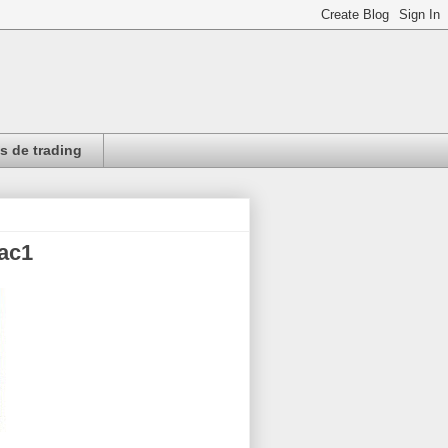
 de trading
Rac1