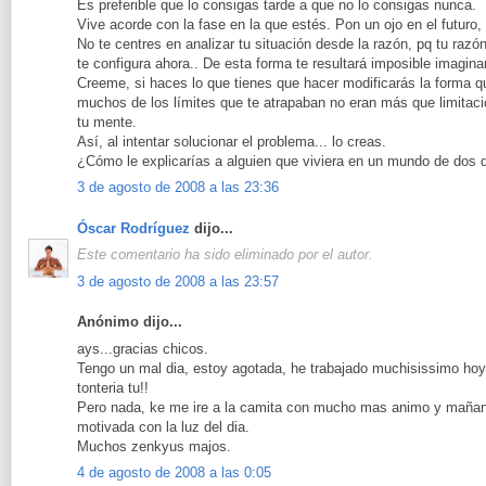
Es preferible que lo consigas tarde a que no lo consigas nunca.
Vive acorde con la fase en la que estés. Pon un ojo en el futuro,
No te centres en analizar tu situación desde la razón, pq tu razón
te configura ahora.. De esta forma te resultará imposible imaginar
Creeme, si haces lo que tienes que hacer modificarás la forma q
muchos de los límites que te atrapaban no eran más que limitac
tu mente.
Así, al intentar solucionar el problema... lo creas.
¿Cómo le explicarías a alguien que viviera en un mundo de dos 
3 de agosto de 2008 a las 23:36
Óscar Rodríguez
dijo...
Este comentario ha sido eliminado por el autor.
3 de agosto de 2008 a las 23:57
Anónimo dijo...
ays...gracias chicos.
Tengo un mal dia, estoy agotada, he trabajado muchisissimo hoy
tonteria tu!!
Pero nada, ke me ire a la camita con mucho mas animo y mañan
motivada con la luz del dia.
Muchos zenkyus majos.
4 de agosto de 2008 a las 0:05