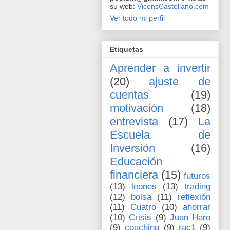
su web:
VicensCastellano.com
Ver todo mi perfil
Etiquetas
Aprender a invertir
(20)
ajuste de
cuentas
(19)
motivación
(18)
entrevista
(17)
La
Escuela de
Inversión
(16)
Educación
financiera
(15)
futuros
(13)
leones
(13)
trading
(12)
bolsa
(11)
reflexión
(11)
Cuatro
(10)
ahorrar
(10)
Crisis
(9)
Juan Haro
(9)
coaching
(9)
rac1
(9)