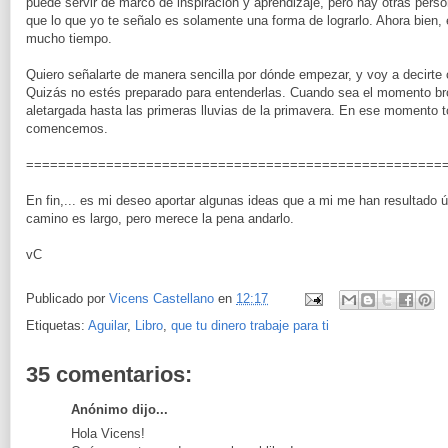
puede servir de marco de inspiración y aprendizaje, pero hay otras perso
que lo que yo te señalo es solamente una forma de lograrlo. Ahora bien,
mucho tiempo.
Quiero señalarte de manera sencilla por dónde empezar, y voy a decirte 
Quizás no estés preparado para entenderlas. Cuando sea el momento bro
aletargada hasta las primeras lluvias de la primavera. En ese momento to
comencemos.
====================================================
En fin,... es mi deseo aportar algunas ideas que a mi me han resultado út
camino es largo, pero merece la pena andarlo.
vC
Publicado por
Vicens Castellano
en
12:17
Etiquetas:
Aguilar
,
Libro
,
que tu dinero trabaje para ti
35 comentarios:
Anónimo dijo...
Hola Vicens!