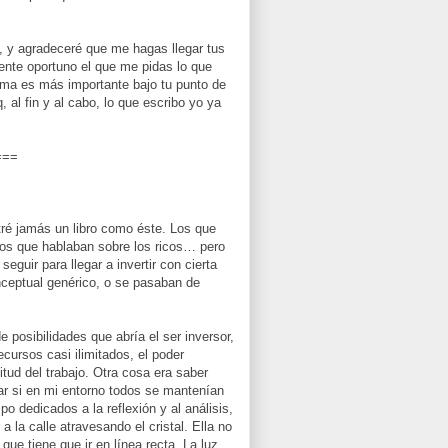
n, y agradeceré que me hagas llegar tus
mente oportuno el que me pidas lo que
ema es más importante bajo tu punto de
, al fin y al cabo, lo que escribo yo ya
===
ré jamás un libro como éste. Los que
nos que hablaban sobre los ricos… pero
guir para llegar a invertir con cierta
ceptual genérico, o se pasaban de
e posibilidades que abría el ser inversor,
cursos casi ilimitados, el poder
itud del trabajo. Otra cosa era saber
ar si en mi entorno todos se mantenían
 dedicados a la reflexión y al análisis,
 la calle atravesando el cristal. Ella no
ue tiene que ir en línea recta. La luz