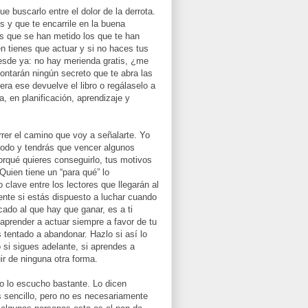
e buscarlo entre el dolor de la derrota.
 y que te encarrile en la buena
as que se han metido los que te han
en tienes que actuar y si no haces tus
esde ya: no hay merienda gratis, ¿me
contarán ningún secreto que te abra las
era ese devuelve el libro o regálaselo a
a, en planificación, aprendizaje y
orrer el camino que voy a señalarte. Yo
ómodo y tendrás que vencer algunos
porqué quieres conseguirlo, tus motivos
Quien tiene un “para qué” lo
clave entre los lectores que llegarán al
mente si estás dispuesto a luchar cuando
cado al que hay que ganar, es a ti
aprender a actuar siempre a favor de tu
tentado a abandonar. Hazlo si así lo
 si sigues adelante, si aprendes a
ir de ninguna otra forma.
to lo escucho bastante. Lo dicen
s sencillo, pero no es necesariamente