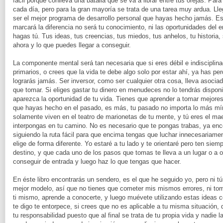
fácil porque conlleva una batalla que se va a librar entre tus orejas. Pa
cada día, pero para la gran mayoría se trata de una tarea muy ardua. Ll
ser el mejor programa de desarrollo personal que hayas hecho jamás. E
marcará la diferencia no será tu conocimiento, ni las oportunidades del e
hagas tú. Tus ideas, tus creencias, tus miedos, tus anhelos, tu historia,
ahora y lo que puedes llegar a conseguir.
La componente mental será tan necesaria que si eres débil e indisciplin
primarios, o crees que la vida te debe algo solo por estar ahí, ya has per
lograrás jamás. Ser inversor, como ser cualquier otra cosa, lleva asocia
que tomar. Si eliges gastar tu dinero en menudeces no lo tendrás disponi
aparezca la oportunidad de tu vida. Tienes que aprender a tomar mejore
que hayas hecho en el pasado, es más, tu pasado no importa lo más mín
solamente viven en el teatro de marionetas de tu mente, y tú eres el maest
interpongas en tu camino. No es necesario que te pongas trabas, ya enc
siguiendo la ruta fácil para que encima tengas que luchar innecesariame
elige de forma diferente. Yo estaré a tu lado y te orientaré pero ten siem
destino, y que cada uno de los pasos que tomas te lleva a un lugar o a o
conseguir de entrada y luego haz lo que tengas que hacer.
En éste libro encontrarás un sendero, es el que he seguido yo, pero ni t
mejor modelo, así que no tienes que cometer mis mismos errores, ni to
ti mismo, aprende a conocerte, y luego muévete utilizando estas ideas c
te digo te entorpece, si crees que no es aplicable a tu misma situació
tu responsabilidad puesto que al final se trata de tu propia vida y nadie 