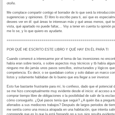
otoño.
Me complace compartir contigo el borrador de lo que será la introducció
sugerencias y opiniones. El libro lo escribo para ti, así que es especial
desees ver en él: qué áreas te interesan más y qué areas menos, qué t
vista, qué apartado no puede faltar,... Voy a tener en cuenta tu opinión pq
me lo se, y lo que quiero es ayudarte.
====================================================
POR QUÉ HE ESCRITO ESTE LIBRO Y QUÉ HAY EN ÉL PARA TI
Cuando comencé a interesarme por el tema de las inversiones no encont
había eran sobre teoría, o sobre aspectos muy técnicos y tb había algu
ninguno me dio jamás unos pasos sencillos, estructurados y lógicos que se
competencia. Es decir, o se quedaban cortos y solo daban un marco con
listos y solamente hablaban de lo bueno que era llegar a ser inversor.
Esto fue bastante frustrante para mí, lo confieso, dado que el potencial d
se me hizo conceptualmente muy evidente desde el inicio: el acceso a re
comprar tiempo libre de obligaciones o la posibilidad de salir de la esclav
cómo conseguirlo. ¿Qué pasos tenía que seguir? ¿A quién iba a pregunt
aferrados a sus mediocres trabajos? Después de largos periodos de tiempo
me sentía como una mosca atrapada en una habitación, que intenta salir a
comprende que es lo que la está frenando pq a sus ojos resulta evidente q