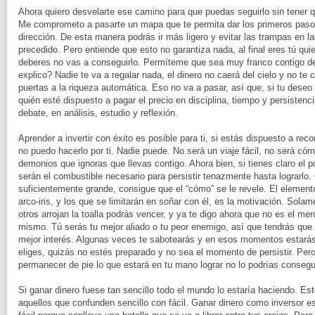
Ahora quiero desvelarte ese camino para que puedas seguirlo sin tener qu
Me comprometo a pasarte un mapa que te permita dar los primeros pasos
dirección. De esta manera podrás ir más ligero y evitar las trampas en l
precedido. Pero entiende que esto no garantiza nada, al final eres tú qui
deberes no vas a conseguirlo. Permíteme que sea muy franco contigo d
explico? Nadie te va a regalar nada, el dinero no caerá del cielo y no te 
puertas a la riqueza automática. Eso no va a pasar, así que, si tu deseo 
quién esté dispuesto a pagar el precio en disciplina, tiempo y persistenci
debate, en análisis, estudio y reflexión.
Aprender a invertir con éxito es posible para ti, si estás dispuesto a rec
no puedo hacerlo por ti. Nadie puede. No será un viaje fácil, no será c
demonios que ignoras que llevas contigo. Ahora bien, si tienes claro el 
serán el combustible necesario para persistir tenazmente hasta lograrlo. 
suficientemente grande, consigue que el “cómo” se le revele. El elemento 
arco-iris, y los que se limitarán en soñar con él, es la motivación. Sola
otros arrojan la toalla podrás vencer, y ya te digo ahora que no es el mer
mismo. Tú serás tu mejor aliado o tu peor enemigo, así que tendrás que 
mejor interés. Algunas veces te sabotearás y en esos momentos estarás 
eliges, quizás no estés preparado y no sea el momento de persistir. Pero
permanecer de pie lo que estará en tu mano lograr no lo podrías consegu
Si ganar dinero fuese tan sencillo todo el mundo lo estaría haciendo. Es
aquellos que confunden sencillo con fácil. Ganar dinero como inversor e