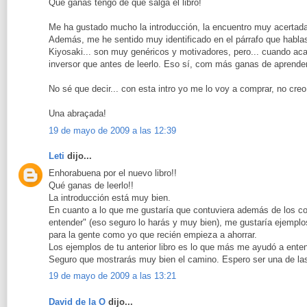
Qué ganas tengo de que salga el libro!
Me ha gustado mucho la introducción, la encuentro muy acertada
Además, me he sentido muy identificado en el párrafo que hablas
Kiyosaki... son muy genéricos y motivadores, pero... cuando aca
inversor que antes de leerlo. Eso sí, com más ganas de aprender
No sé que decir... con esta intro yo me lo voy a comprar, no cr
Una abraçada!
19 de mayo de 2009 a las 12:39
Leti
dijo...
Enhorabuena por el nuevo libro!!
Qué ganas de leerlo!!
La introducción está muy bien.
En cuanto a lo que me gustaría que contuviera además de los co
entender" (eso seguro lo harás y muy bien), me gustaría ejemplo
para la gente como yo que recién empieza a ahorrar.
Los ejemplos de tu anterior libro es lo que más me ayudó a enten
Seguro que mostrarás muy bien el camino. Espero ser una de las
19 de mayo de 2009 a las 13:21
David de la O
dijo...