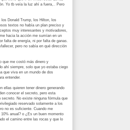
. Yo tb veía la luz ahí a fuera,.. Pero
 los Donald Trump, los Hilton, los
esos textos no había un plan preciso y
onceptos muy interesantes y motivadores,
erme hacia la acción me sumían en un
r falta de energía, ni por falta de ganas.
fallecer, pero no sabía en qué dirección
ro que me costó más dinero y
do ahí siempre, solo que yo estaba ciego
ona que viva en un mundo de dos
ra entender.
n ellas quieren tener dinero generando
den conocer el secreto, pero esta
n secreto. No existe ninguna fórmula que
rivilegiado reservado solamente a los
pero no es suficiente. Cuando me
 un 10% anual? o ¿Es un buen momento
o el camino entre las rocas y que lo