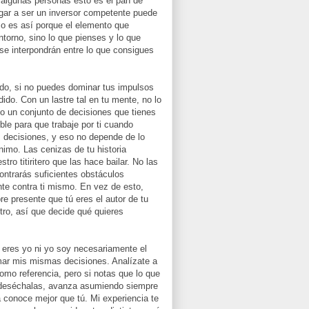
ra algunas personas esto es el pan de
egar a ser un inversor competente puede
so es así porque el elemento que
ntorno, sino lo que pienses y lo que
 se interpondrán entre lo que consigues
ado, si no puedes dominar tus impulsos
dido. Con un lastre tal en tu mente, no lo
do un conjunto de decisiones que tienes
ble para que trabaje por ti cuando
s decisiones, y eso no depende de lo
imo. Las cenizas de tu historia
ro titiritero que las hace bailar. No las
ontrarás suficientes obstáculos
nte contra ti mismo. En vez de esto,
pre presente que tú eres el autor de tu
tro, así que decide qué quieres
ú eres yo ni yo soy necesariamente el
mar mis mismas decisiones. Analízate a
omo referencia, pero si notas que lo que
n, deséchalas, avanza asumiendo siempre
la conoce mejor que tú. Mi experiencia te