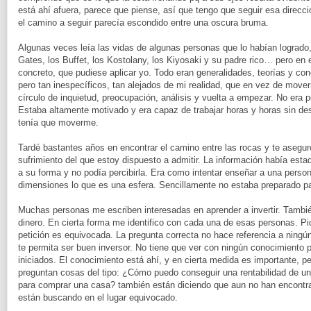
está ahí afuera, parece que piense, así que tengo que seguir esa dirección
el camino a seguir parecía escondido entre una oscura bruma.
Algunas veces leía las vidas de algunas personas que lo habían logrado,
Gates, los Buffet, los Kostolany, los Kiyosaki y su padre rico… pero en 
concreto, que pudiese aplicar yo. Todo eran generalidades, teorías y c
pero tan inespecíficos, tan alejados de mi realidad, que en vez de mov
círculo de inquietud, preocupación, análisis y vuelta a empezar. No era po
Estaba altamente motivado y era capaz de trabajar horas y horas sin des
tenía que moverme.
Tardé bastantes años en encontrar el camino entre las rocas y te asegu
sufrimiento del que estoy dispuesto a admitir. La información había esta
a su forma y no podía percibirla. Era como intentar enseñar a una pers
dimensiones lo que es una esfera. Sencillamente no estaba preparado pa
Muchas personas me escriben interesadas en aprender a invertir. Tambié
dinero. En cierta forma me identifico con cada una de esas personas. Pi
petición es equivocada. La pregunta correcta no hace referencia a ningú
te permita ser buen inversor. No tiene que ver con ningún conocimiento p
iniciados. El conocimiento está ahí, y en cierta medida es importante, 
preguntan cosas del tipo: ¿Cómo puedo conseguir una rentabilidad de
para comprar una casa? también están diciendo que aun no han encontrad
están buscando en el lugar equivocado.