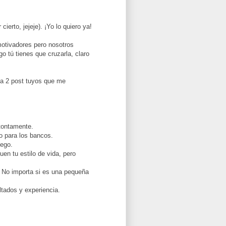
erto, jejeje). ¡Yo lo quiero ya!
motivadores pero nosotros
o tú tienes que cruzarla, claro
 a 2 post tuyos que me
 tontamente.
do para los bancos.
uego.
uen tu estilo de vida, pero
ti. No importa si es una pequeña
ltados y experiencia.