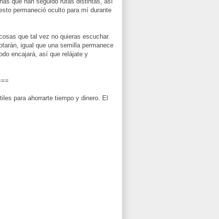
nas que han seguido rutas distintas, así
 esto permaneció oculto para mí durante
cosas que tal vez no quieras escuchar.
tarán, igual que una semilla permanece
do encajará, así que relájate y
===
iles para ahorrarte tiempo y dinero. El