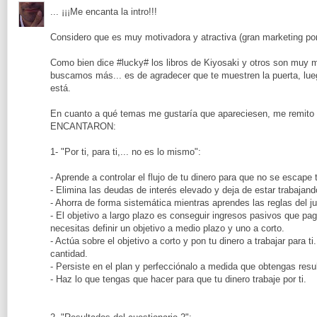
... ¡¡¡Me encanta la intro!!!
Considero que es muy motivadora y atractiva (gran marketing por ci
Como bien dice #lucky# los libros de Kiyosaki y otros son muy 
buscamos más... es de agradecer que te muestren la puerta, lueg
está.
En cuanto a qué temas me gustaría que apareciesen, me remito
ENCANTARON:
1- "Por ti, para ti,... no es lo mismo":
- Aprende a controlar el flujo de tu dinero para que no se escape
- Elimina las deudas de interés elevado y deja de estar trabajan
- Ahorra de forma sistemática mientras aprendes las reglas del j
- El objetivo a largo plazo es conseguir ingresos pasivos que pag
necesitas definir un objetivo a medio plazo y uno a corto.
- Actúa sobre el objetivo a corto y pon tu dinero a trabajar para 
cantidad.
- Persiste en el plan y perfecciónalo a medida que obtengas resu
- Haz lo que tengas que hacer para que tu dinero trabaje por ti.