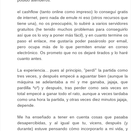
podido atenderos.
el cashflow (tanto online como impreso) lo conseguí gratis
de internet, pero nada de emule ni eso (otros recursos que
tiene una), no os preocupéis, lo subiré a varios servidores
gratuítos (he tenido muchos problemas para conseguirlo
así que os lo voy a poner más fácil), y en cuanto termine os
paso el enlace, me gustaría poder pasároslo por email,
pero ocupa más de lo que permiten enviar en correo
electrónico. Os prometo que no os dejaré tirados y lo haré
cuanto antes.
La experiencia... pues al principio, "perdí" la partida como
tres veces, y después empecé a aguantar bien (aunque la
máquina se adelantaba a mí y me ganaba, jajaja, que
pardilla *o*) y después, tras perder como seis veces en
total empecé a ganar todo el rato, aunque a veces tardaba
como una hora la partida, y otras veces diez minutos jajaja,
depende.
Me ha enseñado a tener en cuenta cosas que pasaba
desapercibidas, y al igual que tu, vicens, después (y
durante) estuve pensando cómo incorporarlo a mi vida, y