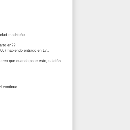
rket madrileño...
farto en??
007 habiendo entrado en 17..
 creo que cuando pase esto, saldrán
l continuo..