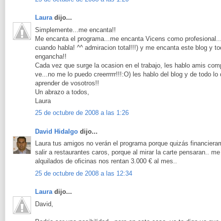
Laura
dijo...
Simplemente...me encanta!!
Me encanta el programa...me encanta Vicens como profesional..
cuando habla! ^^ admiracion total!!!) y me encanta este blog y to
engancha!!
Cada vez que surge la ocasion en el trabajo, les hablo amis com
ve...no me lo puedo creerrrrr!!!:O) les hablo del blog y de todo l
aprender de vosotros!!
Un abrazo a todos,
Laura
25 de octubre de 2008 a las 1:26
David Hidalgo
dijo...
Laura tus amigos no verán el programa porque quizás financiera
salir a restaurantes caros, porque al mirar la carte pensaran.. me
alquilados de oficinas nos rentan 3.000 € al mes..
25 de octubre de 2008 a las 12:34
Laura
dijo...
David,