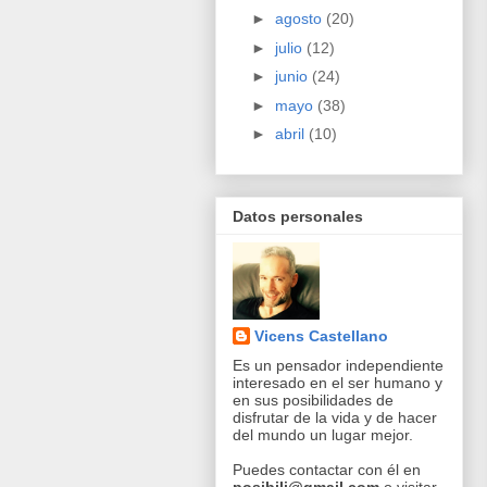
►
agosto
(20)
►
julio
(12)
►
junio
(24)
►
mayo
(38)
►
abril
(10)
Datos personales
Vicens Castellano
Es un pensador independiente
interesado en el ser humano y
en sus posibilidades de
disfrutar de la vida y de hacer
del mundo un lugar mejor.
Puedes contactar con él en
posibili@gmail.com
o visitar