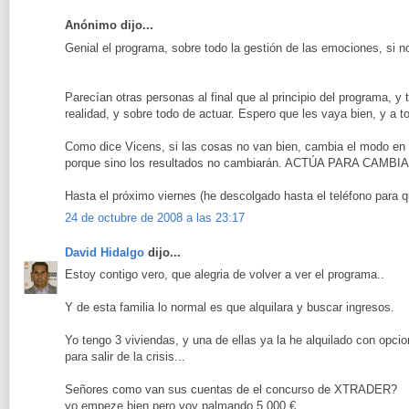
Anónimo dijo...
Genial el programa, sobre todo la gestión de las emociones, s
Parecían otras personas al final que al principio del programa, y
realidad, y sobre todo de actuar. Espero que les vaya bien, y a to
Como dice Vicens, si las cosas no van bien, cambia el modo en
porque sino los resultados no cambiarán. ACTÚA PARA CAM
Hasta el próximo viernes (he descolgado hasta el teléfono para 
24 de octubre de 2008 a las 23:17
David Hidalgo
dijo...
Estoy contigo vero, que alegria de volver a ver el programa..
Y de esta familia lo normal es que alquilara y buscar ingresos.
Yo tengo 3 viviendas, y una de ellas ya la he alquilado con opc
para salir de la crisis...
Señores como van sus cuentas de el concurso de XTRADER?
yo empeze bien pero voy palmando 5.000 €...