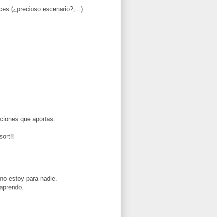
ces (¿precioso escenario?,...)
uciones que aportas.
ort!!
 no estoy para nadie.
 aprendo.