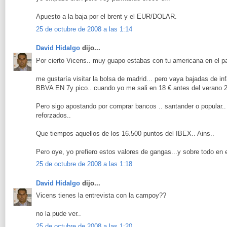
Apuesto a la baja por el brent y el EUR/DOLAR.
25 de octubre de 2008 a las 1:14
David Hidalgo
dijo...
Por cierto Vicens.. muy guapo estabas con tu americana en el pa
me gustaría visitar la bolsa de madrid... pero vaya bajadas de in
BBVA EN 7y pico.. cuando yo me sali en 18 € antes del verano 2
Pero sigo apostando por comprar bancos .. santander o popular..
reforzados..
Que tiempos aquellos de los 16.500 puntos del IBEX.. Ains..
Pero oye, yo prefiero estos valores de gangas...y sobre todo en e
25 de octubre de 2008 a las 1:18
David Hidalgo
dijo...
Vicens tienes la entrevista con la campoy??
no la pude ver..
25 de octubre de 2008 a las 1:20