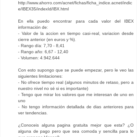
http://www.ahorro.com/acnet/fichas/ficha_indice.acnet/indic
e/IBEX35/indexId/IBX.html
En ella puedo encontrar para cada valor del IBEX
información de:
- Valor de la accion en tiempo casi-real, variacion desde
cierre anterior (en euros y %).
- Rango día: 7,70 - 8,41
- Rango año: 6,67 - 12,40
- Volumen: 4.942.644
Con esto supongo que se puede empezar, pero le veo las
siguientes limitaciones:
- No ofrece tiempo real (algunos minutos de retaso, pero a
nuestro nivel no sé si es importante)
- Tengo que mirar los valores que me interesan de uno en
uno
- No tengo información detallada de dias anteriores para
ver tendencias.
¿Conoceis alguna pagina gratuita mejor que esta? ¿O
alguna de pago pero que sea comoda y sencilla para lo