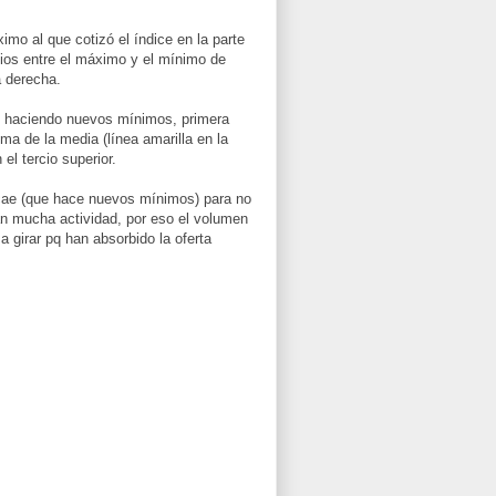
imo al que cotizó el índice en la parte
medios entre el máximo y el mínimo de
a derecha.
o haciendo nuevos mínimos, primera
a de la media (línea amarilla en la
 el tercio superior.
 cae (que hace nuevos mínimos) para no
an mucha actividad, por eso el volumen
 girar pq han absorbido la oferta