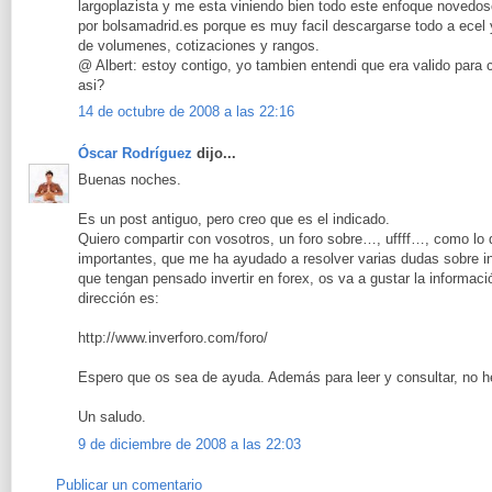
largoplazista y me esta viniendo bien todo este enfoque novedoso
por bolsamadrid.es porque es muy facil descargarse todo a ecel y
de volumenes, cotizaciones y rangos.
@ Albert: estoy contigo, yo tambien entendi que era valido para 
asi?
14 de octubre de 2008 a las 22:16
Óscar Rodríguez
dijo...
Buenas noches.
Es un post antiguo, pero creo que es el indicado.
Quiero compartir con vosotros, un foro sobre…, uffff…, como lo 
importantes, que me ha ayudado a resolver varias dudas sobre i
que tengan pensado invertir en forex, os va a gustar la informaci
dirección es:
http://www.inverforo.com/foro/
Espero que os sea de ayuda. Además para leer y consultar, no he
Un saludo.
9 de diciembre de 2008 a las 22:03
Publicar un comentario