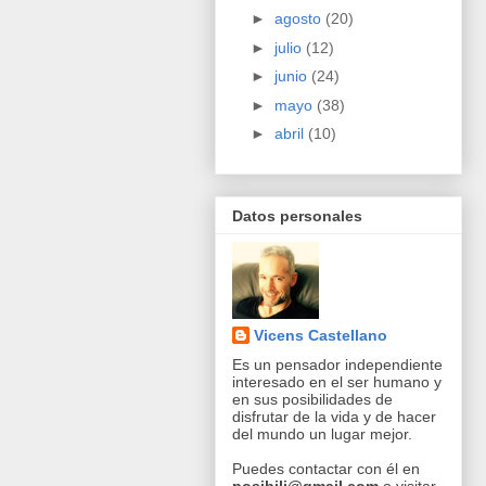
►
agosto
(20)
►
julio
(12)
►
junio
(24)
►
mayo
(38)
►
abril
(10)
Datos personales
Vicens Castellano
Es un pensador independiente
interesado en el ser humano y
en sus posibilidades de
disfrutar de la vida y de hacer
del mundo un lugar mejor.
Puedes contactar con él en
posibili@gmail.com
o visitar