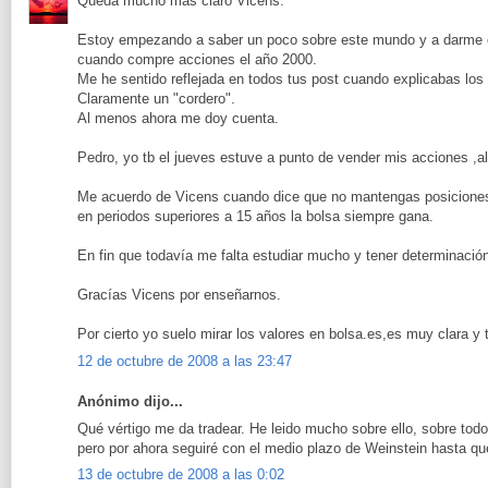
Queda mucho más claro Vicens.
Estoy empezando a saber un poco sobre este mundo y a darme 
cuando compre acciones el año 2000.
Me he sentido reflejada en todos tus post cuando explicabas los 
Claramente un "cordero".
Al menos ahora me doy cuenta.
Pedro, yo tb el jueves estuve a punto de vender mis acciones ,al 
Me acuerdo de Vicens cuando dice que no mantengas posiciones
en periodos superiores a 15 años la bolsa siempre gana.
En fin que todavía me falta estudiar mucho y tener determinació
Gracías Vicens por enseñarnos.
Por cierto yo suelo mirar los valores en bolsa.es,es muy clara y t
12 de octubre de 2008 a las 23:47
Anónimo dijo...
Qué vértigo me da tradear. He leido mucho sobre ello, sobre todo
pero por ahora seguiré con el medio plazo de Weinstein hasta q
13 de octubre de 2008 a las 0:02