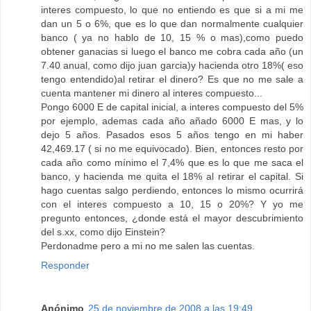
interes compuesto, lo que no entiendo es que si a mi me
dan un 5 o 6%, que es lo que dan normalmente cualquier
banco ( ya no hablo de 10, 15 % o mas),como puedo
obtener ganacias si luego el banco me cobra cada año (un
7.40 anual, como dijo juan garcia)y hacienda otro 18%( eso
tengo entendido)al retirar el dinero? Es que no me sale a
cuenta mantener mi dinero al interes compuesto...
Pongo 6000 E de capital inicial, a interes compuesto del 5%
por ejemplo, ademas cada año añado 6000 E mas, y lo
dejo 5 años. Pasados esos 5 años tengo en mi haber
42,469.17 ( si no me equivocado). Bien, entonces resto por
cada año como mínimo el 7,4% que es lo que me saca el
banco, y hacienda me quita el 18% al retirar el capital. Si
hago cuentas salgo perdiendo, entonces lo mismo ocurrirá
con el interes compuesto a 10, 15 o 20%? Y yo me
pregunto entonces, ¿donde está el mayor descubrimiento
del s.xx, como dijo Einstein?
Perdonadme pero a mi no me salen las cuentas.
Responder
Anónimo
25 de noviembre de 2008 a las 19:49