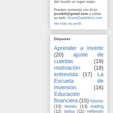
del mundo un lugar mejor.
Puedes contactar con él en
posibili@gmail.com
o visitar
su web:
VicensCastellano.com
Ver todo mi perfil
Etiquetas
Aprender a invertir
(20)
ajuste de
cuentas
(19)
motivación
(18)
entrevista
(17)
La
Escuela de
Inversión
(16)
Educación
financiera
(15)
futuros
(13)
leones
(13)
trading
(12)
bolsa
(11)
reflexión