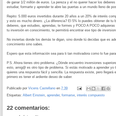
de ganar 1/2 millón de euros. La pereza y el no querer hacer los deberes
estudiar, formarte y aprender te abre las puertas a un mundo lleno de pos
Repito: 5.000 euros invertidos durante 20 años a un 20% de interés co
y esto es mucho dinero. ¿La diferencia? El 5% lo puedes obtener de tu 
deberes, que estudies, aprendas, te formes y POCO A POCO adquieras 
tu inversión en conocimiento, te permitirá encontrar ese tipo de inversion
No inviertas donde los demás te digan, sino donde tú decidas que es ade
concimiento sino sabes.
Espero que esta información sea para ti tan motivadora como lo fue para
P.S. Ahora tienes otro problema: ¿Dónde encuentro inversiones superio
esto, amig@ es otro tipo de problema. Si estás motivado a aprender yo t
quieres una respuesta fácil y sencilla. La respuesta existe, pero llegará
primero es tener el ardiente deseo de saber.
Publicado por
Vicens Castellano
en
7:39
Etiquetas:
Albert Einstein
,
aprender
,
formarse
,
interés compuesto
22 comentarios: