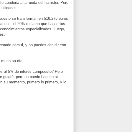
 te condena a la rueda del hamster. Pero
ibilidades.
mpuesto se transforman en 518.275 euros
banco... el 20% reclama que hagas tus
conocimientos especializados. Luego,
es.
cuado para ti, y no puedes decidir con
 mi en su día.
res al 5% de interés compuesto? Pero
e guiaré, pero no puedo hacerlo si
 en su momento, primero lo primero, y lo