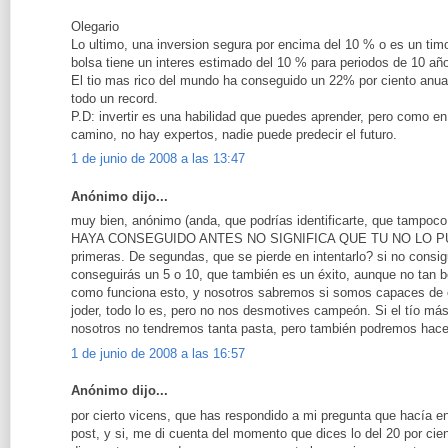
Olegario
Lo ultimo, una inversion segura por encima del 10 % o es un tim
bolsa tiene un interes estimado del 10 % para periodos de 10 añ
El tio mas rico del mundo ha conseguido un 22% por ciento anua
todo un record.
P.D: invertir es una habilidad que puedes aprender, pero como en 
camino, no hay expertos, nadie puede predecir el futuro.
1 de junio de 2008 a las 13:47
Anónimo dijo...
muy bien, anónimo (anda, que podrías identificarte, que tampo
HAYA CONSEGUIDO ANTES NO SIGNIFICA QUE TU NO LO P
primeras. De segundas, que se pierde en intentarlo? si no consig
conseguirás un 5 o 10, que también es un éxito, aunque no tan b
como funciona esto, y nosotros sabremos si somos capaces de con
joder, todo lo es, pero no nos desmotives campeón. Si el tío má
nosotros no tendremos tanta pasta, pero también podremos hace
1 de junio de 2008 a las 16:57
Anónimo dijo...
por cierto vicens, que has respondido a mi pregunta que hacía e
post, y si, me di cuenta del momento que dices lo del 20 por cie