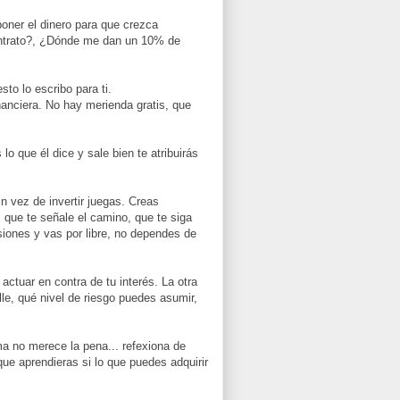
ner el dinero para que crezca
ntrato?, ¿Dónde me dan un 10% de
to lo escribo para ti.
inanciera. No hay merienda gratis, que
lo que él dice y sale bien te atribuirás
 vez de invertir juegas. Creas
 que te señale el camino, que te siga
siones y vas por libre, no dependes de
ctuar en contra de tu interés. La otra
le, qué nivel de riesgo puedes asumir,
ma no merece la pena... refexiona de
que aprendieras si lo que puedes adquirir