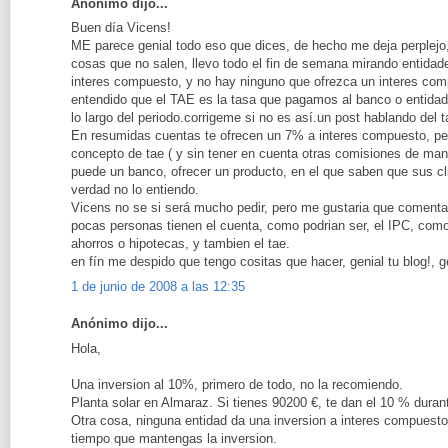
Anónimo dijo...
Buen día Vicens!
ME parece genial todo eso que dices, de hecho me deja perplejo
cosas que no salen, llevo todo el fin de semana mirando entida
interes compuesto, y no hay ninguno que ofrezca un interes com
entendido que el TAE es la tasa que pagamos al banco o entidad 
lo largo del periodo.corrigeme si no es así.un post hablando del 
En resumidas cuentas te ofrecen un 7% a interes compuesto, pe
concepto de tae ( y sin tener en cuenta otras comisiones de mant
puede un banco, ofrecer un producto, en el que saben que sus cl
verdad no lo entiendo.
Vicens no se si será mucho pedir, pero me gustaria que coment
pocas personas tienen el cuenta, como podrian ser, el IPC, com
ahorros o hipotecas, y tambien el tae.
en fín me despido que tengo cositas que hacer, genial tu blog!, g
1 de junio de 2008 a las 12:35
Anónimo dijo...
Hola,
Una inversion al 10%, primero de todo, no la recomiendo.
Planta solar en Almaraz. Si tienes 90200 €, te dan el 10 % duran
Otra cosa, ninguna entidad da una inversion a interes compuesto,
tiempo que mantengas la inversion.