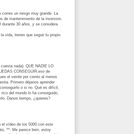
o corres un riesgo muy grande. La
os de mantenimiento de la inversion.
l durante 30 años, y se considera
la vida, tienes que seguir tu propio
co cuesta nada). QUE NADIE LO
UEDAS CONSEGUIR,eso de
ues el veinte por ciento al menos
estia. Primero déjanos aprender
seguirlo o si no. Qué es difícil,
s rico del mundo lo ha conseguido,
rlo. Danos tiempo, ¿quieres?
n el vídeo de los 5000 con este
nto, ^^. Me parece bien, estoy