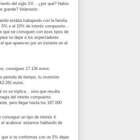
iento del siglo XX... ¿por qué? Había
 de grande? Veámoslo:
uando estába trabajando con la familia
 al 5% o al 10% de interés compuesto...
as que se consiguen con esos tipos de
 para no dejar a los espectadores
 el que aparecen por un instante en el
os, consigues 17.126 euros.
o periodo de tiempo, tu inversión
 63.281 euros.
 no se triplica... sino que resulta
 magia del interés compuesto.
nte, pero llegar hasta los 187.000
 conseguir un tipo de interés 4
es el acabose: estamos hablando de
s que si te conformas con un 5% dejas