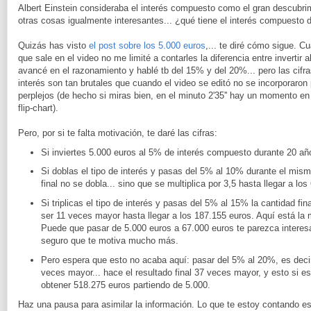
Albert Einstein consideraba el interés compuesto como el gran descubrim
otras cosas igualmente interesantes... ¿qué tiene el interés compuesto
Quizás has visto
el post sobre los 5.000 euros
,... te diré cómo sigue. C
que sale en el video no me limité a contarles la diferencia entre invertir
avancé en el razonamiento y hablé tb del 15% y del 20%... pero las cifr
interés son tan brutales que cuando el video se editó no se incorporaron
perplejos (de hecho si miras bien, en el minuto 2'35'' hay un momento en
flip-chart).
Pero, por si te falta motivación, te daré las cifras:
Si inviertes 5.000 euros al 5% de interés compuesto durante 20 añ
Si doblas el tipo de interés y pasas del 5% al 10% durante el mism
final no se dobla... sino que se multiplica por 3,5 hasta llegar a los
Si triplicas el tipo de interés y pasas del 5% al 15% la cantidad final
ser 11 veces mayor hasta llegar a los 187.155 euros. Aquí está la
Puede que pasar de 5.000 euros a 67.000 euros te parezca interesa
seguro que te motiva mucho más.
Pero espera que esto no acaba aquí: pasar del 5% al 20%, es decir
veces mayor... hace el resultado final 37 veces mayor, y esto si 
obtener 518.275 euros partiendo de 5.000.
Haz una pausa para asimilar la información. Lo que te estoy contando e