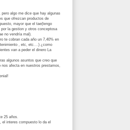
, pero algo me dice que hay algunas
des que ofrezcan productos de
puesto, mayor que el tae(tengo
por la gestion y otros conceptosa
tae no vendría mal).
ro te cobran cada año un 7,40% en
enimiento , etc, etc....) ¿como
ientes van a peder el dinero La
aras algunos asuntos que creo que
o nos afecta en nuestros prestamos,
enial!
te 25 años.
 el interes compuesto lo da el