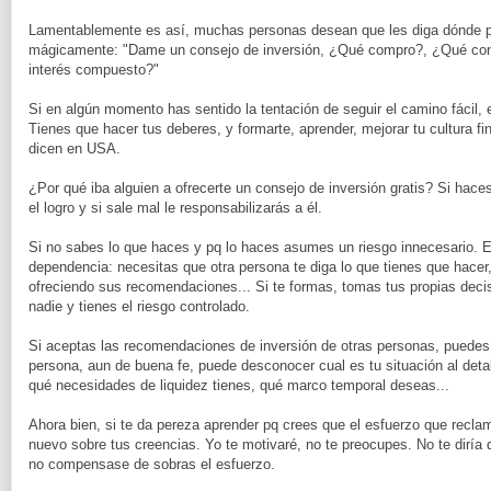
Lamentablemente es así, muchas personas desean que les diga dónde po
mágicamente: "Dame un consejo de inversión, ¿Qué compro?, ¿Qué co
interés compuesto?"
Si en algún momento has sentido la tentación de seguir el camino fácil, es
Tienes que hacer tus deberes, y formarte, aprender, mejorar tu cultura f
dicen en USA.
¿Por qué iba alguien a ofrecerte un consejo de inversión gratis? Si haces 
el logro y si sale mal le responsabilizarás a él.
Si no sabes lo que haces y pq lo haces asumes un riesgo innecesario. En
dependencia: necesitas que otra persona te diga lo que tienes que hacer,
ofreciendo sus recomendaciones... Si te formas, tomas tus propias deci
nadie y tienes el riesgo controlado.
Si aceptas las recomendaciones de inversión de otras personas, puedes a
persona, aun de buena fe, puede desconocer cual es tu situación al detal
qué necesidades de liquidez tienes, qué marco temporal deseas...
Ahora bien, si te da pereza aprender pq crees que el esfuerzo que recla
nuevo sobre tus creencias. Yo te motivaré, no te preocupes. No te diría 
no compensase de sobras el esfuerzo.