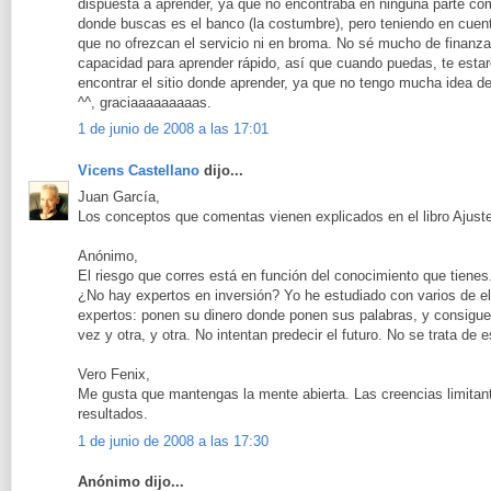
dispuesta a aprender, ya que no encontraba en ninguna parte como 
donde buscas es el banco (la costumbre), pero teniendo en cuen
que no ofrezcan el servicio ni en broma. No sé mucho de finanza
capacidad para aprender rápido, así que cuando puedas, te esta
encontrar el sitio donde aprender, ya que no tengo mucha idea d
^^, graciaaaaaaaaas.
1 de junio de 2008 a las 17:01
Vicens Castellano
dijo...
Juan García,
Los conceptos que comentas vienen explicados en el libro Ajust
Anónimo,
El riesgo que corres está en función del conocimiento que tienes
¿No hay expertos en inversión? Yo he estudiado con varios de el
expertos: ponen su dinero donde ponen sus palabras, y consiguen
vez y otra, y otra. No intentan predecir el futuro. No se trata de e
Vero Fenix,
Me gusta que mantengas la mente abierta. Las creencias limitan
resultados.
1 de junio de 2008 a las 17:30
Anónimo dijo...