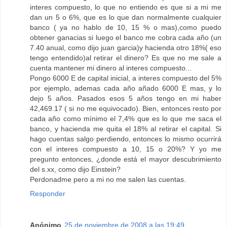
interes compuesto, lo que no entiendo es que si a mi me
dan un 5 o 6%, que es lo que dan normalmente cualquier
banco ( ya no hablo de 10, 15 % o mas),como puedo
obtener ganacias si luego el banco me cobra cada año (un
7.40 anual, como dijo juan garcia)y hacienda otro 18%( eso
tengo entendido)al retirar el dinero? Es que no me sale a
cuenta mantener mi dinero al interes compuesto...
Pongo 6000 E de capital inicial, a interes compuesto del 5%
por ejemplo, ademas cada año añado 6000 E mas, y lo
dejo 5 años. Pasados esos 5 años tengo en mi haber
42,469.17 ( si no me equivocado). Bien, entonces resto por
cada año como mínimo el 7,4% que es lo que me saca el
banco, y hacienda me quita el 18% al retirar el capital. Si
hago cuentas salgo perdiendo, entonces lo mismo ocurrirá
con el interes compuesto a 10, 15 o 20%? Y yo me
pregunto entonces, ¿donde está el mayor descubrimiento
del s.xx, como dijo Einstein?
Perdonadme pero a mi no me salen las cuentas.
Responder
Anónimo
25 de noviembre de 2008 a las 19:49